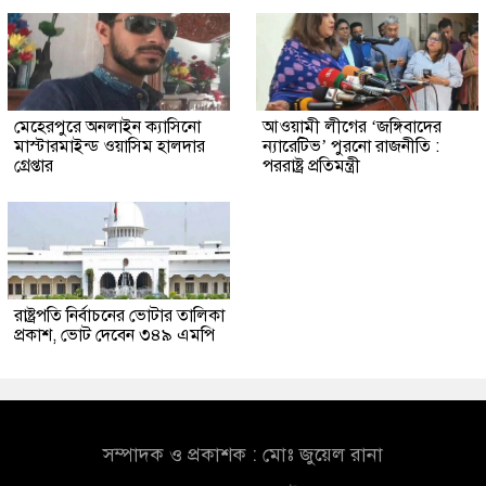
মেহেরপুরে অনলাইন ক্যাসিনো
আওয়ামী লীগের ‘জঙ্গিবাদের
মাস্টারমাইন্ড ওয়াসিম হালদার
ন্যারেটিভ’ পুরনো রাজনীতি :
গ্রেপ্তার
পররাষ্ট্র প্রতিমন্ত্রী
রাষ্ট্রপতি নির্বাচনের ভোটার তালিকা
প্রকাশ, ভোট দেবেন ৩৪৯ এমপি
সম্পাদক ও প্রকাশক : মোঃ জুয়েল রানা