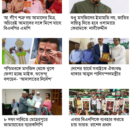
আ.লীগ শত্রু নয় আমাদের মিত্র,
শুধু মসজিদের ইমামতি নয়, জাতির
অচিরেই আমাদের সঙ্গে মিশে যাবে:
দায়িত্ব নিতে হবে ওলামায়ে
বিএনপির এমপি
কেরামকে: নাসীরুদ্দীন
পশ্চিমবঙ্গে মসজিদ থেকে খুলে
দেশের স্বার্থে সবাইকে ঐক্যবদ্ধ
ফেলা হচ্ছে মাইক, শুভেন্দু
থাকার আহ্বান পানিসম্পদমন্ত্রীর
বলছেন- ‘আদালতের নির্দেশ’
৮ দফা দাবিতে মেহেরপুরে
এবার বিএনপিকে ব্যবহার করতে
জামায়াতের স্মারকলিপি
চায় ভারত: রাশেদ প্রধান