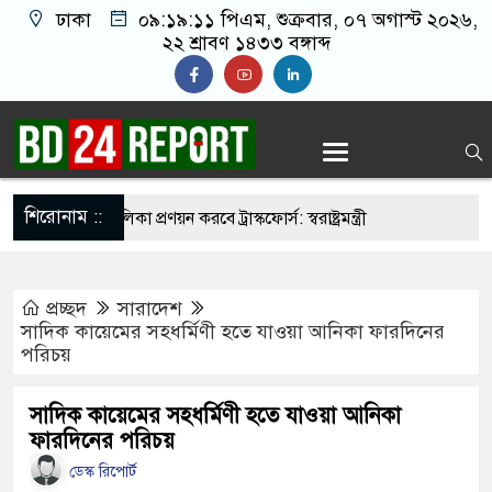
ঢাকা
০৯:১৯:১২ পিএম
, শুক্রবার, ০৭ অগাস্ট ২০২৬,
২২ শ্রাবণ ১৪৩৩ বঙ্গাব্দ
শিরোনাম ::
ির্মুহভাবে তালিকা প্রণয়ন করবে ট্রাস্কফোর্স: স্বরাষ্ট্রমন্ত্রী
 নয় আমাদের মিত্র, অচিরেই আমাদের সঙ্গে মিশে যাবে:
প্রচ্ছদ
সারাদেশ
সাদিক কায়েমের সহধর্মিণী হতে যাওয়া আনিকা ফারদিনের
পরিচয়
র ইমামতি নয়, জাতির দায়িত্ব নিতে হবে ওলামায়ে
দ্দীন
সাদিক কায়েমের সহধর্মিণী হতে যাওয়া আনিকা
ফারদিনের পরিচয়
মসজিদ থেকে খুলে ফেলা হচ্ছে মাইক, শুভেন্দু বলছেন-
ডেস্ক রিপোর্ট