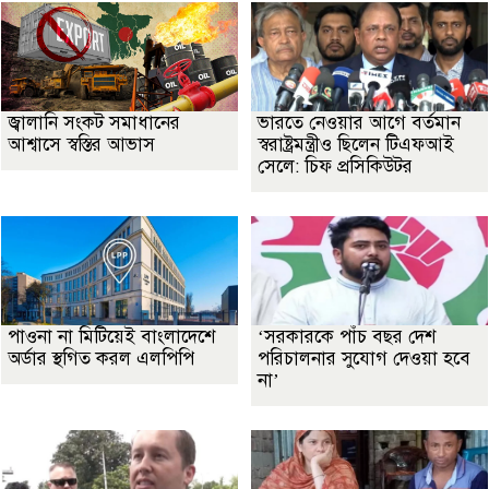
জ্বালানি সংকট সমাধানের
ভারতে নেওয়ার আগে বর্তমান
আশ্বাসে স্বস্তির আভাস
স্বরাষ্ট্রমন্ত্রীও ছিলেন টিএফআই
সেলে: চিফ প্রসিকিউটর
পাওনা না মিটিয়েই বাংলাদেশে
‘সরকারকে পাঁচ বছর দেশ
অর্ডার স্থগিত করল এলপিপি
পরিচালনার সুযোগ দেওয়া হবে
না’