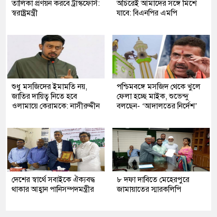
তালিকা প্রণয়ন করবে ট্রাস্কফোর্স:
অচিরেই আমাদের সঙ্গে মিশে
স্বরাষ্ট্রমন্ত্রী
যাবে: বিএনপির এমপি
শুধু মসজিদের ইমামতি নয়,
পশ্চিমবঙ্গে মসজিদ থেকে খুলে
জাতির দায়িত্ব নিতে হবে
ফেলা হচ্ছে মাইক, শুভেন্দু
ওলামায়ে কেরামকে: নাসীরুদ্দীন
বলছেন- ‘আদালতের নির্দেশ’
দেশের স্বার্থে সবাইকে ঐক্যবদ্ধ
৮ দফা দাবিতে মেহেরপুরে
থাকার আহ্বান পানিসম্পদমন্ত্রীর
জামায়াতের স্মারকলিপি