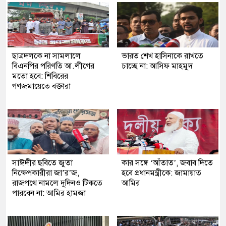
ছাত্রদলকে না সামলালে
ভারত শেখ হাসিনাকে রাখতে
বিএনপির পরিণতি আ.লীগের
চাচ্ছে না: আসিফ মাহমুদ
মতো হবে: শিবিরের
গণজমায়েতে বক্তারা
সাঈদীর ছবিতে জুতা
কার সঙ্গে ‘আঁতাত’, জবাব দিতে
নিক্ষেপকারীরা জা’র’জ,
হবে প্রধানমন্ত্রীকে: জামায়াত
রাজপথে নামলে দুদিনও টিকতে
আমির
পারবেন না: আমির হামজা