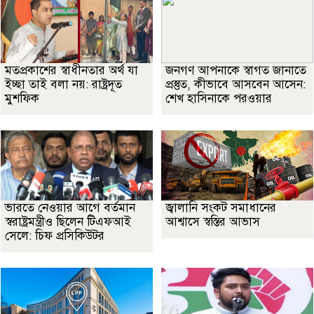
মতপ্রকাশের স্বাধীনতার অর্থ যা
জনগণ আপনাকে স্বাগত জানাতে
ইচ্ছা তাই বলা নয়: রাষ্ট্রদূত
প্রস্তুত, কীভাবে আসবেন আসেন:
মুশফিক
শেখ হাসিনাকে পরওয়ার
ভারতে নেওয়ার আগে বর্তমান
জ্বালানি সংকট সমাধানের
স্বরাষ্ট্রমন্ত্রীও ছিলেন টিএফআই
আশ্বাসে স্বস্তির আভাস
সেলে: চিফ প্রসিকিউটর