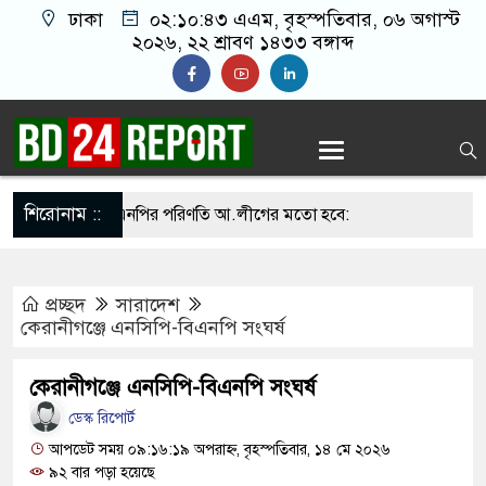
ঢাকা
০২:১০:৪৪ এএম
, বৃহস্পতিবার, ০৬ অগাস্ট
২০২৬, ২২ শ্রাবণ ১৪৩৩ বঙ্গাব্দ
শিরোনাম ::
না সামলালে বিএনপির পরিণতি আ.লীগের মতো হবে:
য়েতে বক্তারা
প্রচ্ছদ
সারাদেশ
সিনাকে রাখতে চাচ্ছে না: আসিফ মাহমুদ
কেরানীগঞ্জে এনসিপি-বিএনপি সংঘর্ষ
ে জুতা নিক্ষেপকারীরা জা’র’জ, রাজপথে নামলে
কেরানীগঞ্জে এনসিপি-বিএনপি সংঘর্ষ
পারবেন না: আমির হামজা
ডেস্ক রিপোর্ট
ঁতাত’, জবাব দিতে হবে প্রধানমন্ত্রীকে: জামায়াত আমির
আপডেট সময় ০৯:১৬:১৯ অপরাহ্ন, বৃহস্পতিবার, ১৪ মে ২০২৬
৯২ বার পড়া হয়েছে