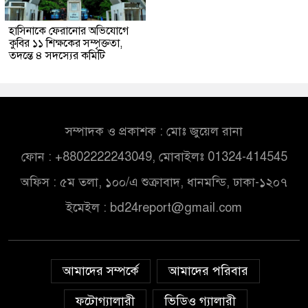
হাসিনাকে ফেরানোর অভিযোগে
কুবির ১১ শিক্ষকের সম্পৃক্ততা,
তদন্তে ৪ সদস্যের কমিটি
সম্পাদক ও প্রকাশক : মোঃ জুয়েল রানা
ফোন : +8802222243049, মোবাইলঃ 01324-414545
অফিস : ৫ম তলা, ১০০/এ শুক্রাবাদ, ধানমন্ডি, ঢাকা-১২০৭
ইমেইল :
bd24report@gmail.com
আমাদের সম্পর্কে
আমাদের পরিবার
ফটোগ্যালারী
ভিডিও গ্যালারী