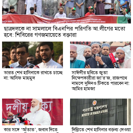
ছাত্রদলকে না সামলালে বিএনপির পরিণতি আ.লীগের মতো
হবে: শিবিরের গণজমায়েতে বক্তারা
ভারত শেখ হাসিনাকে রাখতে চাচ্ছে
সাঈদীর ছবিতে জুতা
না: আসিফ মাহমুদ
নিক্ষেপকারীরা জা’র’জ, রাজপথে
নামলে দুদিনও টিকতে পারবেন না:
আমির হামজা
কার সঙ্গে ‘আঁতাত’, জবাব দিতে
দিল্লিতে শেখ হাসিনার বক্তব্য দেওয়া