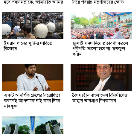
হবে প্রধানমন্ত্রীকে: জামায়াত আমির
নিয়ে পররাষ্ট্র মন্ত্রণালয়ের ক্ষোভ
ইমরান খানের মুক্তির দাবিতে
জুলাই সনদ নিয়ে প্রতারণা করলে
বিক্ষোভ
পরিণতি ভালো হবে না: ফয়জুল
করিম
একটি আদর্শিক গ্রুপের বিরোধিতা
বৈষম্যহীন বাংলাদেশ বিনির্মাণের
করলেই আপনাকে নাই করে দিবে:
আহ্বান ভারপ্রাপ্ত স্পিকারের
মাহফুজ