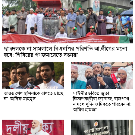
ছাত্রদলকে না সামলালে বিএনপির পরিণতি আ.লীগের মতো
হবে: শিবিরের গণজমায়েতে বক্তারা
ভারত শেখ হাসিনাকে রাখতে চাচ্ছে
সাঈদীর ছবিতে জুতা
না: আসিফ মাহমুদ
নিক্ষেপকারীরা জা’র’জ, রাজপথে
নামলে দুদিনও টিকতে পারবেন না:
আমির হামজা