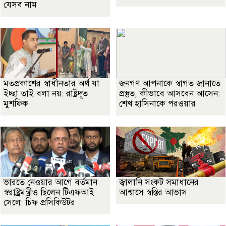
যেসব নাম
মতপ্রকাশের স্বাধীনতার অর্থ যা
জনগণ আপনাকে স্বাগত জানাতে
ইচ্ছা তাই বলা নয়: রাষ্ট্রদূত
প্রস্তুত, কীভাবে আসবেন আসেন:
মুশফিক
শেখ হাসিনাকে পরওয়ার
ভারতে নেওয়ার আগে বর্তমান
জ্বালানি সংকট সমাধানের
স্বরাষ্ট্রমন্ত্রীও ছিলেন টিএফআই
আশ্বাসে স্বস্তির আভাস
সেলে: চিফ প্রসিকিউটর