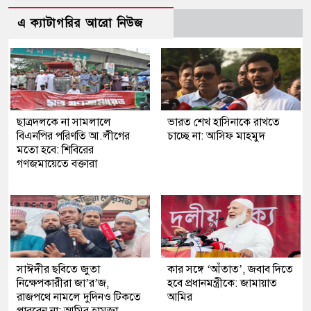
এ ক্যাটাগরির আরো নিউজ
ছাত্রদলকে না সামলালে
ভারত শেখ হাসিনাকে রাখতে
বিএনপির পরিণতি আ.লীগের
চাচ্ছে না: আসিফ মাহমুদ
মতো হবে: শিবিরের
গণজমায়েতে বক্তারা
সাঈদীর ছবিতে জুতা
কার সঙ্গে ‘আঁতাত’, জবাব দিতে
নিক্ষেপকারীরা জা’র’জ,
হবে প্রধানমন্ত্রীকে: জামায়াত
রাজপথে নামলে দুদিনও টিকতে
আমির