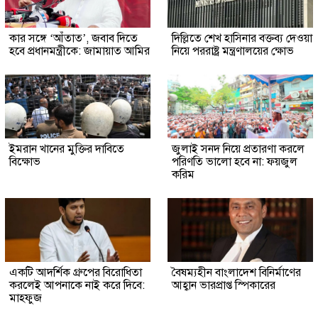
কার সঙ্গে ‘আঁতাত’, জবাব দিতে
দিল্লিতে শেখ হাসিনার বক্তব্য দেওয়া
হবে প্রধানমন্ত্রীকে: জামায়াত আমির
নিয়ে পররাষ্ট্র মন্ত্রণালয়ের ক্ষোভ
ইমরান খানের মুক্তির দাবিতে
জুলাই সনদ নিয়ে প্রতারণা করলে
বিক্ষোভ
পরিণতি ভালো হবে না: ফয়জুল
করিম
একটি আদর্শিক গ্রুপের বিরোধিতা
বৈষম্যহীন বাংলাদেশ বিনির্মাণের
করলেই আপনাকে নাই করে দিবে:
আহ্বান ভারপ্রাপ্ত স্পিকারের
মাহফুজ