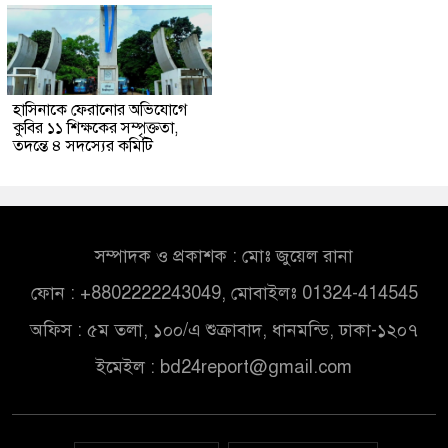
হাসিনাকে ফেরানোর অভিযোগে
কুবির ১১ শিক্ষকের সম্পৃক্ততা,
তদন্তে ৪ সদস্যের কমিটি
সম্পাদক ও প্রকাশক : মোঃ জুয়েল রানা
ফোন : +8802222243049, মোবাইলঃ 01324-414545
অফিস : ৫ম তলা, ১০০/এ শুক্রাবাদ, ধানমন্ডি, ঢাকা-১২০৭
ইমেইল :
bd24report@gmail.com