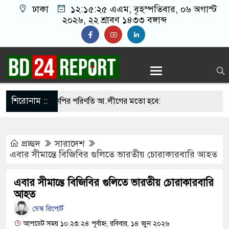
ঢাকা
১২:১৫:২৫ এএম
, বৃহস্পতিবার, ০৬ অগাস্ট
২০২৬, ২২ শ্রাবণ ১৪৩৩ বঙ্গাব্দ
শিরোনাম ::
া সামলালে বিএনপির পরিণতি আ.লীগের মতো হবে:
তে বক্তারা
প্রচ্ছদ
সারাদেশ
িনাকে রাখতে চাচ্ছে না: আসিফ মাহমুদ
এবার সীমান্তে বিজিবির গুলিতে ভারতীয় চোরাকারবারি আহত
 জুতা নিক্ষেপকারীরা জা’র’জ, রাজপথে নামলে
এবার সীমান্তে বিজিবির গুলিতে ভারতীয় চোরাকারবারি
ারবেন না: আমির হামজা
আহত
ডেস্ক রিপোর্ট
তাত’, জবাব দিতে হবে প্রধানমন্ত্রীকে: জামায়াত আমির
আপডেট সময় ১০:২৩:২৪ পূর্বাহ্ন, রবিবার, ১৪ জুন ২০২৬