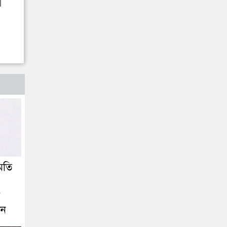
মতি
ে
ীন