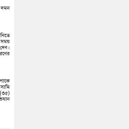
ন দমন
ানিতে
 সময়
ব দেন।
হরণের
পাকে
আসামি
 (৩৫)
ভিযান