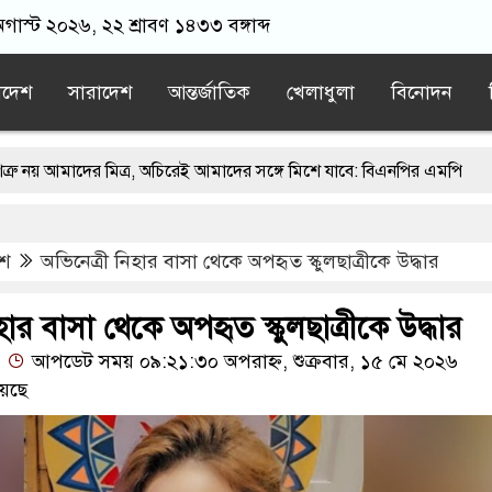
অগাস্ট ২০২৬, ২২ শ্রাবণ ১৪৩৩ বঙ্গাব্দ
াদেশ
সারাদেশ
আন্তর্জাতিক
খেলাধুলা
বিনোদন
মিত্র, অচিরেই আমাদের সঙ্গে মিশে যাবে: বিএনপির এমপি
্গে মসজিদ থেকে খুলে ফেলা হচ্ছে মাইক, শুভেন্দু বলছেন- ‘আদালতের নির্দেশ’
েশ
অভিনেত্রী নিহার বাসা থেকে অপহৃত স্কুলছাত্রীকে উদ্ধার
়াতের স্মারকলিপি
এবার বিএনপিকে ব্যবহার করতে চায় ভারত: রাশেদ প্রধ
 ন্যারেটিভ’ পুরনো রাজনীতি : পররাষ্ট্র প্রতিমন্ত্রী
হার বাসা থেকে অপহৃত স্কুলছাত্রীকে উদ্ধার
আপডেট সময় ০৯:২১:৩০ অপরাহ্ন, শুক্রবার, ১৫ মে ২০২৬
েছে