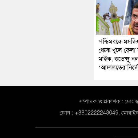
পশ্চিমবঙ্গে মসজি
থেকে খুলে ফেলা হ
মাইক, শুভেন্দু ব
‘আদালতের নির্দ
সম্পাদক ও প্রকাশক : মোঃ জ
ফোন : +8802222243049, মোবাই