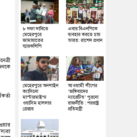
৮ দফা দাবিতে
এবার বিএনপিকে
মেহেরপুরে
ব্যবহার করতে চায়
জামায়াতের
ভারত: রাশেদ প্রধান
স্মারকলিপি
েত্রী
 জনকে
মেহেরপুরে অনলাইন
আওয়ামী লীগের
ক্যাসিনো
‘জঙ্গিবাদের
কর্তা
মাস্টারমাইন্ড
ন্যারেটিভ’ পুরনো
ওয়াসিম হালদার
রাজনীতি : পররাষ্ট্র
গ্রেপ্তার
প্রতিমন্ত্রী
ওয়ার
স্যরা