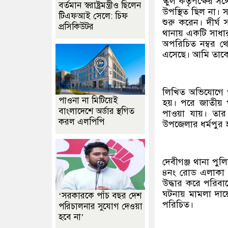
স্কুল কর্তৃপক্ষের 
বর্তমান স্বরাষ্ট্রমন্ত্রীও ছিলেন
উপস্থিত ছিল না। সন্
টিএফআই সেলে: চিফ
শুরু করেন। দীর্ঘ 
প্রসিকিউটর
থানায় একটি সাধার
অপরিচিত নম্বর থ
এসেছে। আমি তাকে ব
লিখিত অভিযোগে পু
পাওনা না মিটিয়েই
হয়। পরে জাতীয়
বাংলাদেশে অর্ডার স্থগিত
পাওয়া যায়। তার
করল এলপিপি
উপজেলার ধর্মপুর 
দেবীগঞ্জ থানা পু
৪নং রোড এলাকা থ
উদ্ধার করে পরিবারে
ঘটনায় মামলা দায়
‘সরকারকে পাঁচ বছর দেশ
পরিচিত।
পরিচালনার সুযোগ দেওয়া
হবে না’