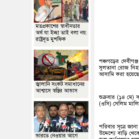
মতপ্রকাশের স্বাধীনতার
অর্থ যা ইচ্ছা তাই বলা নয়:
রাষ্ট্রদূত মুশফিক
পঞ্চগড়ের দেবীগঞ
সুলতানা রোজ নিহ
আসামি করা হয়েছে
জ্বালানি সংকট সমাধানের
আশ্বাসে স্বস্তির আভাস
শুক্রবার (১৪ মে) স
(ওসি) সেলিম মাল
পরিবার সূত্রে জানা
উদ্দেশ্যে বাড়ি থ
ভারতে নেওয়ার আগে