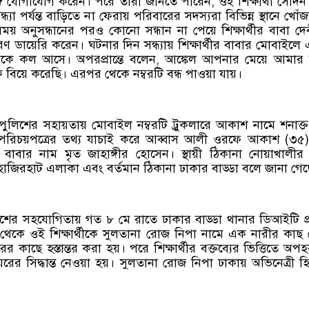
সঙ্গে যোগাযোগ করেন। পরে তারা জানতে পারেন, ওই শিক্ষার্থী সেদিন স
ধ্যা পর্যন্ত বাড়িতে না ফেরায় পরিবারের সদস্যরা বিভিন্ন স্থানে খোঁজ
সময় অনুসন্ধানের পরও কোনো সন্ধান না পেয়ে শিক্ষার্থীর বাবা দেব
ণ ডায়েরি করেন। ঘটনার দিন সন্ধ্যায় শিক্ষার্থীর বাবার মোবাইলে
েকে কল আসে। অপরপ্রান্তে বলেন, আঙ্কেল আপনার মেয়ে আমার
িয়ে করেছি। এরপর থেকে নম্বরটি বন্ধ পাওয়া যায়।
লিশের সহায়তায় মোবাইল নম্বরটি ট্রুকলারে আকাশ নামে শনাক্
 পরিচয়পত্রের তথ্য যাচাই করে আব্বাস আলী ওরফে আকাশ (৩৫
 বাবার নাম মৃত জাহাঙ্গীর হোসেন। স্থায়ী ঠিকানা নোয়াখালী
হাজিরহাট এলাকা এবং বর্তমান ঠিকানা ঢাকার বাড্ডা বলে জানা গেছ
লিশের সহযোগিতায় গত ৮ মে রাতে ঢাকার বাড্ডা থানার ডিআইটি প্র
েকে ওই শিক্ষার্থীকে সুলতানা রোজ নিপা নামে এক নারীর কাছ
র কাছে হস্তান্তর করা হয়। পরে শিক্ষার্থীর বক্তব্যের ভিত্তিতে অপ
েরের সিদ্ধান্ত নেওয়া হয়। সুলতানা রোজ নিপা ঢাকায় অভিনেত্রী হ