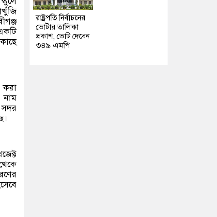
্কুলে
াখুঁজি
রাষ্ট্রপতি নির্বাচনের
ীগঞ্জ
ভোটার তালিকা
 একটি
প্রকাশ, ভোট দেবেন
 কাছে
৩৪৯ এমপি
ত করা
) নাম
র সদর
ে।
জেক্ট
 থেকে
হরণের
িসেবে