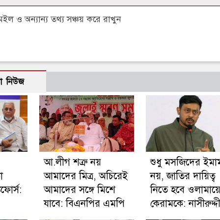
 ও অন্যান্য তথ্য সঞ্চয় করে রাখুন
ো নিউজ
আ.লীগ শত্রু নয়
শুধু মসজিদের ইমা
া
আমাদের মিত্র, অচিরেই
নয়, জাতির দায়িত্ব
কফোর্স:
আমাদের সঙ্গে মিশে
নিতে হবে ওলামায়
যাবে: বিএনপির এমপি
কেরামকে: নাসীরুদ্দ