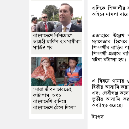
এদিকে শিক্ষার্থীর
আইনে মামলা দায়
এজাহারে উল্লেখ 
বাংলাদেশে বিনিয়োগে
ম্যানেজার হিসেব
আগ্রহী মার্কিন ব্যবসায়ীরা:
শিক্ষার্থীর বাড়ির 
সার্জিও গর
শিক্ষার্থী প্রস্তা
ঘটনা ঘটানো হয়।
এ বিষয়ে থানার
দ্বিতীয় আসামি ক
‘সারা জীবন ভারতেই
এবং দেবীগঞ্জ কলে
কাটালাম, অথচ
তৃতীয় আসামি করা
বাংলাদেশি বানিয়ে
অব্যাহত রয়েছে।
বাংলাদেশে ঠেলে দিলো’
ট্যাগস