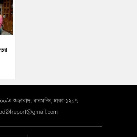
তের
০/এ শুক্রাবাদ, ধানমন্ডি, ঢাকা-১২০৭
bd24report@gmail.com