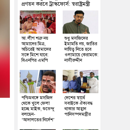
প্রণয়ন করবে ট্রাস্কফোর্স: স্বরাষ্ট্রমন্ত্রী
আ.লীগ শত্রু নয়
শুধু মসজিদের
আমাদের মিত্র,
ইমামতি নয়, জাতির
অচিরেই আমাদের
দায়িত্ব নিতে হবে
সঙ্গে মিশে যাবে:
ওলামায়ে কেরামকে:
বিএনপির এমপি
নাসীরুদ্দীন
পশ্চিমবঙ্গে মসজিদ
দেশের স্বার্থে
থেকে খুলে ফেলা
সবাইকে ঐক্যবদ্ধ
হচ্ছে মাইক, শুভেন্দু
থাকার আহ্বান
বলছেন-
পানিসম্পদমন্ত্রীর
‘আদালতের নির্দেশ’