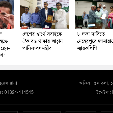
দ
দেশের স্বার্থে সবাইকে
৮ দফা দাবিতে
চ্ছে
ঐক্যবদ্ধ থাকার আহ্বান
মেহেরপুরে জামায়া
লছেন-
পানিসম্পদমন্ত্রীর
স্মারকলিপি
েশ’
ুয়েল রানা
অফিস : ৫ম তলা, ১০
লঃ 01324-414545
ইমেইল :