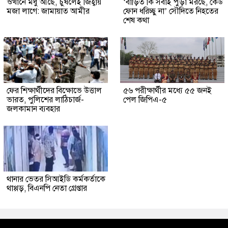
ওখানে মধু আছে, চুষলেই জিহ্বায়
‘বাড়িত কি সবাই পুড়া মরছে, কেউ
মজা লাগে: জামায়াত আমীর
ফোন ধরিচ্ছু না’ সৌদিতে নিহতের
শেষ কথা
ফের শিক্ষার্থীদের বিক্ষোভে উত্তাল
৫৬ পরীক্ষার্থীর মধ্যে ৫৫ জনই
ভারত, পুলিশের লাঠিচার্জ-
পেল জিপিএ-৫
জলকামান ব্যবহার
থানার ভেতর সিআইডি কর্মকর্তাকে
থাপ্পড়, বিএনপি নেতা গ্রেপ্তার