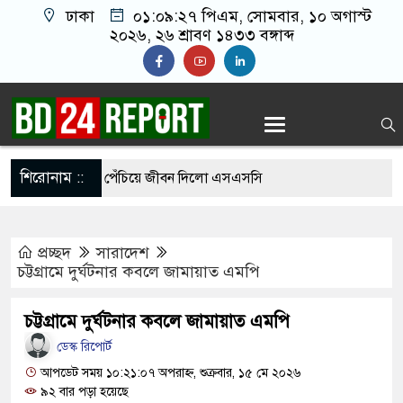
ঢাকা
০১:০৯:২৮ পিএম
, সোমবার, ১০ অগাস্ট
২০২৬, ২৬ শ্রাবণ ১৪৩৩ বঙ্গাব্দ
শিরোনাম ::
়ের শাড়ি গলায় পেঁচিয়ে জীবন দিলো এসএসসি
া
প্রচ্ছদ
সারাদেশ
১ পরীক্ষার্থী, পাস করা একমাত্র শিক্ষার্থীর নামই জানেন
চট্টগ্রামে দুর্ঘটনার কবলে জামায়াত এমপি
চট্টগ্রামে দুর্ঘটনার কবলে জামায়াত এমপি
 গেছে ফ্যাসিবাদী সরকার, এখন পুনর্গঠনের পালা:
ডেস্ক রিপোর্ট
আপডেট সময় ১০:২১:০৭ অপরাহ্ন, শুক্রবার, ১৫ মে ২০২৬
৯২ বার পড়া হয়েছে