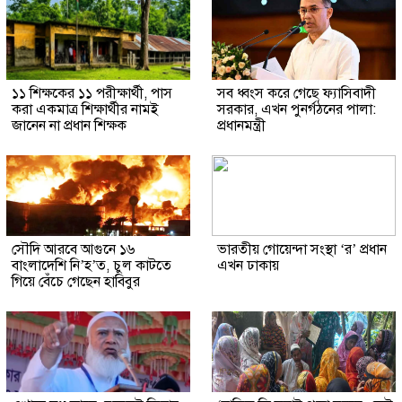
১১ শিক্ষকের ১১ পরীক্ষার্থী, পাস
সব ধ্বংস করে গেছে ফ্যাসিবাদী
করা একমাত্র শিক্ষার্থীর নামই
সরকার, এখন পুনর্গঠনের পালা:
জানেন না প্রধান শিক্ষক
প্রধানমন্ত্রী
সৌদি আরবে আগুনে ১৬
ভারতীয় গোয়েন্দা সংস্থা ‘র’ প্রধান
বাংলাদেশি নি’হ’ত, চুল কাটতে
এখন ঢাকায়
গিয়ে বেঁচে গেছেন হাবিবুর