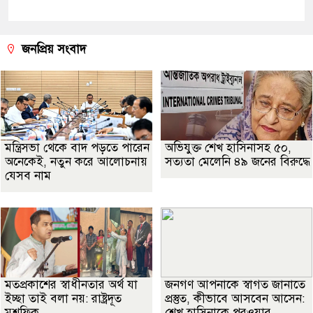
জনপ্রিয় সংবাদ
মন্ত্রিসভা থেকে বাদ পড়তে পারেন
অভিযুক্ত শেখ হাসিনাসহ ৫০,
অনেকেই, নতুন করে আলোচনায়
সত্যতা মেলেনি ৪৯ জনের বিরুদ্ধে
যেসব নাম
মতপ্রকাশের স্বাধীনতার অর্থ যা
জনগণ আপনাকে স্বাগত জানাতে
ইচ্ছা তাই বলা নয়: রাষ্ট্রদূত
প্রস্তুত, কীভাবে আসবেন আসেন:
মুশফিক
শেখ হাসিনাকে পরওয়ার