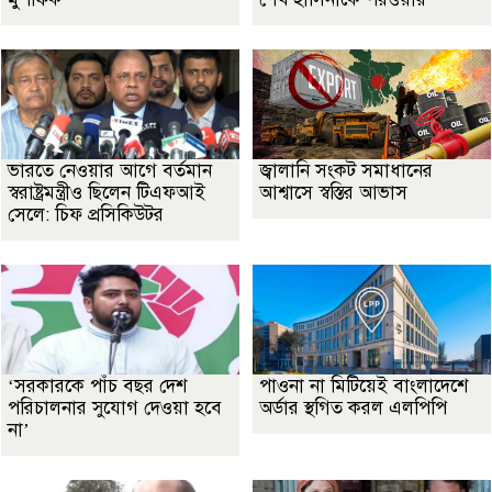
ভারতে নেওয়ার আগে বর্তমান
জ্বালানি সংকট সমাধানের
স্বরাষ্ট্রমন্ত্রীও ছিলেন টিএফআই
আশ্বাসে স্বস্তির আভাস
সেলে: চিফ প্রসিকিউটর
‘সরকারকে পাঁচ বছর দেশ
পাওনা না মিটিয়েই বাংলাদেশে
পরিচালনার সুযোগ দেওয়া হবে
অর্ডার স্থগিত করল এলপিপি
না’