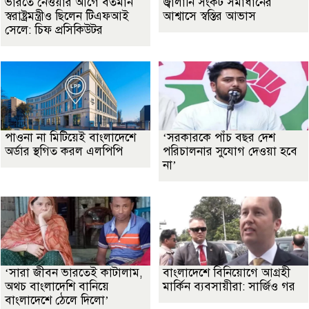
ভারতে নেওয়ার আগে বর্তমান
জ্বালানি সংকট সমাধানের
স্বরাষ্ট্রমন্ত্রীও ছিলেন টিএফআই
আশ্বাসে স্বস্তির আভাস
সেলে: চিফ প্রসিকিউটর
পাওনা না মিটিয়েই বাংলাদেশে
‘সরকারকে পাঁচ বছর দেশ
অর্ডার স্থগিত করল এলপিপি
পরিচালনার সুযোগ দেওয়া হবে
না’
‘সারা জীবন ভারতেই কাটালাম,
বাংলাদেশে বিনিয়োগে আগ্রহী
অথচ বাংলাদেশি বানিয়ে
মার্কিন ব্যবসায়ীরা: সার্জিও গর
বাংলাদেশে ঠেলে দিলো’