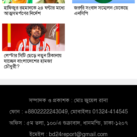
হাফিজুর রহমানকে ২৪ ঘণ্টার মধ্যে
জরুরি সংবাদ সম্মেলন ডেকেছে
আত্মসমর্পণের নির্দেশ
এনসিপি
লেস্টার সিটি ছেড়ে নতুন ঠিকানায়
যাচ্ছেন বাংলাদেশের হামজা
চৌধুরী?
সম্পাদক ও প্রকাশক : মোঃ জুয়েল রানা
ফোন : +8802222243049, মোবাইলঃ 01324-414545
অফিস : ৫ম তলা, ১০০/এ শুক্রাবাদ, ধানমন্ডি, ঢাকা-১২০৭
ইমেইল :
bd24report@gmail.com