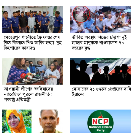
মেহেরপুর গাংনীতে ফ্রি ফায়র গেম
জীবিত অবস্থায় নিজের চল্লিশা দুই
নিয়ে বিরোধে শিশু আবির হত্যা: দুই
হাজার মানুষকে খাওয়ালেন ৭০
কিশোরের কারাদণ্ড
বছরের বৃদ্ধ
আওয়ামী লীগের ‘জঙ্গিবাদের
মোসাদের ২১ গুপ্তচর গ্রেপ্তারের দাবি
ন্যারেটিভ’ পুরনো রাজনীতি :
ইরানের
পররাষ্ট্র প্রতিমন্ত্রী