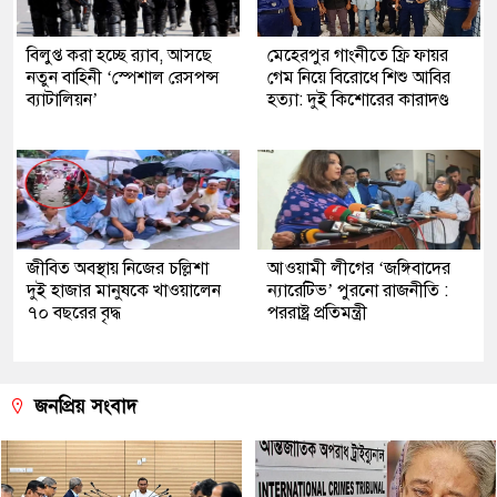
বিলুপ্ত করা হচ্ছে র‍্যাব, আসছে
মেহেরপুর গাংনীতে ফ্রি ফায়র
নতুন বাহিনী ‘স্পেশাল রেসপন্স
গেম নিয়ে বিরোধে শিশু আবির
ব্যাটালিয়ন’
হত্যা: দুই কিশোরের কারাদণ্ড
জীবিত অবস্থায় নিজের চল্লিশা
আওয়ামী লীগের ‘জঙ্গিবাদের
দুই হাজার মানুষকে খাওয়ালেন
ন্যারেটিভ’ পুরনো রাজনীতি :
৭০ বছরের বৃদ্ধ
পররাষ্ট্র প্রতিমন্ত্রী
জনপ্রিয় সংবাদ