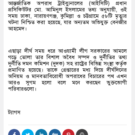
আন্তর্জাতিক অপরাধ ট্রাইব্যুনালের (আইসিটি) প্রধান
প্রসিকিউটর মো. আমিনুল ইসলামের তথ্য অনুযায়ী, ওই
সময় ঢাকা, নারায়ণগঞ্জ, কুমিল্লা ও চট্টগ্রামে ৫৮টি মৃত্যুর
ঘটনা নিশ্চিত করা হয়েছে, যার অন্যতম অভিযুক্ত বেনজীর
আহমেদ।
এছাড়া দীর্ঘ সময় ধরে আওয়ামী লীগ সরকারের আমলে
গড়ে তোলা তার বিশাল অবৈধ সম্পদ ও দুর্নীতির তথ্য
দুর্নীতি দমন কমিশন (দুদক) সহ রাষ্ট্রের বিভিন্ন সংস্থা কর্তৃক
প্রমাণিত হয়েছে। তাকে গ্রেপ্তারের মধ্য দিয়ে দীর্ঘদিনের
অনিয়ম ও মানবতাবিরোধী অপরাধের বিচারের পথ এখন
আরও সুগম হলো বলে মনে করছেন ভুক্তভোগী
পরিবারগুলো।
ট্যাগস