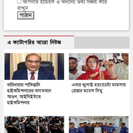
আপনার ইমেইল ও অন্যান্য তথ্য সঞ্চয় করে
রাখুন
এ ক্যাটাগরির আরো নিউজ
বারিধারায় পাকিস্তানি
এবার জুলাই হত্যাচেষ্টা মামলায়
হাইকমিশনারের বাসভবনে
গ্রেপ্তার মডেল সিমু
আগুন, আইসিইউতে
হাইকমিশনার