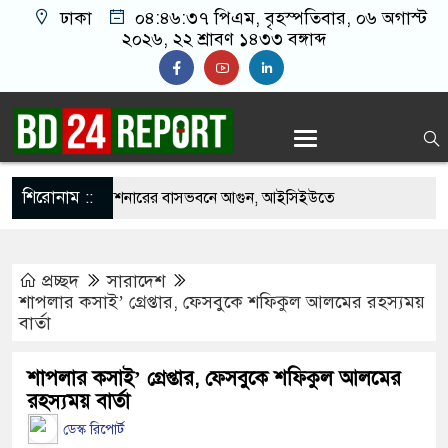
ঢাকা
০৪:৪৬:৩৮ পিএম
, বৃহস্পতিবার, ০৬ অগাস্ট
২০২৬, ২২ শ্রাবণ ১৪৩৩ বঙ্গাব্দ
শিরোনাম ::
 পাকিস্তানি হাইকমিশনারের বাসভবনে আগুন, আইসিইউতে
প্রচ্ছদ
সারাদেশ
ত্যাচেষ্টা মামলায় গ্রেপ্তার মডেল সিমু
শাপলার কসাই’ গ্রেপ্তার, ফেসবুকে শফিকুল আলমের রহস্যময়
বার্তা
হচ্ছে র‍্যাব, আসছে নতুন বাহিনী ‘স্পেশাল রেসপন্স
শাপলার কসাই’ গ্রেপ্তার, ফেসবুকে শফিকুল আলমের
রহস্যময় বার্তা
ংনীতে ফ্রি ফায়র গেম নিয়ে বিরোধে শিশু আবির হত্যা: দুই
ডেস্ক রিপোর্ট