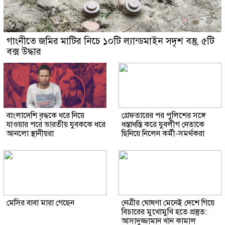
গাংনীতে জমির মাটির নিচে ১০টি ল্যান্ডমাইন সদৃশ বস্তু, ৫টি
বক্স উদ্ধার
বাংলাদেশি বৃদ্ধকে ধরে নিয়ে
গ্রেফতারের পর পুলিশের সঙ্গে
যাওয়ার পরে ভারতীয় যুবককে ধরে
ধস্তাধস্তি করে যুবলীগ নেতাকে
আনলো স্থানীয়রা
ছিনিয়ে নিলেন কর্মী-সমর্থকরা
মেসির বাবা মারা গেছেন
নেত্রীর ঘোষণা মেনেই দেশে গিয়ে
বিচারের মুখোমুখি হতে প্রস্তুত:
আসাদুজ্জামান খান কামাল