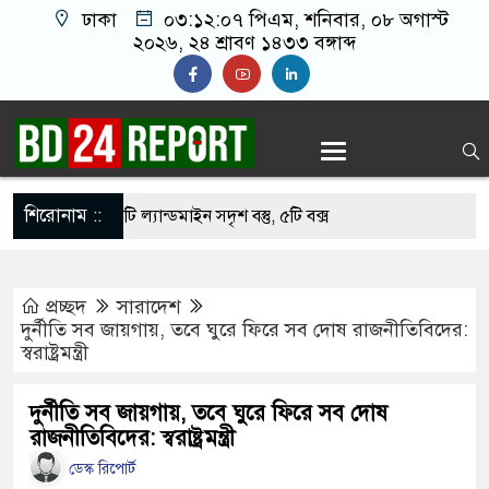
ঢাকা
০৩:১২:০৭ পিএম
, শনিবার, ০৮ অগাস্ট
২০২৬, ২৪ শ্রাবণ ১৪৩৩ বঙ্গাব্দ
শিরোনাম ::
টির নিচে ১০টি ল্যান্ডমাইন সদৃশ বস্তু, ৫টি বক্স
প্রচ্ছদ
সারাদেশ
্ধকে ধরে নিয়ে যাওয়ার পরে ভারতীয় যুবককে ধরে
দুর্নীতি সব জায়গায়, তবে ঘুরে ফিরে সব দোষ রাজনীতিবিদের:
স্বরাষ্ট্রমন্ত্রী
পুলিশের সঙ্গে ধস্তাধস্তি করে যুবলীগ নেতাকে ছিনিয়ে
দুর্নীতি সব জায়গায়, তবে ঘুরে ফিরে সব দোষ
রাজনীতিবিদের: স্বরাষ্ট্রমন্ত্রী
করা
ডেস্ক রিপোর্ট