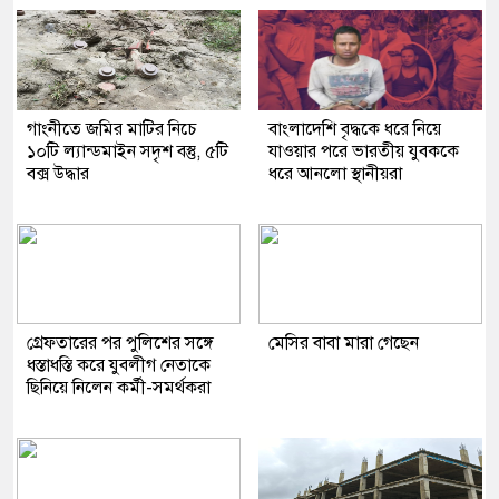
গাংনীতে জমির মাটির নিচে
বাংলাদেশি বৃদ্ধকে ধরে নিয়ে
১০টি ল্যান্ডমাইন সদৃশ বস্তু, ৫টি
যাওয়ার পরে ভারতীয় যুবককে
বক্স উদ্ধার
ধরে আনলো স্থানীয়রা
গ্রেফতারের পর পুলিশের সঙ্গে
মেসির বাবা মারা গেছেন
ধস্তাধস্তি করে যুবলীগ নেতাকে
ছিনিয়ে নিলেন কর্মী-সমর্থকরা