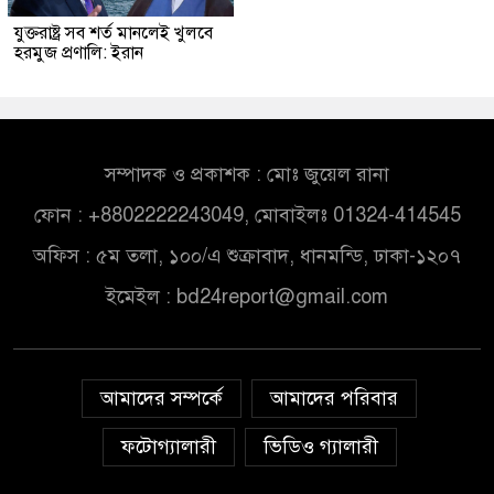
যুক্তরাষ্ট্র সব শর্ত মানলেই খুলবে
হরমুজ প্রণালি: ইরান
সম্পাদক ও প্রকাশক : মোঃ জুয়েল রানা
ফোন : +8802222243049, মোবাইলঃ 01324-414545
অফিস : ৫ম তলা, ১০০/এ শুক্রাবাদ, ধানমন্ডি, ঢাকা-১২০৭
ইমেইল :
bd24report@gmail.com
আমাদের সম্পর্কে
আমাদের পরিবার
ফটোগ্যালারী
ভিডিও গ্যালারী