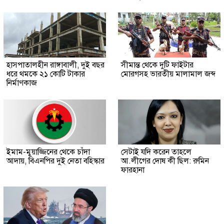
হাসপাতালহীন রাঙ্গাবালী, দুই বছর
সীমান্ত থেকে দুটি ফাইটার
ধরে থমকে ২১ কোটি টাকার
মোরগসহ ভারতীয় মালামাল জব্দ
নির্মাণকাজ
ইমাম-মুয়াজ্জিনের থেকে চাঁদা
সেটাই যদি করেন তাহলে
আদায়, বিএনপির দুই নেতা বহিস্কার
আ.লীগের দোষ কী ছিল: রুমিন
ফারহানা