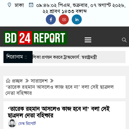
ঢাকা
০৯:৪৬:০৩ পিএম
, শুক্রবার, ০৭ অগাস্ট
২০২৬, ২২ শ্রাবণ ১৪৩৩ বঙ্গাব্দ
শিরোনাম ::
নির্মুহভাবে তালিকা প্রণয়ন করবে ট্রাস্কফোর্স: স্বরাষ্ট্রমন্ত্রী
 নয় আমাদের মিত্র, অচিরেই আমাদের সঙ্গে মিশে যাবে:
প্রচ্ছদ
সারাদেশ
‘তারেক রহমান আসলেও কাজ হবে না’ বলা সেই ছাত্রদল
নেতা বহিষ্কার
র ইমামতি নয়, জাতির দায়িত্ব নিতে হবে ওলামায়ে
ুদ্দীন
‘তারেক রহমান আসলেও কাজ হবে না’ বলা সেই
ছাত্রদল নেতা বহিষ্কার
 মসজিদ থেকে খুলে ফেলা হচ্ছে মাইক, শুভেন্দু বলছেন-
ডেস্ক রিপোর্ট