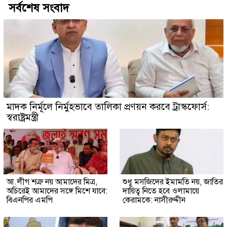
সর্বশেষ সংবাদ
মাদক নির্মূলে নির্মুহভাবে তালিকা প্রণয়ন করবে ট্রাস্কফোর্স:
স্বরাষ্ট্রমন্ত্রী
আ.লীগ শত্রু নয় আমাদের মিত্র,
শুধু মসজিদের ইমামতি নয়, জাতির
অচিরেই আমাদের সঙ্গে মিশে যাবে:
দায়িত্ব নিতে হবে ওলামায়ে
বিএনপির এমপি
কেরামকে: নাসীরুদ্দীন