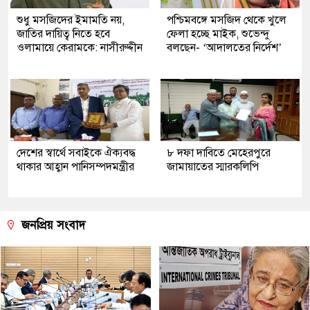
শুধু মসজিদের ইমামতি নয়,
পশ্চিমবঙ্গে মসজিদ থেকে খুলে
জাতির দায়িত্ব নিতে হবে
ফেলা হচ্ছে মাইক, শুভেন্দু
ওলামায়ে কেরামকে: নাসীরুদ্দীন
বলছেন- ‘আদালতের নির্দেশ’
দেশের স্বার্থে সবাইকে ঐক্যবদ্ধ
৮ দফা দাবিতে মেহেরপুরে
থাকার আহ্বান পানিসম্পদমন্ত্রীর
জামায়াতের স্মারকলিপি
জনপ্রিয় সংবাদ