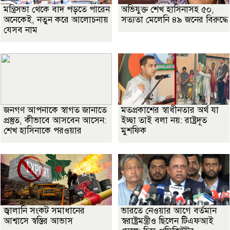
মন্ত্রিসভা থেকে বাদ পড়তে পারেন
অভিযুক্ত শেখ হাসিনাসহ ৫০,
অনেকেই, নতুন করে আলোচনায়
সত্যতা মেলেনি ৪৯ জনের বিরুদ্ধে
যেসব নাম
জনগণ আপনাকে স্বাগত জানাতে
মতপ্রকাশের স্বাধীনতার অর্থ যা
প্রস্তুত, কীভাবে আসবেন আসেন:
ইচ্ছা তাই বলা নয়: রাষ্ট্রদূত
শেখ হাসিনাকে পরওয়ার
মুশফিক
জ্বালানি সংকট সমাধানের
ভারতে নেওয়ার আগে বর্তমান
আশ্বাসে স্বস্তির আভাস
স্বরাষ্ট্রমন্ত্রীও ছিলেন টিএফআই