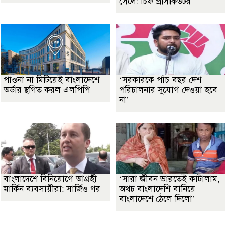
সেলে: চিফ প্রসিকিউটর
পাওনা না মিটিয়েই বাংলাদেশে
‘সরকারকে পাঁচ বছর দেশ
অর্ডার স্থগিত করল এলপিপি
পরিচালনার সুযোগ দেওয়া হবে
না’
বাংলাদেশে বিনিয়োগে আগ্রহী
‘সারা জীবন ভারতেই কাটালাম,
মার্কিন ব্যবসায়ীরা: সার্জিও গর
অথচ বাংলাদেশি বানিয়ে
বাংলাদেশে ঠেলে দিলো’