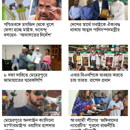
পশ্চিমবঙ্গে মসজিদ থেকে খুলে
দেশের স্বার্থে সবাইকে ঐক্যবদ্ধ
ফেলা হচ্ছে মাইক, শুভেন্দু
থাকার আহ্বান পানিসম্পদমন্ত্রীর
বলছেন- ‘আদালতের নির্দেশ’
৮ দফা দাবিতে মেহেরপুরে
এবার বিএনপিকে ব্যবহার করতে
জামায়াতের স্মারকলিপি
চায় ভারত: রাশেদ প্রধান
মেহেরপুরে অনলাইন ক্যাসিনো
আওয়ামী লীগের ‘জঙ্গিবাদের
মাস্টারমাইন্ড ওয়াসিম হালদার
ন্যারেটিভ’ পুরনো রাজনীতি :