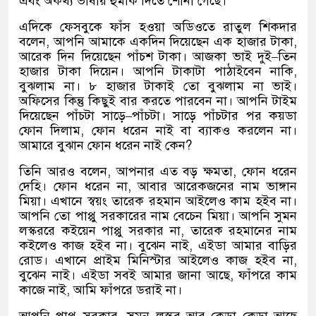
এবং অকথ্য ভাষায় হুমকি দিতে শোনা গেছে।
এদিকে ফেসবুকে ফাঁস হওয়া অডিওতে রাতুল শিকদার
বলেন
,
আপনি আমাকে একদিন দিয়েছেন এক হাজার টাকা
,
আরেক দিন দিয়েছেন পাঁচশ টাকা। আজকা ভাই দুই
–
তিন
হাজার টাকা দিয়েন। আপনি টাকাটা পাঠাইবেন নাকি
,
বুঝলাম না। ৮ হাজার টাকাই তো বুঝলাম না ভাই।
অফিসের কিন্তু কিছুই বার করতে পারবেন না। আপনি টাইম
দিয়েছেন পাঁচটা সাড়ে
–
পাঁচটা। সাড়ে পাঁচটার পর কয়ডা
ফোন দিলাম
,
ফোন ধরেন নাই বা ব্যাকও করলেন না।
আমারে বুঝান ফোন ধরেন নাই কেন
?
তিনি আরও বলেন
,
আপনার এত বড় ক্ষমতা
,
ফোন ধরেন
দেহি। ফোন ধরেন না
,
আবার আরেকজনের নাম ভাঙ্গান
মিয়া। এখানে স্বয়ং তারেক রহমান আইলেও কাম হইব না।
আপনি তো পাপ্পু সরকারের নাম বেচেন মিয়া। আপনি সুমন
লস্কররে কইয়েন পাপ্পু সরকার না
,
তারেক রহমানের নাম
কইলেও কাজ হইব না। বুঝেন নাই
,
এইডা আমার বাড়ির
রোড। এখানে প্রাইম মিনিস্টার আইলেও কাজ হইব না
,
বুঝেন নাই। এইডা সবই আমার জানা আছে
,
ফাঁপরে কাম
কাজে নাই
,
আমি ফাঁপরে ডরাই না।