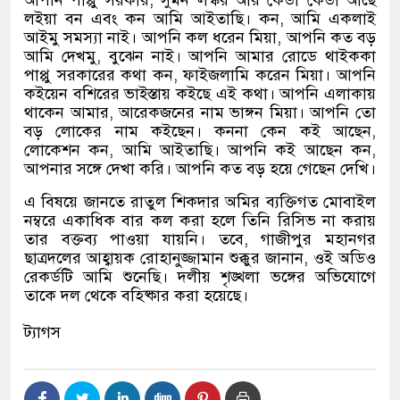
আপনি পাপ্পু সরকার
,
সুমন লস্কর আর কেডা কেডা আছে
লইয়া বন এবং কন আমি আইতাছি। কন
,
আমি একলাই
আইমু সমস্যা নাই। আপনি কল ধরেন মিয়া
,
আপনি কত বড়
আমি দেখমু
,
বুঝেন নাই। আপনি আমার রোডে থাইককা
পাপ্পু সরকারের কথা কন
,
ফাইজলামি করেন মিয়া। আপনি
কইয়েন বশিরের ভাইস্তায় কইছে এই কথা। আপনি এলাকায়
থাকেন আমার
,
আরেকজনের নাম ভাঙ্গন মিয়া। আপনি তো
বড় লোকের নাম কইছেন। কননা কেন কই আছেন
,
লোকেশন কন
,
আমি আইতাছি। আপনি কই আছেন কন
,
আপনার সঙ্গে দেখা করি। আপনি কত বড় হয়ে গেছেন দেখি।
এ বিষয়ে জানতে রাতুল শিকদার অমির ব্যক্তিগত মোবাইল
নম্বরে একাধিক বার কল করা হলে তিনি রিসিভ না করায়
তার বক্তব্য পাওয়া যায়নি। তবে
,
গাজীপুর মহানগর
ছাত্রদলের আহ্বায়ক রোহানুজ্জামান শুক্কুর জানান
,
ওই অডিও
রেকর্ডটি আমি শুনেছি। দলীয় শৃঙ্খলা ভঙ্গের অভিযোগে
তাকে দল থেকে বহিষ্কার করা হয়েছে।
ট্যাগস