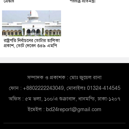
গ্রেপ্তার
পররাষ্ট্র প্রতিমন্ত্রী
রাষ্ট্রপতি নির্বাচনের ভোটার তালিকা
প্রকাশ, ভোট দেবেন ৩৪৯ এমপি
সম্পাদক ও প্রকাশক : মোঃ জুয়েল রানা
ফোন : +8802222243049, মোবাইলঃ 01324-414545
অফিস : ৫ম তলা, ১০০/এ শুক্রাবাদ, ধানমন্ডি, ঢাকা-১২০৭
ইমেইল :
bd24report@gmail.com