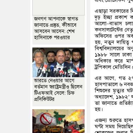
এবং প্রোটোকল পুনর্
এছাড়া সরকারের দি
দৃঢ় ইচ্ছা প্রকাশ
জনগণ আপনাকে স্বাগত
আলো
–
বাতাস চলা
জানাতে প্রস্তুত, কীভাবে
কনসালটেন্টের নেত
আসবেন আসেন: শেখ
অফিসের ওপর অবস্থ
হাসিনাকে পরওয়ার
হয়
,
নতুন দায়িত্
বিশ্ববিদ্যালয়ের 
১৯৮৮ সালে ঢাকা বি
অধিকার করে মাস্ট
ট্রপিকাল মেডিসিন
এর আগে
,
গত ২৭
ভারতে নেওয়ার আগে
হাসপাতালে ৬ নবজাত
বর্তমান স্বরাষ্ট্রমন্ত্রীও ছিলেন
শিশুদের মৃত্যুর ঘট
টিএফআই সেলে: চিফ
অধ্যাদেশ
,
১৯৮২
’
প্রসিকিউটর
তা জানাতে প্রতিষ
হয়।
এজন্য শুরুতে হাস
ঘণ্টা সময় দিয়েছি
শোকজের জবাব দ