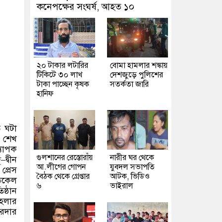
কনেপক্ষের সংঘর্ষ, আহত ১০
২০ টাকার লটারির
বোমা হামলার শঙ্কায়
টিকিটে ৩০ লাখ
দেশজুড়ে পুলিশের
টাকা পাচ্ছেন কৃষক
সতর্কতা জারি
হানিফ
ি ঘটা
.
শেখ
্যাপক
গুলশানের রেস্তোরাঁয়
নারীর ঘর থেকে
্
–
দ্বীন
আ.লীগের গোপন
যুবদল সভাপতি
প্রেস
বৈঠক থেকে গ্রেপ্তার
আটক, ভিডিও
ডিকেল
৬
ভাইরাল
ষ্ঠান
হেলার
োরদার