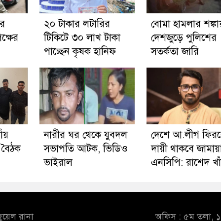
ার
২০ টাকার লটারির
বোমা হামলার শঙ্কা
ক্ষের
টিকিটে ৩০ লাখ টাকা
দেশজুড়ে পুলিশের
পাচ্ছেন কৃষক হানিফ
সতর্কতা জারি
াঁয়
নারীর ঘর থেকে যুবদল
দেশে আ.লীগ ফির
 বৈঠক
সভাপতি আটক, ভিডিও
দায়ী থাকবে জামায়
ভাইরাল
এনসিপি: রাশেদ খা
ুয়েল রানা
অফিস : ৫ম তলা, ১০