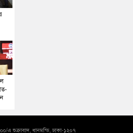
য়
লে
াত-
ঁন
০/এ শুক্রাবাদ, ধানমন্ডি, ঢাকা-১২০৭