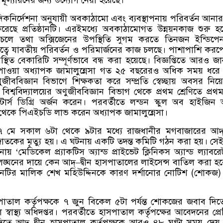
মূল্যায়নের জন্য উদ্যোগ নেয়া হয়েছে।
কনির্দেশনা অনুযায়ী অবকাঠামো এবং ব্যবস্থাপনায় পরিবর্তন আনার
 করেছে প্রতিষ্ঠানটি। এরইমধ্যে অবকাঠামোগত উন্নয়নকাজ শুরু হয
চলে তথা অক্সিজেনের উপস্থিতি সুগম করতে তিনজন ইন্ডিপেনড
ৃত্বে যাবতীয় পরিবর্তন ও পরিমার্জনের কাজ চলছে। পাশাপাশি কর
িত বেকারিটি সম্পূর্ণভাবে বন্ধ করা হয়েছে। বিজ্ঞপ্তিতে আরও জ
ব পাওয়া অধ্যাপক জামালুন্নেসা গত ২৫ বছরেরও অধিক সময় ধরে
অণুজীববিজ্ঞান বিভাগে শিক্ষকতা করে সম্প্রতি স্বেচ্ছায় অবসর নিয়
শ্ববিদ্যালয়ের অণুজীববিজ্ঞান বিভাগ থেকে প্রথম শ্রেণিতে প্রথম 
ার্স ডিগ্রি অর্জন করেন। পরবর্তীতে লন্ডন স্কুল অব হাইজিন অ্
 থেকে পিএইচডি লাভ করেন অধ্যাপক জামালুন্নেসা।
 মে সকাল ৬টা থেকে ৯টার মধ্যে রাজধানীর মগবাজারের আদ
কের মৃত্যু হয়। এ ঘটনায় একটি তদন্ত কমিটি গঠন করা হয়। সেই 
নায়
‘
মেডিকেল প্র্যাকটিস অ্যান্ড প্রাইভেট ক্লিনিকস অ্যান্ড ল্যাবর
লঙ্ঘনের দায়ে কেন আদ্
–
দ্বীন হাসপাতালের লাইসেন্স বাতিল করা হব
্ঠানটির মালিক শেখ মহিউদ্দিনকে কারণ দর্শানোর নোটিশ
(
শোকজ
পাতাল কর্তৃপক্ষকে ৭ জুন বিকেল ৫টা পর্যন্ত শোকজের জবাব দি
ল স্বাস্থ্য অধিদপ্তর। পরবর্তীতে হাসপাতাল কর্তৃপক্ষের আবেদনের প্রেক
িতে আদ্
–
দ্বীন হাসপাতাল কর্তৃপক্ষকে আরও ৪৮ ঘণ্টা সময় দেয় স্বা