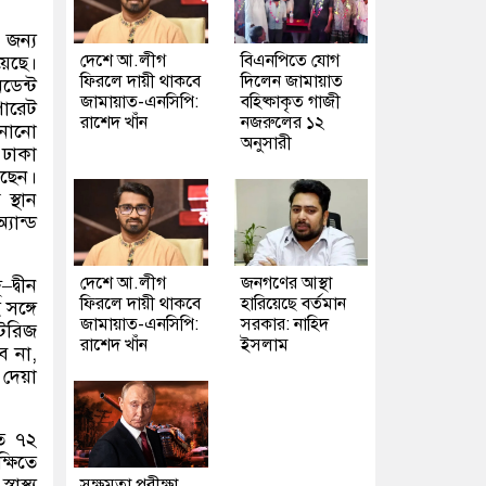
 জন্য
দেশে আ.লীগ
বিএনপিতে যোগ
়েছে।
ফিরলে দায়ী থাকবে
দিলেন জামায়াত
েন্ট
জামায়াত-এনসিপি:
বহিষ্কাকৃত গাজী
পোরেট
রাশেদ খাঁন
নজরুলের ১২
ানানো
অনুসারী
 ঢাকা
েছেন।
স্থান
যান্ড
দেশে আ.লীগ
জনগণের আস্থা
্
–
দ্বীন
ফিরলে দায়ী থাকবে
হারিয়েছে বর্তমান
সঙ্গে
জামায়াত-এনসিপি:
সরকার: নাহিদ
েটরিজ
রাশেদ খাঁন
ইসলাম
ে না
,
)
দেয়া
তে ৭২
্ষিতে
স্থ্য
সক্ষমতা পরীক্ষা