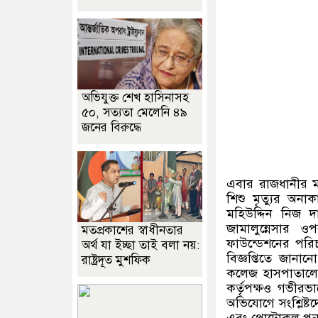
অভিযুক্ত শেখ হাসিনাসহ
৫০, সত্যতা মেলেনি ৪৯
জনের বিরুদ্ধে
এবার রাজধানীর ম
শিশু মৃত্যুর অনাক
মহিউদ্দিন নিজ দা
জামালুন্নেসার ও
মতপ্রকাশের স্বাধীনতার
ফাউন্ডেশনের পরি
অর্থ যা ইচ্ছা তাই বলা নয়:
বিজ্ঞপ্তিতে জানান
রাষ্ট্রদূত মুশফিক
কলেজ হাসপাতালে ঘট
কর্তৃপক্ষও গভীরভ
অভিযোগে সংশ্লিষ্টদ