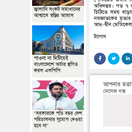
অধিদপ্তর। গত ৭ জ
জ্বালানি সংকট সমাধানের
চিঠিতে সময় বাড
আশ্বাসে স্বস্তির আভাস
নবজাতকের মৃত্যর 
আদ্‌
–
দ্বীন মেডিকে
ট্যাগস
পাওনা না মিটিয়েই
বাংলাদেশে অর্ডার স্থগিত
করল এলপিপি
আপনার মতা
মেসেজ বক্স
‘সরকারকে পাঁচ বছর দেশ
পরিচালনার সুযোগ দেওয়া
হবে না’