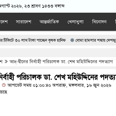
গাস্ট ২০২৬, ২৩ শ্রাবণ ১৪৩৩ বঙ্গাব্দ
াদেশ
সারাদেশ
আন্তর্জাতিক
খেলাধুলা
বিনোদন
 লাখ টাকা পাচ্ছেন কৃষক হানিফ
বোমা হামলার শঙ্কায় দেশজুড়ে পুলিশের
াপতি আটক, ভিডিও ভাইরাল
েশ
আদ্-দ্বীনের নির্বাহী পরিচালক ডা. শেখ মহিউদ্দিনের পদত্যাগ
 জামায়াত বহিষ্কাকৃত গাজী নজরুলের ১২ অনুসারী
ছে বর্তমান সরকার: নাহিদ ইসলাম
নির্বাহী পরিচালক ডা. শেখ মহিউদ্দিনের পদত্
আপডেট সময় ০১:০০:৪০ অপরাহ্ন, মঙ্গলবার, ১৬ জুন ২০২৬
য়েছে