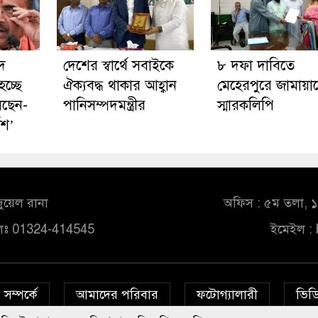
দ
দেশের স্বার্থে সবাইকে
৮ দফা দাবিতে
চ্ছে
ঐক্যবদ্ধ থাকার আহ্বান
মেহেরপুরে জামায়া
লছেন-
পানিসম্পদমন্ত্রীর
স্মারকলিপি
েশ’
ুয়েল রানা
অফিস : ৫ম তলা, ১০
লঃ 01324-414545
ইমেইল :
সম্পর্কে
আমাদের পরিবার
ফটোগ্যালারী
ভিডি