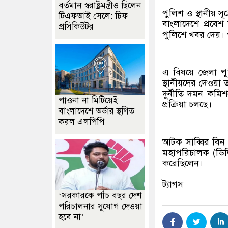
বর্তমান স্বরাষ্ট্রমন্ত্রীও ছিলেন
পুলিশ ও স্থানীয় স
টিএফআই সেলে: চিফ
বাংলাদেশে প্রবে
প্রসিকিউটর
পুলিশে খবর দেয়। 
এ বিষয়ে জেলা পু
স্থানীয়দের দেওয়া 
দুর্নীতি দমন কমিশ
পাওনা না মিটিয়েই
প্রক্রিয়া চলছে।
বাংলাদেশে অর্ডার স্থগিত
করল এলপিপি
আটক সাব্বির বিন শ
মহাপরিচালক (ডিজি
করেছিলেন।
ট্যাগস
‘সরকারকে পাঁচ বছর দেশ
পরিচালনার সুযোগ দেওয়া
হবে না’