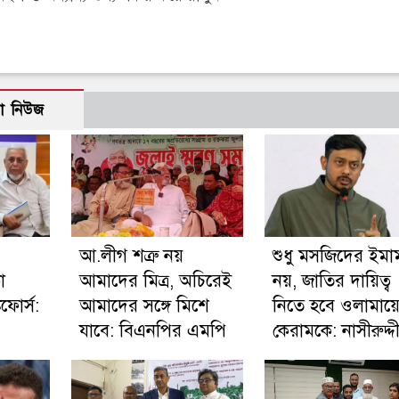
ো নিউজ
আ.লীগ শত্রু নয়
শুধু মসজিদের ইমা
া
আমাদের মিত্র, অচিরেই
নয়, জাতির দায়িত্ব
কফোর্স:
আমাদের সঙ্গে মিশে
নিতে হবে ওলামায়
যাবে: বিএনপির এমপি
কেরামকে: নাসীরুদ্দ