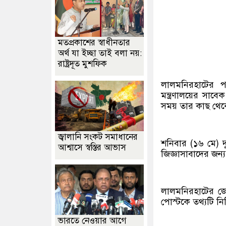
মতপ্রকাশের স্বাধীনতার
অর্থ যা ইচ্ছা তাই বলা নয়:
রাষ্ট্রদূত মুশফিক
লালমনিরহাটের পাট
মন্ত্রণালয়ের স
সময় তার কাছ থেকে
জ্বালানি সংকট সমাধানের
শনিবার (১৬ মে) দ
আশ্বাসে স্বস্তির আভাস
জিজ্ঞাসাবাদের জন্
লালমনিরহাটের জে
পোস্টকে তথ্যটি নি
ভারতে নেওয়ার আগে