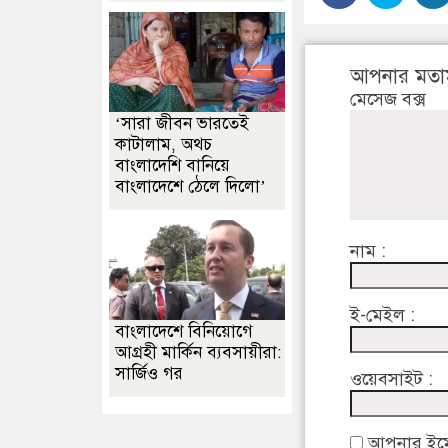
আপনার মতা
মেসেজ বক্স
‘সারা জীবন ভারতেই
কাটালাম, অথচ
বাংলাদেশি বানিয়ে
বাংলাদেশে ঠেলে দিলো’
নাম :
ই-মেইল :
বাংলাদেশে বিনিয়োগে
আগ্রহী মার্কিন ব্যবসায়ীরা:
সার্জিও গর
ওয়েবসাইট :
আপনার ইমেইল