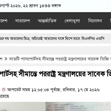
অগাস্ট ২০২৬, ২২ শ্রাবণ ১৪৩৩ বঙ্গাব্দ
াদেশ
সারাদেশ
আন্তর্জাতিক
খেলাধুলা
বিনোদন
র মিত্র, অচিরেই আমাদের সঙ্গে মিশে যাবে: বিএনপির এমপি
ঙ্গে মসজিদ থেকে খুলে ফেলা হচ্ছে মাইক, শুভেন্দু বলছেন- ‘আদালতের নির্দেশ
েশ
সাতটি পাসপোর্টসহ সীমান্তে পররাষ্ট্র মন্ত্রণালয়ের সাবেক ডিজ
য়াতের স্মারকলিপি
এবার বিএনপিকে ব্যবহার করতে চায় ভারত: রাশেদ প্
র ন্যারেটিভ’ পুরনো রাজনীতি : পররাষ্ট্র প্রতিমন্ত্রী
্টসহ সীমান্তে পররাষ্ট্র মন্ত্রণালয়ের সাবেক 
আপডেট সময় ১২:০৫:০৪ পূর্বাহ্ন, রবিবার, ১৭ মে ২০২৬
হয়েছে