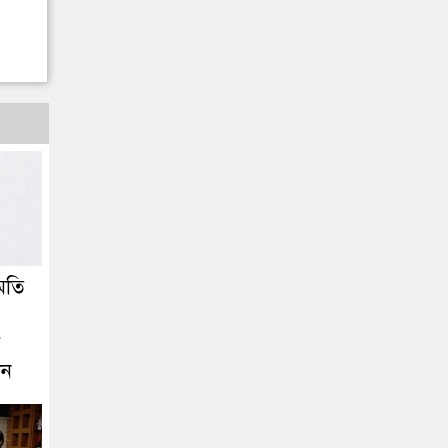
মতি
ে
ীন