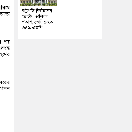
েরিয়ে
রাষ্ট্রপতি নির্বাচনের
 জনতা
ভোটার তালিকা
প্রকাশ, ভোট দেবেন
৩৪৯ এমপি
ের পর
ুদ্ধে
রহণের
ালয়ের
 পালন