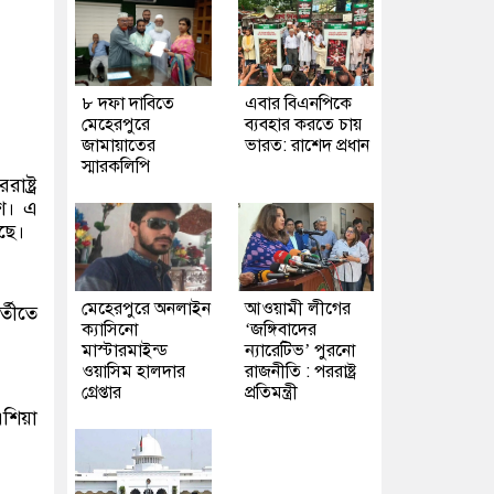
৮ দফা দাবিতে
এবার বিএনপিকে
মেহেরপুরে
ব্যবহার করতে চায়
জামায়াতের
ভারত: রাশেদ প্রধান
স্মারকলিপি
ষ্ট্র
িশ। এ
ছে।
মেহেরপুরে অনলাইন
আওয়ামী লীগের
্তীতে
ক্যাসিনো
‘জঙ্গিবাদের
মাস্টারমাইন্ড
ন্যারেটিভ’ পুরনো
ওয়াসিম হালদার
রাজনীতি : পররাষ্ট্র
গ্রেপ্তার
প্রতিমন্ত্রী
এশিয়া