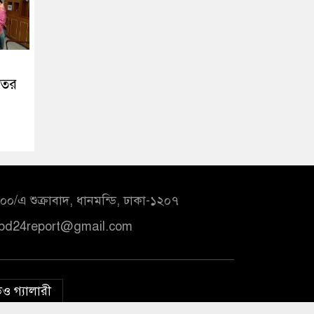
তের
০/এ শুক্রাবাদ, ধানমন্ডি, ঢাকা-১২০৭
bd24report@gmail.com
ও গ্যালারী