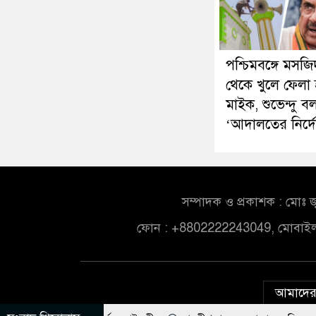
পশ্চিমবঙ্গে মসজি
থেকে খুলে ফেলা হ
মাইক, শুভেন্দু ব
‘আদালতের নির্দ
সম্পাদক ও প্রকাশক : মোঃ জ
ফোন : +8802222243049, মোবাই
আমাদের 