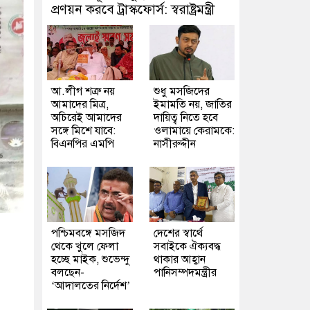
প্রণয়ন করবে ট্রাস্কফোর্স: স্বরাষ্ট্রমন্ত্রী
আ.লীগ শত্রু নয়
শুধু মসজিদের
আমাদের মিত্র,
ইমামতি নয়, জাতির
অচিরেই আমাদের
দায়িত্ব নিতে হবে
সঙ্গে মিশে যাবে:
ওলামায়ে কেরামকে:
বিএনপির এমপি
নাসীরুদ্দীন
পশ্চিমবঙ্গে মসজিদ
দেশের স্বার্থে
থেকে খুলে ফেলা
সবাইকে ঐক্যবদ্ধ
হচ্ছে মাইক, শুভেন্দু
থাকার আহ্বান
বলছেন-
পানিসম্পদমন্ত্রীর
‘আদালতের নির্দেশ’