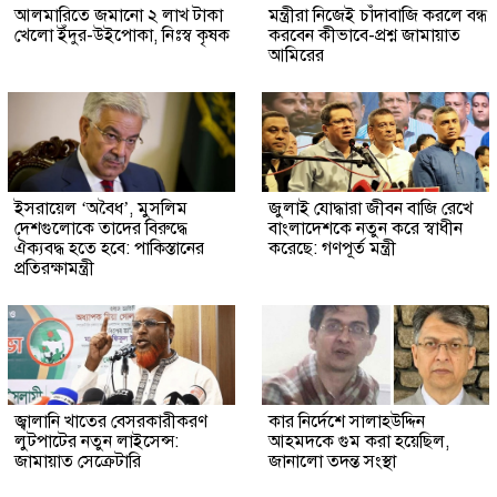
আলমারিতে জমানো ২ লাখ টাকা
মন্ত্রীরা নিজেই চাঁদাবাজি করলে বন্ধ
খেলো ইঁদুর-উইপোকা, নিঃস্ব কৃষক
করবেন কীভাবে-প্রশ্ন জামায়াত
আমিরের
ইসরায়েল ‘অবৈধ’, মুসলিম
জুলাই যোদ্ধারা জীবন বাজি রেখে
দেশগুলোকে তাদের বিরুদ্ধে
বাংলাদেশকে নতুন করে স্বাধীন
ঐক্যবদ্ধ হতে হবে: পাকিস্তানের
করেছে: গণপূর্ত মন্ত্রী
প্রতিরক্ষামন্ত্রী
জ্বালানি খাতের বেসরকারীকরণ
কার নির্দেশে সালাহউদ্দিন
লুটপাটের নতুন লাইসেন্স:
আহমদকে গুম করা হয়েছিল,
জামায়াত সেক্রেটারি
জানালো তদন্ত সংস্থা