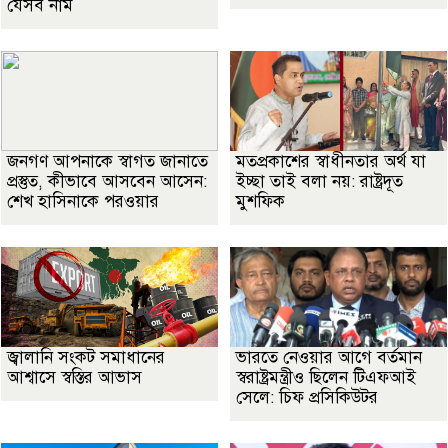
যেসব নাম
জনগণ আপনাকে স্বাগত জানাতে
মতপ্রকাশের স্বাধীনতার অর্থ যা
প্রস্তুত, কীভাবে আসবেন আসেন:
ইচ্ছা তাই বলা নয়: রাষ্ট্রদূত
শেখ হাসিনাকে পরওয়ার
মুশফিক
জ্বালানি সংকট সমাধানের
ভারতে নেওয়ার আগে বর্তমান
আশ্বাসে স্বস্তির আভাস
স্বরাষ্ট্রমন্ত্রীও ছিলেন টিএফআই
সেলে: চিফ প্রসিকিউটর