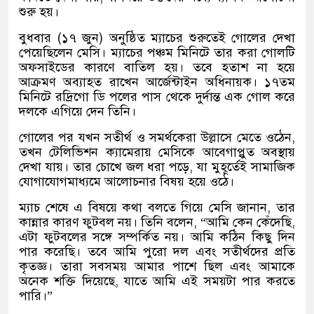
শুরু হয়।
বুধবার (১৭ জুন) অনুষ্ঠিত ম্যাচের শুরুতেই গোলের দেখা
পেয়েছিলেন মেসি। ম্যাচের পঞ্চম মিনিটে তার করা গোলটি
অফসাইডের কারণে বাতিল হয়। তবে হতাশ না হয়ে
আক্রমণ অব্যাহত রাখেন আর্জেন্টাইন অধিনায়ক। ১৭তম
মিনিটে রদ্রিগো ডি পলের পাস থেকে দুর্দান্ত এক গোল করে
দলকে এগিয়ে দেন তিনি।
গোলের পর যখন সতীর্থ ও সমর্থকেরা উল্লাসে মেতে ওঠেন,
তখন টেলিভিশন ক্যামেরায় মেসিকে আবেগাপ্লুত অবস্থায়
দেখা যায়। তার চোখে জল ধরা পড়ে, যা মুহূর্তেই সামাজিক
যোগাযোগমাধ্যমে আলোচনার বিষয় হয়ে ওঠে।
ম্যাচ শেষে এ বিষয়ে কথা বলতে গিয়ে মেসি জানান, তার
কান্নার কারণ ফুটবল নয়। তিনি বলেন, “আমি কেন কেঁদেছি,
এটা ফুটবলের সঙ্গে সম্পর্কিত নয়। আমি কঠিন কিছু দিন
পার করেছি। তবে আমি পুরো দল এবং সতীর্থদের প্রতি
কৃতজ্ঞ। তারা সবসময় আমার পাশে ছিল এবং আমাকে
অনেক শক্তি দিয়েছে, যাতে আমি এই সময়টা পার করতে
পারি।”