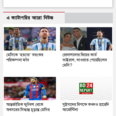
এ ক্যাটাগরির আরো নিউজ
মেসিকে ‘হত্যার’ ভয়ংকর
রোনালদোর বিয়ের কার্ড
পরিকল্পনা ফাঁস
ভাইরাল, দাওয়াত পেয়েছিলেন
মেসি?
আন্তর্জাতিক ফুটবল থেকে
সুইসদের বিপক্ষে কখনও হারেনি
অবসরের সিদ্ধান্ত চূড়ান্ত মেসির
আর্জেন্টিনা