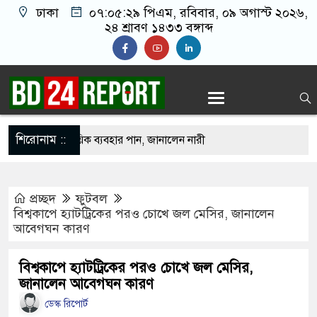
ঢাকা
০৭:০৫:৩০ পিএম
, রবিবার, ০৯ অগাস্ট ২০২৬,
২৪ শ্রাবণ ১৪৩৩ বঙ্গাব্দ
শিরোনাম ::
ভারেজে অমায়িক ব্যবহার পান, জানালেন নারী
প্রচ্ছদ
ফুটবল
াতলামি, বিএনপি নেতা গ্রেপ্তার
বিশ্বকাপে হ্যাটট্রিকের পরও চোখে জল মেসির, জানালেন
আবেগঘন কারণ
ওপর মার শুরু হয়েছে কেবল, আসল মার তো শুরুই
বিশ্বকাপে হ্যাটট্রিকের পরও চোখে জল মেসির,
জানালেন আবেগঘন কারণ
ানো ২ লাখ টাকা খেলো ইঁদুর-উইপোকা, নিঃস্ব কৃষক
ডেস্ক রিপোর্ট