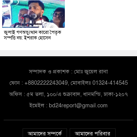
জুলাই গণঅভ্যুত্থান কারো পৈতৃক
সম্পত্তি নয়: ইশরাক হোসেন
সম্পাদক ও প্রকাশক : মোঃ জুয়েল রানা
ফোন : +8802222243049, মোবাইলঃ 01324-414545
অফিস : ৫ম তলা, ১০০/এ শুক্রাবাদ, ধানমন্ডি, ঢাকা-১২০৭
ইমেইল :
bd24report@gmail.com
আমাদের সম্পর্কে
আমাদের পরিবার