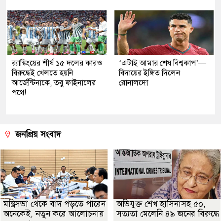
র‌্যাঙ্কিংয়ের শীর্ষ ১৫ দলের কারও
‘এটাই আমার শেষ বিশ্বকাপ’—
বিরুদ্ধেই খেলতে হয়নি
বিদায়ের ইঙ্গিত দিলেন
আর্জেন্টিনাকে, তবু ফাইনালের
রোনালদো
পথে!
জনপ্রিয় সংবাদ
মন্ত্রিসভা থেকে বাদ পড়তে পারেন
অভিযুক্ত শেখ হাসিনাসহ ৫০,
অনেকেই, নতুন করে আলোচনায়
সত্যতা মেলেনি ৪৯ জনের বিরুদ্ধে