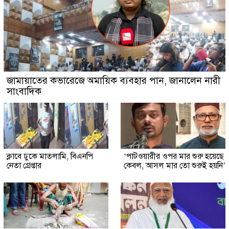
জামায়াতের কভারেজে অমায়িক ব্যবহার পান, জানালেন নারী
সাংবাদিক
ক্লাবে ঢুকে মাতলামি, বিএনপি
‘পাটওয়ারীর ওপর মার শুরু হয়েছে
নেতা গ্রেপ্তার
কেবল, আসল মার তো শুরুই হয়নি’