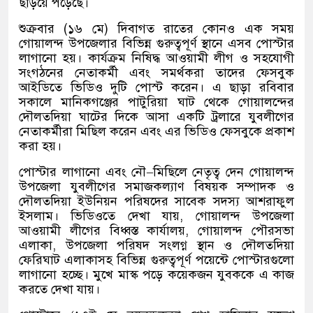
ছড়িয়ে পড়েছে।
শুক্রবার
(
১৬ মে
)
দিবাগত রাতের কোনও এক সময়
গোয়ালন্দ উপজেলার বিভিন্ন গুরুত্বপূর্ণ স্থানে এসব পোস্টার
লাগানো হয়। কার্যক্রম নিষিদ্ধ আওয়ামী লীগ ও সহযোগী
সংগঠনের নেতাকর্মী এবং সমর্থকরা তাদের ফেসবুক
আইডিতে ভিডিও দুটি পোস্ট করেন। এ ছাড়া রবিবার
সকালে মানিকগঞ্জের পাটুরিয়া ঘাট থেকে গোয়ালন্দের
দৌলতদিয়া ঘাটের দিকে আসা একটি ট্রলারে যুবলীগের
নেতাকর্মীরা মিছিল করেন এবং এর ভিডিও ফেসবুকে প্রকাশ
করা হয়।
পোস্টার লাগানো এবং নৌ
–
মিছিলে নেতৃত্ব দেন গোয়ালন্দ
উপজেলা যুবলীগের সমাজকল্যাণ বিষয়ক সম্পাদক ও
দৌলতদিয়া ইউনিয়ন পরিষদের সাবেক সদস্য আশরাফুল
ইসলাম। ভিডিওতে দেখা যায়
,
গোয়ালন্দ উপজেলা
আওয়ামী লীগের বিধ্বস্ত কার্যালয়
,
গোয়ালন্দ পৌরসভা
এলাকা
,
উপজেলা পরিষদ সংলগ্ন স্থান ও দৌলতদিয়া
ফেরিঘাট এলাকাসহ বিভিন্ন গুরুত্বপূর্ণ পয়েন্টে পোস্টারগুলো
লাগানো হচ্ছে। মুখে মাস্ক পড়ে কয়েকজন যুবককে এ কাজ
করতে দেখা যায়।