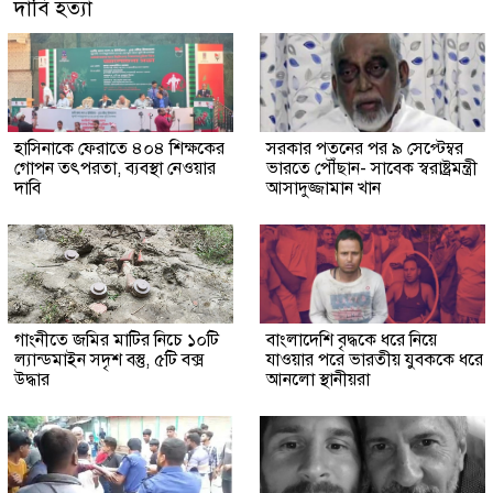
দাবি হত্যা
হাসিনাকে ফেরাতে ৪০৪ শিক্ষকের
সরকার পতনের পর ৯ সেপ্টেম্বর
গোপন তৎপরতা, ব্যবস্থা নেওয়ার
ভারতে পৌঁছান- সাবেক স্বরাষ্ট্রমন্ত্রী
দাবি
আসাদুজ্জামান খান
গাংনীতে জমির মাটির নিচে ১০টি
বাংলাদেশি বৃদ্ধকে ধরে নিয়ে
ল্যান্ডমাইন সদৃশ বস্তু, ৫টি বক্স
যাওয়ার পরে ভারতীয় যুবককে ধরে
উদ্ধার
আনলো স্থানীয়রা