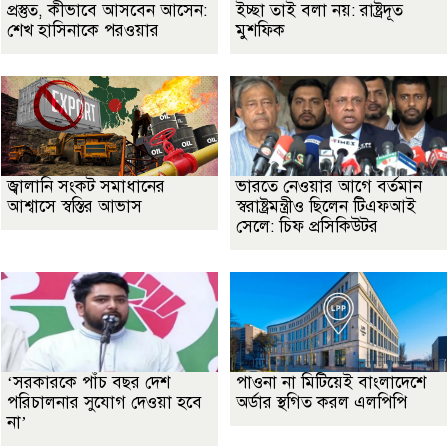
প্রস্তুত, কীভাবে আসবেন আসেন:
ইচ্ছা তাই বলা নয়: রাষ্ট্রদূত
শেখ হাসিনাকে পরওয়ার
মুশফিক
জ্বালানি সংকট সমাধানের
ভারতে নেওয়ার আগে বর্তমান
আশ্বাসে স্বস্তির আভাস
স্বরাষ্ট্রমন্ত্রীও ছিলেন টিএফআই
সেলে: চিফ প্রসিকিউটর
‘সরকারকে পাঁচ বছর দেশ
পাওনা না মিটিয়েই বাংলাদেশে
পরিচালনার সুযোগ দেওয়া হবে
অর্ডার স্থগিত করল এলপিপি
না’