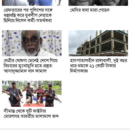
গ্রেফতারের পর পুলিশের সঙ্গে
মেসির বাবা মারা গেছেন
ধস্তাধস্তি করে যুবলীগ নেতাকে
ছিনিয়ে নিলেন কর্মী-সমর্থকরা
নেত্রীর ঘোষণা মেনেই দেশে গিয়ে
হাসপাতালহীন রাঙ্গাবালী, দুই বছর
বিচারের মুখোমুখি হতে প্রস্তুত:
ধরে থমকে ২১ কোটি টাকার
আসাদুজ্জামান খান কামাল
নির্মাণকাজ
সীমান্ত থেকে দুটি ফাইটার
মোরগসহ ভারতীয় মালামাল জব্দ