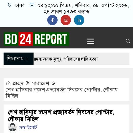
ঢাকা
০৪:১২:০১ পিএম
, শনিবার, ০৮ অগাস্ট ২০২৬,
২৪ শ্রাবণ ১৪৩৩ বঙ্গাব্দ
শিরোনাম ::
শি শিক্ষার্থীর রহস্যজনক মৃত্যু, পরিবারের দাবি হত্যা
াতে ৪০৪ শিক্ষকের গোপন তৎপরতা, ব্যবস্থা নেওয়ার
প্রচ্ছদ
সারাদেশ
শেখ হাসিনার স্বদেশ প্রত্যাবর্তন দিবসের পোস্টার, নৌকায়
মিছিল
 ৯ সেপ্টেম্বর ভারতে পৌঁছান- সাবেক স্বরাষ্ট্রমন্ত্রী
ান
শেখ হাসিনার স্বদেশ প্রত্যাবর্তন দিবসের পোস্টার,
নৌকায় মিছিল
মাটির নিচে ১০টি ল্যান্ডমাইন সদৃশ বস্তু, ৫টি বক্স
ডেস্ক রিপোর্ট