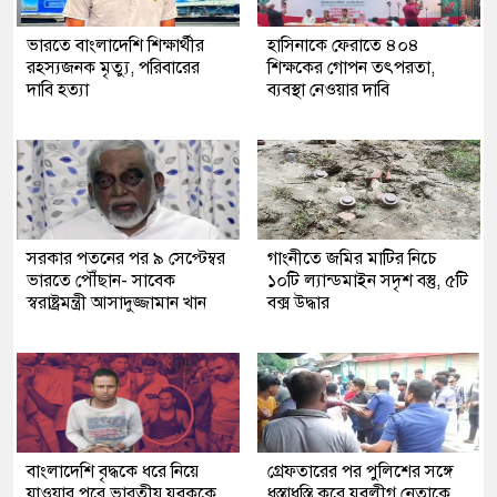
ভারতে বাংলাদেশি শিক্ষার্থীর
হাসিনাকে ফেরাতে ৪০৪
রহস্যজনক মৃত্যু, পরিবারের
শিক্ষকের গোপন তৎপরতা,
দাবি হত্যা
ব্যবস্থা নেওয়ার দাবি
সরকার পতনের পর ৯ সেপ্টেম্বর
গাংনীতে জমির মাটির নিচে
ভারতে পৌঁছান- সাবেক
১০টি ল্যান্ডমাইন সদৃশ বস্তু, ৫টি
স্বরাষ্ট্রমন্ত্রী আসাদুজ্জামান খান
বক্স উদ্ধার
বাংলাদেশি বৃদ্ধকে ধরে নিয়ে
গ্রেফতারের পর পুলিশের সঙ্গে
যাওয়ার পরে ভারতীয় যুবককে
ধস্তাধস্তি করে যুবলীগ নেতাকে