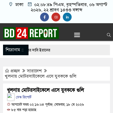
ঢাকা
০২:০৮:৫০ পিএম
, বৃহস্পতিবার, ০৬ অগাস্ট
২০২৬, ২২ শ্রাবণ ১৪৩৩ বঙ্গাব্দ
শিরোনাম ::
ুপ্তচর গ্রেপ্তারের দাবি ইরানের
ানকে ২৪ ঘণ্টার মধ্যে আত্মসমর্পণের নির্দেশ
প্রচ্ছদ
সারাদেশ
দ সম্মেলন ডেকেছে এনসিপি
খুলনায় মোটরসাইকেলে এসে যুবককে গুলি
ি ছেড়ে নতুন ঠিকানায় যাচ্ছেন বাংলাদেশের হামজা
খুলনায় মোটরসাইকেলে এসে যুবককে গুলি
ডেস্ক রিপোর্ট
 আখতারুজ্জামান কারাগারে
আপডেট সময় ০২:১৬:০৪ পূর্বাহ্ন, সোমবার, ১৮ মে ২০২৬
৮৫ বার পড়া হয়েছে