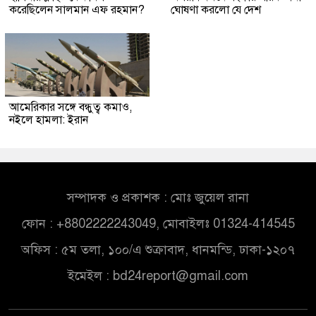
করেছিলেন সালমান এফ রহমান?
ঘোষণা করলো যে দেশ
আমেরিকার সঙ্গে বন্ধুত্ব কমাও,
নইলে হামলা: ইরান
সম্পাদক ও প্রকাশক : মোঃ জুয়েল রানা
ফোন : +8802222243049, মোবাইলঃ 01324-414545
অফিস : ৫ম তলা, ১০০/এ শুক্রাবাদ, ধানমন্ডি, ঢাকা-১২০৭
ইমেইল :
bd24report@gmail.com