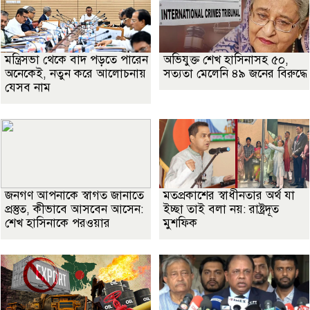
মন্ত্রিসভা থেকে বাদ পড়তে পারেন
অভিযুক্ত শেখ হাসিনাসহ ৫০,
অনেকেই, নতুন করে আলোচনায়
সত্যতা মেলেনি ৪৯ জনের বিরুদ্ধে
যেসব নাম
জনগণ আপনাকে স্বাগত জানাতে
মতপ্রকাশের স্বাধীনতার অর্থ যা
প্রস্তুত, কীভাবে আসবেন আসেন:
ইচ্ছা তাই বলা নয়: রাষ্ট্রদূত
শেখ হাসিনাকে পরওয়ার
মুশফিক