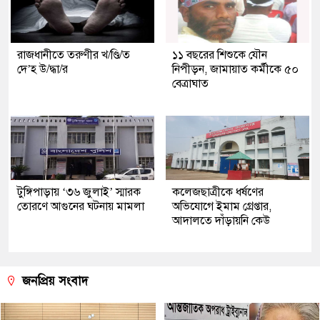
রাজধানীতে তরুণীর খ/ণ্ডি/ত
১১ বছরের শিশুকে যৌন
দে’হ উ/দ্ধা/র
নিপীড়ন, জামায়াত কর্মীকে ৫০
বেত্রাঘাত
টুঙ্গিপাড়ায় ‘৩৬ জুলাই’ স্মারক
কলেজছাত্রীকে ধর্ষণের
তোরণে আগুনের ঘটনায় মামলা
অভিযোগে ইমাম গ্রেপ্তার,
আদালতে দাঁড়ায়নি কেউ
জনপ্রিয় সংবাদ