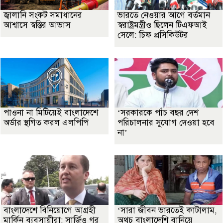
জ্বালানি সংকট সমাধানের
ভারতে নেওয়ার আগে বর্তমান
আশ্বাসে স্বস্তির আভাস
স্বরাষ্ট্রমন্ত্রীও ছিলেন টিএফআই
সেলে: চিফ প্রসিকিউটর
পাওনা না মিটিয়েই বাংলাদেশে
‘সরকারকে পাঁচ বছর দেশ
অর্ডার স্থগিত করল এলপিপি
পরিচালনার সুযোগ দেওয়া হবে
না’
বাংলাদেশে বিনিয়োগে আগ্রহী
‘সারা জীবন ভারতেই কাটালাম,
মার্কিন ব্যবসায়ীরা: সার্জিও গর
অথচ বাংলাদেশি বানিয়ে