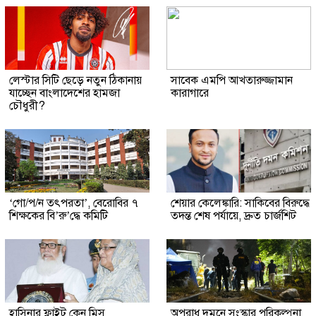
লেস্টার সিটি ছেড়ে নতুন ঠিকানায়
সাবেক এমপি আখতারুজ্জামান
যাচ্ছেন বাংলাদেশের হামজা
কারাগারে
চৌধুরী?
‘গো/প/ন তৎপরতা’, বেরোবির ৭
শেয়ার কেলেঙ্কারি: সাকিবের বিরুদ্ধে
শিক্ষকের বি’রু’দ্ধে কমিটি
তদন্ত শেষ পর্যায়ে, দ্রুত চার্জশিট
হাসিনার ফ্লাইট কেন মিস
অপরাধ দমনে সংস্কার পরিকল্পনা