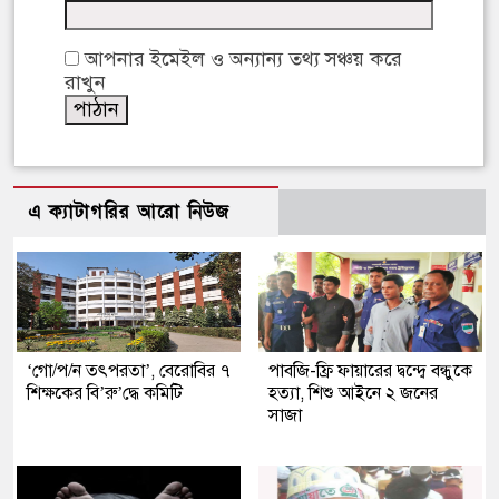
আপনার ইমেইল ও অন্যান্য তথ্য সঞ্চয় করে
রাখুন
এ ক্যাটাগরির আরো নিউজ
‘গো/প/ন তৎপরতা’, বেরোবির ৭
পাবজি-ফ্রি ফায়ারের দ্বন্দ্বে বন্ধুকে
শিক্ষকের বি’রু’দ্ধে কমিটি
হত্যা, শিশু আইনে ২ জনের
সাজা