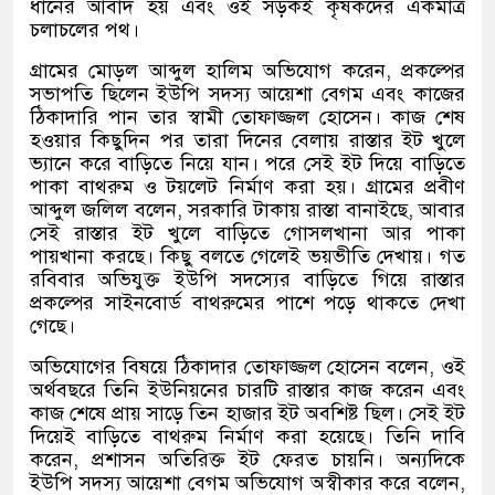
ধানের আবাদ হয় এবং ওই সড়কই কৃষকদের একমাত্র
চলাচলের পথ।
গ্রামের মোড়ল আব্দুল হালিম অভিযোগ করেন
,
প্রকল্পের
সভাপতি ছিলেন ইউপি সদস্য আয়েশা বেগম এবং কাজের
ঠিকাদারি পান তার স্বামী তোফাজ্জল হোসেন। কাজ শেষ
হওয়ার কিছুদিন পর তারা দিনের বেলায় রাস্তার ইট খুলে
ভ্যানে করে বাড়িতে নিয়ে যান। পরে সেই ইট দিয়ে বাড়িতে
পাকা বাথরুম ও টয়লেট নির্মাণ করা হয়। গ্রামের প্রবীণ
আব্দুল জলিল বলেন
,
সরকারি টাকায় রাস্তা বানাইছে
,
আবার
সেই রাস্তার ইট খুলে বাড়িতে গোসলখানা আর পাকা
পায়খানা করছে। কিছু বলতে গেলেই ভয়ভীতি দেখায়। গত
রবিবার অভিযুক্ত ইউপি সদস্যের বাড়িতে গিয়ে রাস্তার
প্রকল্পের সাইনবোর্ড বাথরুমের পাশে পড়ে থাকতে দেখা
গেছে।
অভিযোগের বিষয়ে ঠিকাদার তোফাজ্জল হোসেন বলেন
,
ওই
অর্থবছরে তিনি ইউনিয়নের চারটি রাস্তার কাজ করেন এবং
কাজ শেষে প্রায় সাড়ে তিন হাজার ইট অবশিষ্ট ছিল। সেই ইট
দিয়েই বাড়িতে বাথরুম নির্মাণ করা হয়েছে। তিনি দাবি
করেন
,
প্রশাসন অতিরিক্ত ইট ফেরত চায়নি। অন্যদিকে
ইউপি সদস্য আয়েশা বেগম অভিযোগ অস্বীকার করে বলেন
,