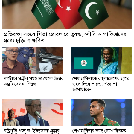
প্রতিরক্ষা সহযোগিতা জোরদারে তুরস্ক, সৌদি ও পাকিস্তানের
মধ্যে চুক্তি স্বাক্ষরিত
নাটোরে মন্ত্রীর পথসভা থেকে উদ্ধার
শেখ হাসিনাকে বাংলাদেশের হাতে
অস্ত্রটি খেলনা পিস্তল
তুলে দিবে ভারত, প্রত্যাশা
জামায়াতের
রাষ্ট্রপতি পদে ড. ইউনূসকে প্রস্তাব
শেখ হাসিনার সঙ্গে দেশে ফিরতে