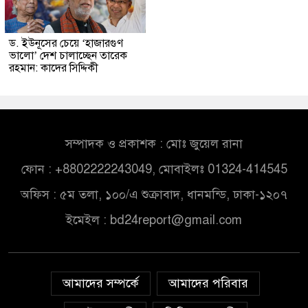
ড. ইউনূসের চেয়ে ‘হাজারগুণ
ভালো’ দেশ চালাচ্ছেন তারেক
রহমান: কাদের সিদ্দিকী
সম্পাদক ও প্রকাশক : মোঃ জুয়েল রানা
ফোন : +8802222243049, মোবাইলঃ 01324-414545
অফিস : ৫ম তলা, ১০০/এ শুক্রাবাদ, ধানমন্ডি, ঢাকা-১২০৭
ইমেইল :
bd24report@gmail.com
আমাদের সম্পর্কে
আমাদের পরিবার