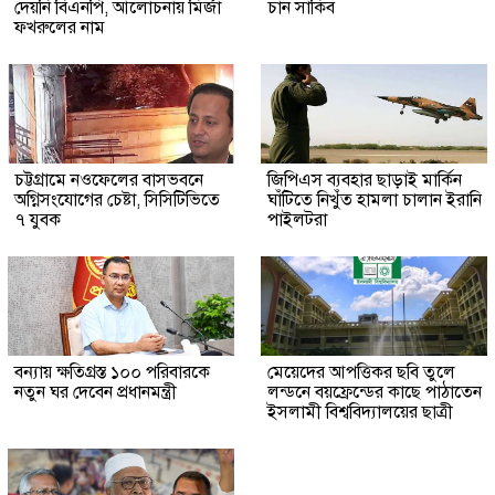
দেয়নি বিএনপি, আলোচনায় মির্জা
চান সাকিব
ফখরুলের নাম
চট্টগ্রামে নওফেলের বাসভবনে
জিপিএস ব্যবহার ছাড়াই মার্কিন
অগ্নিসংযোগের চেষ্টা, সিসিটিভিতে
ঘাঁটিতে নিখুঁত হামলা চালান ইরানি
৭ যুবক
পাইলটরা
বন্যায় ক্ষতিগ্রস্ত ১০০ পরিবারকে
মেয়েদের আপত্তিকর ছবি তুলে
নতুন ঘর দেবেন প্রধানমন্ত্রী
লন্ডনে বয়ফ্রেন্ডের কাছে পাঠাতেন
ইসলামী বিশ্ববিদ্যালয়ের ছাত্রী