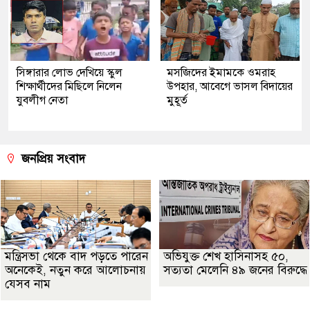
সিঙ্গারার লোভ দেখিয়ে স্কুল
মসজিদের ইমামকে ওমরাহ
শিক্ষার্থীদের মিছিলে নিলেন
উপহার, আবেগে ভাসল বিদায়ের
যুবলীগ নেতা
মুহূর্ত
জনপ্রিয় সংবাদ
মন্ত্রিসভা থেকে বাদ পড়তে পারেন
অভিযুক্ত শেখ হাসিনাসহ ৫০,
অনেকেই, নতুন করে আলোচনায়
সত্যতা মেলেনি ৪৯ জনের বিরুদ্ধে
যেসব নাম