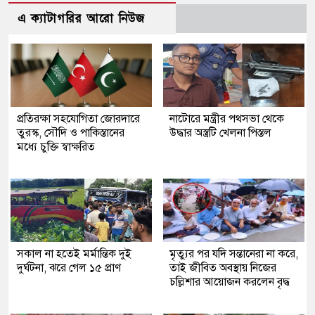
এ ক্যাটাগরির আরো নিউজ
প্রতিরক্ষা সহযোগিতা জোরদারে
নাটোরে মন্ত্রীর পথসভা থেকে
তুরস্ক, সৌদি ও পাকিস্তানের
উদ্ধার অস্ত্রটি খেলনা পিস্তল
মধ্যে চুক্তি স্বাক্ষরিত
সকাল না হতেই মর্মান্তিক দুই
মৃত্যুর পর যদি সন্তানেরা না করে,
দুর্ঘটনা, ঝরে গেল ১৫ প্রাণ
তাই জীবিত অবস্থায় নিজের
চল্লিশার আয়োজন করলেন বৃদ্ধ