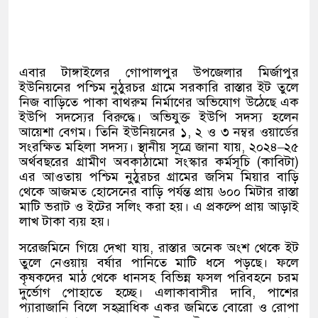
এবার টাঙ্গাইলের গোপালপুর উপজেলার মির্জাপুর
ইউনিয়নের পশ্চিম নুঠুরচর গ্রামে সরকারি রাস্তার ইট তুলে
নিজ বাড়িতে পাকা বাথরুম নির্মাণের অভিযোগ উঠেছে এক
ইউপি সদস্যের বিরুদ্ধে। অভিযুক্ত ইউপি সদস্য হলেন
আয়েশা বেগম। তিনি ইউনিয়নের ১
,
২ ও ৩ নম্বর ওয়ার্ডের
সংরক্ষিত মহিলা সদস্য। স্থানীয় সূত্রে জানা যায়
,
২০২৪
–
২৫
অর্থবছরের গ্রামীণ অবকাঠামো সংস্কার কর্মসূচি
(
কাবিটা
)
এর আওতায় পশ্চিম নুঠুরচর গ্রামের জসিম মিয়ার বাড়ি
থেকে আজমত হোসেনের বাড়ি পর্যন্ত প্রায় ৬০০ মিটার রাস্তা
মাটি ভরাট ও ইটের সলিং করা হয়। এ প্রকল্পে প্রায় আড়াই
লাখ টাকা ব্যয় হয়।
সরেজমিনে গিয়ে দেখা যায়
,
রাস্তার অনেক অংশ থেকে ইট
তুলে নেওয়ায় বর্ষার পানিতে মাটি ধসে পড়ছে। ফলে
কৃষকদের মাঠ থেকে ধানসহ বিভিন্ন ফসল পরিবহনে চরম
দুর্ভোগ পোহাতে হচ্ছে। এলাকাবাসীর দাবি
,
পাশের
প্যারাজানি বিলে সহস্রাধিক একর জমিতে বোরো ও রোপা