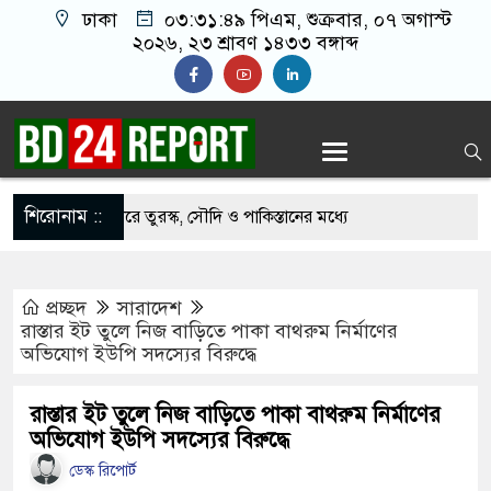
ঢাকা
০৩:৩১:৫০ পিএম
, শুক্রবার, ০৭ অগাস্ট
২০২৬, ২৩ শ্রাবণ ১৪৩৩ বঙ্গাব্দ
শিরোনাম ::
হযোগিতা জোরদারে তুরস্ক, সৌদি ও পাকিস্তানের মধ্যে
প্রচ্ছদ
সারাদেশ
ীর পথসভা থেকে উদ্ধার অস্ত্রটি খেলনা পিস্তল
রাস্তার ইট তুলে নিজ বাড়িতে পাকা বাথরুম নির্মাণের
অভিযোগ ইউপি সদস্যের বিরুদ্ধে
ে বাংলাদেশের হাতে তুলে দিবে ভারত, প্রত্যাশা
রাস্তার ইট তুলে নিজ বাড়িতে পাকা বাথরুম নির্মাণের
অভিযোগ ইউপি সদস্যের বিরুদ্ধে
দে ড. ইউনূসকে প্রস্তাব দেয়নি বিএনপি, আলোচনায় মির্জা
ডেস্ক রিপোর্ট