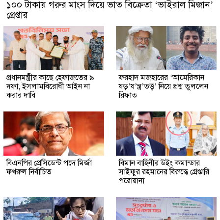
১০০ টাকায় গরুর মাংস দিয়ে ভাত বিক্রেতা ‘ভাইরাল মিজান’
গ্রেপ্তার
প্রধানমন্ত্রীর কাছে হেফাজতের ৯
ফরহাদ মজহারের ‘আমেরিকান
দফা, ইসলামবিরোধী আইন না
ষড়’য’ন্ত্র’তত্ত্ব’ নিয়ে প্রশ্ন তুললেন
করার দাবি
রিফাত
বিএনপির প্রেসিডেন্ট পদে মির্জা
বিমান বাহিনীর উইং কমান্ডার
ফখরুল নির্বাচিত
সাইফুর রহমানের বিরুদ্ধে গ্রেপ্তারি
পরোয়ানা