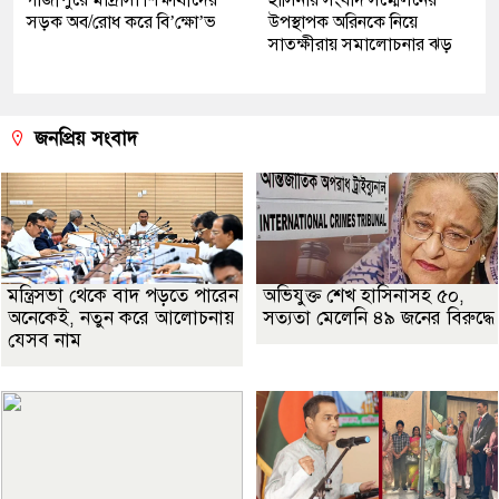
গাজীপুরে মাদ্রাসা শিক্ষার্থীদের
হাসিনার সংবাদ সম্মেলনের
সড়ক অব/রোধ করে বি’ক্ষো’ভ
উপস্থাপক অরিনকে নিয়ে
সাতক্ষীরায় সমালোচনার ঝড়
জনপ্রিয় সংবাদ
মন্ত্রিসভা থেকে বাদ পড়তে পারেন
অভিযুক্ত শেখ হাসিনাসহ ৫০,
অনেকেই, নতুন করে আলোচনায়
সত্যতা মেলেনি ৪৯ জনের বিরুদ্ধে
যেসব নাম