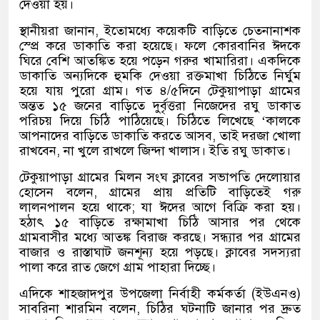
দেওয়া হয়।
স্থানীয়রা জানান
,
ইতোমধ্যে কয়েকটি বাড়িতে চেতনানাশক
স্প্রে করে ডাকাতি করা হয়েছে। ফলে কোরবানির ঈদকে
ঘিরে বেশি আতঙ্কিত হয়ে পড়েন গরুর খামারিরা। একদিকে
ডাকাতি অন্যদিকে হুমকি দেওয়া রক্তমাখা চিঠিতে নির্ঘুম
হয়ে যায় পুরো গ্রাম। গত ৪
/
৫দিনে টেকুয়াপাড়া গ্রামের
অন্তত ১৫ জনের বাড়িতে দুর্বৃত্তরা নিজেদের রঘু ডাকাত
পরিচয় দিয়ে চিঠি পাঠিয়েছে। চিঠিতে লিখেছে
‘
কালকে
আপনাদের বাড়িতে ডাকাতি করতে আসব
,
তাই দরজা খোলা
রাখবেন
,
না খুলে রাখলে জিন্দা খালাস। ইতি রঘু ডাকাত।
টেকুয়াপাড়া গ্রামের মিলন সংঘ ক্লাবের সভাপতি দেলোয়ার
হোসেন বলেন
,
গ্রামের প্রায় প্রতিটি বাড়িতেই গরু
লালনপালন হয়ে থাকে
;
যা ঈদের আগে বিক্রি করা হয়।
হঠাৎ ১৫ বাড়িতে রক্ষামাখা চিঠি আসার পর থেকে
গ্রামবাসীর মধ্যে আতঙ্ক বিরাজ করছে। সন্ধ্যার পর গ্রামের
বাজার ও রাস্তাঘাট জনশূন্য হয়ে পড়ছে। ক্লাবের সদস্যরা
পালা করে রাত জেগে গ্রাম পাহারা দিচ্ছে।
এদিকে শাহজাদপুর উপজেলা নির্বাহী কর্মকর্তা
(
ইউএনও
)
সাবরিনা শারমিন বলেন
,
চিঠির ঘটনাটি জানার পর দ্রুত