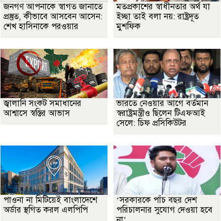
জনগণ আপনাকে স্বাগত জানাতে
মতপ্রকাশের স্বাধীনতার অর্থ যা
প্রস্তুত, কীভাবে আসবেন আসেন:
ইচ্ছা তাই বলা নয়: রাষ্ট্রদূত
শেখ হাসিনাকে পরওয়ার
মুশফিক
জ্বালানি সংকট সমাধানের
ভারতে নেওয়ার আগে বর্তমান
আশ্বাসে স্বস্তির আভাস
স্বরাষ্ট্রমন্ত্রীও ছিলেন টিএফআই
সেলে: চিফ প্রসিকিউটর
পাওনা না মিটিয়েই বাংলাদেশে
‘সরকারকে পাঁচ বছর দেশ
অর্ডার স্থগিত করল এলপিপি
পরিচালনার সুযোগ দেওয়া হবে
না’