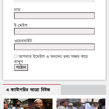
নাম :
ই-মেইল :
ওয়েবসাইট :
আপনার ইমেইল ও অন্যান্য তথ্য সঞ্চয় করে
রাখুন
এ ক্যাটাগরির আরো নিউজ