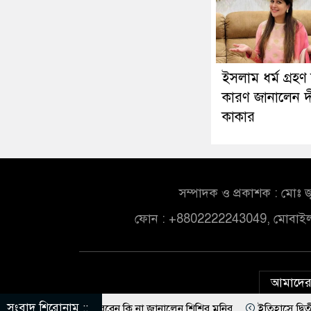
ইসলাম ধর্ম গ্রহণ
কারণ জানালেন দ
কাকার
সম্পাদক ও প্রকাশক : মোঃ জ
ফোন : +8802222243049, মোবাই
আমাদের 
সংবাদ শিরোনাম ::
ে ভোট দিতে পারবেন কি না জানালেন শিশির মনির
ইতিহাসে দ্বিতীয়বারের মতো 