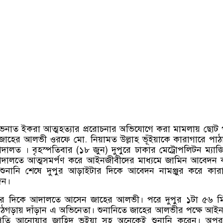
 ইভনাত ইকরা আত্মহত্যার প্ররোচনার অভিযোগে করা মামলায় ছোট প
া জাহের আলভী ওরফে মো
.
নিয়ামত উল্লাহ ভূঁইয়াকে কারাগারে পা
 আদালত
।
বৃহস্পতিবার
(
১৮ জুন
)
দুপুরে ঢাকার মেট্রোপলিটন ম্যাজিস
আদালতে আত্মসমর্পণ করে আইনজীবীদের মাধ্যমে জামিন আবেদন
নানি শেষে দুপুর আড়াইটার দিকে আবেদন নামঞ্জুর করে কারা
েন।
়টার দিকে আদালতে আসেন জাহের আলভী। পরে দুপুর ১টা ৫৬ মি
কাঠগড়ায় দাঁড়ান এ অভিনেতা। শুনানিতে জাহের আলভীর পক্ষে আই
পতি আনোয়ার জাহিদ ভূইয়া সহ অনেকেই শুনানি করেন। অপর