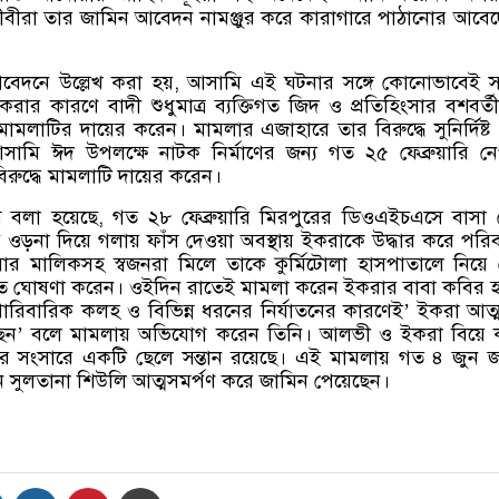
ীবীরা তার জামিন আবেদন নামঞ্জুর করে কারাগারে পাঠানোর আবে
েদনে উল্লেখ করা হয়
,
আসামি এই ঘটনার সঙ্গে কোনোভাবেই সম্
ে করার কারণে বাদী শুধুমাত্র ব্যক্তিগত জিদ ও প্রতিহিংসার বশবর্তী
ামলাটির দায়ের করেন। মামলার এজাহারে তার বিরুদ্ধে সুনির্দিষ্
মি ঈদ উপলক্ষে নাটক নির্মাণের জন্য গত ২৫ ফেব্রুয়ারি ন
িরুদ্ধে মামলাটি দায়ের করেন।
 বলা হয়েছে
,
গত ২৮ ফেব্রুয়ারি মিরপুরের ডিওএইচএসে বাসা
গে ওড়না দিয়ে গলায় ফাঁস দেওয়া অবস্থায় ইকরাকে উদ্ধার করে পরি
ার মালিকসহ স্বজনরা মিলে তাকে কুর্মিটোলা হাসপাতালে নিয়ে
ত ঘোষণা করেন। ওইদিন রাতেই মামলা করেন ইকরার বাবা কবির হ
ারিবারিক কলহ ও বিভিন্ন ধরনের নির্যাতনের কারণেই
’
ইকরা আত্ম
ছেন
’
বলে মামলায় অভিযোগ করেন তিনি। আলভী ও ইকরা বিয়ে 
র সংসারে একটি ছেলে সন্তান রয়েছে। এই মামলায় গত ৪ জুন 
সুলতানা শিউলি আত্মসমর্পণ করে জামিন পেয়েছেন।