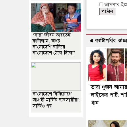
আপনার ইমেইল
‘সারা জীবন ভারতেই
এ ক্যাটাগরির আর
কাটালাম, অথচ
বাংলাদেশি বানিয়ে
বাংলাদেশে ঠেলে দিলো’
তারা দুজন আমা
বাংলাদেশে বিনিয়োগে
লাইফের পার্ট: শ
আগ্রহী মার্কিন ব্যবসায়ীরা:
খান
সার্জিও গর