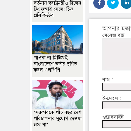
বর্তমান স্বরাষ্ট্রমন্ত্রীও ছিলেন
টিএফআই সেলে: চিফ
প্রসিকিউটর
আপনার মতা
মেসেজ বক্স
পাওনা না মিটিয়েই
বাংলাদেশে অর্ডার স্থগিত
করল এলপিপি
নাম :
ই-মেইল :
‘সরকারকে পাঁচ বছর দেশ
ওয়েবসাইট :
পরিচালনার সুযোগ দেওয়া
হবে না’