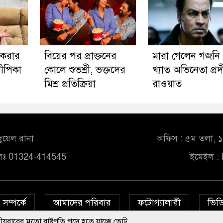
 করার
বিয়ের পর প্রাক্তনের
মারা গেলেন গজনি
ীপিকা
কোলে শুভশ্রী, ভক্তদের
খ্যাত অভিনেতা প্র
মিশ্র প্রতিক্রিয়া
রাওয়াত
ুয়েল রানা
অফিস : ৫ম তলা, ১০
লঃ 01324-414545
ইমেইল :
সম্পর্কে
আমাদের পরিবার
ফটোগ্যালারী
ভিডি
রাষ্ট্রপতি পদে হতে যাচ্ছে ভোট