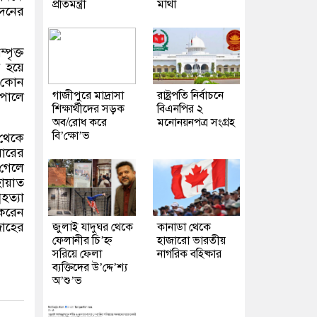
প্রতিমন্ত্রী
মাথা
দেনের
পৃক্ত
 হয়ে
ট কোন
গাজীপুরে মাদ্রাসা
রাষ্ট্রপতি নির্বাচনে
েপালে
শিক্ষার্থীদের সড়ক
বিএনপির ২
অব/রোধ করে
মনোনয়নপত্র সংগ্রহ
বি’ক্ষো’ভ
 থেকে
বারের
 গেলে
ায়াত
হত্যা
করেন
জাহের
জুলাই যাদুঘর থেকে
কানাডা থেকে
ফেলানীর চি’হ্ন
হাজারো ভারতীয়
সরিয়ে ফেলা
নাগরিক বহিষ্কার
ব্যক্তিদের উ’দ্দে’শ্য
অ’শু’ভ