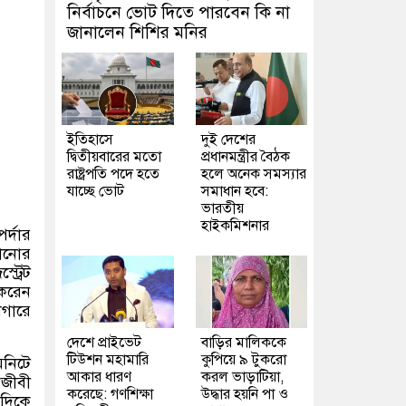
নির্বাচনে ভোট দিতে পারবেন কি না
জানালেন শিশির মনির
ইতিহাসে
দুই দেশের
দ্বিতীয়বারের মতো
প্রধানমন্ত্রীর বৈঠক
রাষ্ট্রপতি পদে হতে
হলে অনেক সমস্যার
যাচ্ছে ভোট
সমাধান হবে:
ভারতীয়
হাইকমিশনার
র্দার
ঠানোর
্ট্রেট
 করেন
গারে
দেশে প্রাইভেট
বাড়ির মালিককে
টিউশন মহামারি
কুপিয়ে ৯ টুকরো
নিটে
আকার ধারণ
করল ভাড়াটিয়া,
নজীবী
করেছে: গণশিক্ষা
উদ্ধার হয়নি পা ও
দিকে