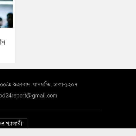
দীপ
০/এ শুক্রাবাদ, ধানমন্ডি, ঢাকা-১২০৭
bd24report@gmail.com
ও গ্যালারী