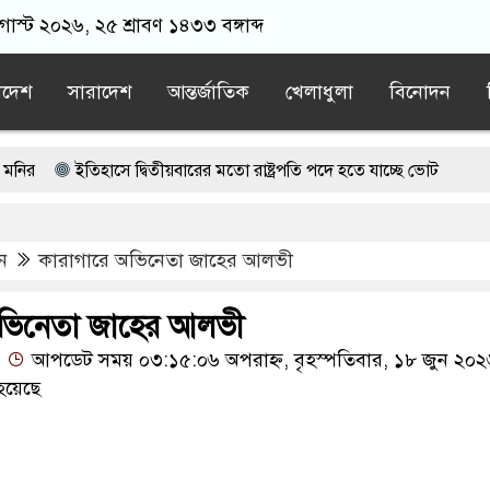
াস্ট ২০২৬, ২৫ শ্রাবণ ১৪৩৩ বঙ্গাব্দ
াদেশ
সারাদেশ
আন্তর্জাতিক
খেলাধুলা
বিনোদন
ইতিহাসে দ্বিতীয়বারের মতো রাষ্ট্রপতি পদে হতে যাচ্ছে ভোট
েশে প্রাইভেট টিউশন মহামারি আকার ধারণ করেছে: গণশিক্ষা প্রতিমন্ত্রী
ন
কারাগারে অভিনেতা জাহের আলভী
্রাসা শিক্ষার্থীদের সড়ক অব/রোধ করে বি’ক্ষো’ভ
য়ে ফেলা ব্যক্তিদের উ’দ্দে’শ্য অ’শু’ভ
কানাডা থেকে হাজারো ভারতীয় নাগ
অভিনেতা জাহের আলভী
আপডেট সময় ০৩:১৫:০৬ অপরাহ্ন, বৃহস্পতিবার, ১৮ জুন ২০২
হয়েছে