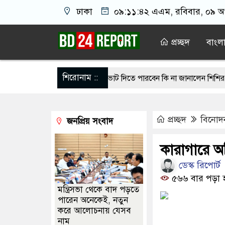
ঢাকা
০৯:১১:৪২ এএম
, রবিবার, ০৯ অগ
প্রচ্ছদ
বাংল
শিরোনাম ::
 নজরুল রাষ্ট্রপতি নির্বাচনে ভোট দিতে পারবেন কি না জানালেন শিশির মনির
ধানমন্ত্রীর বৈঠক হলে অনেক সমস্যার সমাধান হবে: ভারতীয় হাইকমিশনার
দ
প্রচ্ছদ
বিনোদ
জনপ্রিয় সংবাদ
ে কুপিয়ে ৯ টুকরো করল ভাড়াটিয়া, উদ্ধার হয়নি পা ও মাথা
গাজীপুরে মাদ
্বাচনে বিএনপির ২ মনোনয়নপত্র সংগ্রহ
জুলাই যাদুঘর থেকে ফেলানীর চি’হ্ন সরি
কারাগারে 
ডেস্ক রিপোর্ট
কে ধন্যবাদ জানালেন এনসিপি নেতা সারজিস আলম
৫৬৬ বার পড়া 
মন্ত্রিসভা থেকে বাদ পড়তে
পারেন অনেকেই, নতুন
করে আলোচনায় যেসব
নাম