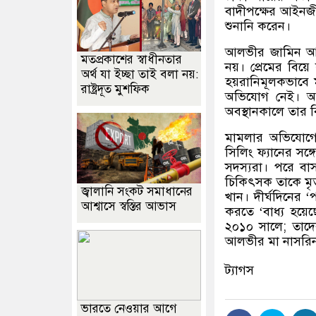
বাদীপক্ষের আইনজ
শুনানি করেন।
আলভীর জামিন আব
মতপ্রকাশের স্বাধীনতার
নয়। প্রেমের বিয়
অর্থ যা ইচ্ছা তাই বলা নয়:
হয়রানিমূলকভাবে ম
রাষ্ট্রদূত মুশফিক
অভিযোগ নেই। আসা
অবস্থানকালে তার ব
মামলার অভিযোগে
সিলিং ফ্যানের সঙ্
সদস্যরা। পরে বাস
চিকিৎসক তাকে মৃ
জ্বালানি সংকট সমাধানের
খান। দীর্ঘদিনের
‘
প
আশ্বাসে স্বস্তির আভাস
করতে
‘
বাধ্য হয়ে
২০১০ সালে
;
তাদে
আলভীর মা নাসরিন 
ট্যাগস
ভারতে নেওয়ার আগে