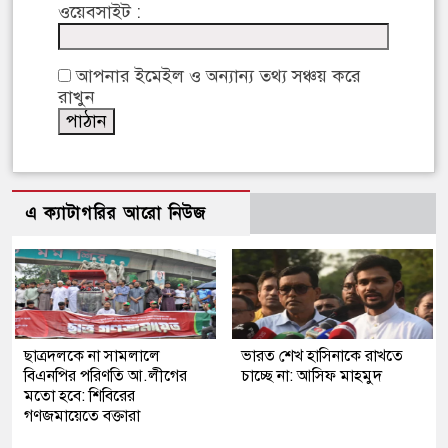
ওয়েবসাইট :
আপনার ইমেইল ও অন্যান্য তথ্য সঞ্চয় করে
রাখুন
এ ক্যাটাগরির আরো নিউজ
ছাত্রদলকে না সামলালে
ভারত শেখ হাসিনাকে রাখতে
বিএনপির পরিণতি আ.লীগের
চাচ্ছে না: আসিফ মাহমুদ
মতো হবে: শিবিরের
গণজমায়েতে বক্তারা