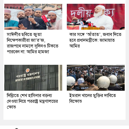
সাঈদীর ছবিতে জুতা
কার সঙ্গে ‘আঁতাত’, জবাব দিতে
নিক্ষেপকারীরা জা’র’জ,
হবে প্রধানমন্ত্রীকে: জামায়াত
রাজপথে নামলে দুদিনও টিকতে
আমির
পারবেন না: আমির হামজা
দিল্লিতে শেখ হাসিনার বক্তব্য
ইমরান খানের মুক্তির দাবিতে
দেওয়া নিয়ে পররাষ্ট্র মন্ত্রণালয়ের
বিক্ষোভ
ক্ষোভ