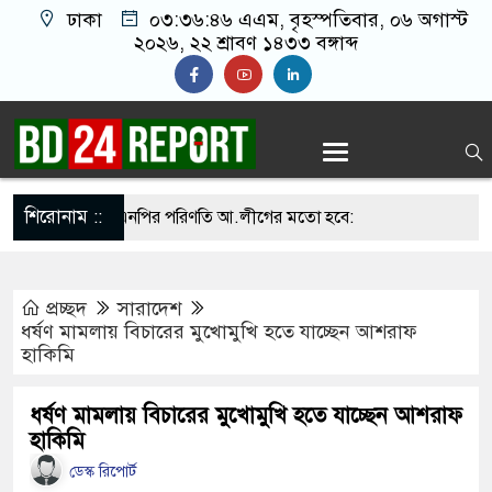
ঢাকা
০৩:৩৬:৪৭ এএম
, বৃহস্পতিবার, ০৬ অগাস্ট
২০২৬, ২২ শ্রাবণ ১৪৩৩ বঙ্গাব্দ
শিরোনাম ::
না সামলালে বিএনপির পরিণতি আ.লীগের মতো হবে:
য়েতে বক্তারা
প্রচ্ছদ
সারাদেশ
াসিনাকে রাখতে চাচ্ছে না: আসিফ মাহমুদ
ধর্ষণ মামলায় বিচারের মুখোমুখি হতে যাচ্ছেন আশরাফ
হাকিমি
তে জুতা নিক্ষেপকারীরা জা’র’জ, রাজপথে নামলে
পারবেন না: আমির হামজা
ধর্ষণ মামলায় বিচারের মুখোমুখি হতে যাচ্ছেন আশরাফ
হাকিমি
আঁতাত’, জবাব দিতে হবে প্রধানমন্ত্রীকে: জামায়াত আমির
ডেস্ক রিপোর্ট