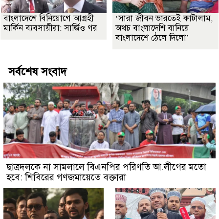
বাংলাদেশে বিনিয়োগে আগ্রহী
‘সারা জীবন ভারতেই কাটালাম,
মার্কিন ব্যবসায়ীরা: সার্জিও গর
অথচ বাংলাদেশি বানিয়ে
বাংলাদেশে ঠেলে দিলো’
সর্বশেষ সংবাদ
ছাত্রদলকে না সামলালে বিএনপির পরিণতি আ.লীগের মতো
হবে: শিবিরের গণজমায়েতে বক্তারা