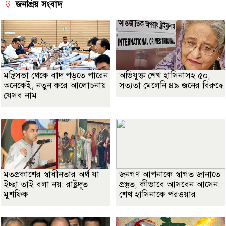
জনপ্রিয় সংবাদ
মন্ত্রিসভা থেকে বাদ পড়তে পারেন
অভিযুক্ত শেখ হাসিনাসহ ৫০,
অনেকেই, নতুন করে আলোচনায়
সত্যতা মেলেনি ৪৯ জনের বিরুদ্ধে
যেসব নাম
মতপ্রকাশের স্বাধীনতার অর্থ যা
জনগণ আপনাকে স্বাগত জানাতে
ইচ্ছা তাই বলা নয়: রাষ্ট্রদূত
প্রস্তুত, কীভাবে আসবেন আসেন:
মুশফিক
শেখ হাসিনাকে পরওয়ার