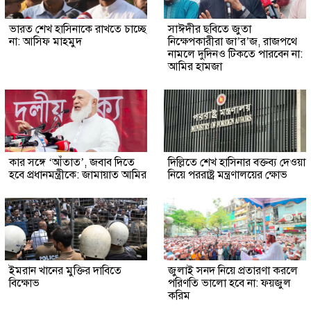
ভারত শেখ হাসিনাকে রাখতে চাচ্ছে
সাঈদীর ছবিতে জুতা
না: আসিফ মাহমুদ
নিক্ষেপকারীরা জা’র’জ, রাজপথে
নামলে দুদিনও টিকতে পারবেন না:
আমির হামজা
কার সঙ্গে ‘আঁতাত’, জবাব দিতে
দিল্লিতে শেখ হাসিনার বক্তব্য দেওয়া
হবে প্রধানমন্ত্রীকে: জামায়াত আমির
নিয়ে পররাষ্ট্র মন্ত্রণালয়ের ক্ষোভ
ইমরান খানের মুক্তির দাবিতে
জুলাই সনদ নিয়ে প্রতারণা করলে
বিক্ষোভ
পরিণতি ভালো হবে না: ফয়জুল
করিম