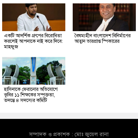
একটি আদর্শিক গ্রুপের বিরোধিতা
বৈষম্যহীন বাংলাদেশ বিনির্মাণের
করলেই আপনাকে নাই করে দিবে:
আহ্বান ভারপ্রাপ্ত স্পিকারের
মাহফুজ
হাসিনাকে ফেরানোর অভিযোগে
কুবির ১১ শিক্ষকের সম্পৃক্ততা,
তদন্তে ৪ সদস্যের কমিটি
সম্পাদক ও প্রকাশক : মোঃ জুয়েল রানা