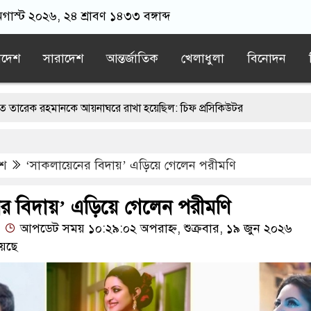
গাস্ট ২০২৬, ২৪ শ্রাবণ ১৪৩৩ বঙ্গাব্দ
াদেশ
সারাদেশ
আন্তর্জাতিক
খেলাধুলা
বিনোদন
নকে আয়নাঘরে রাখা হয়েছিল: চিফ প্রসিকিউটর
্ধে ভারতের ওপর চাপ অব্যাহত রাখার আহ্বান
েশ
‘সাকলায়েনের বিদায়’ এড়িয়ে গেলেন পরীমণি
াম না থাকার কারণ জানালেন জামায়াত আমির
’কি-ধম’কির দায় ভারত সরকার এড়াতে পারে না: ডা. ইরান
র বিদায়’ এড়িয়ে গেলেন পরীমণি
আপডেট সময় ১০:২৯:০২ অপরাহ্ন, শুক্রবার, ১৯ জুন ২০২৬
ব্য দিয়ে সমাজে বিশৃঙ্খলা না ছড়ানোর আহ্বান জামায়াত আমিরের
েছে