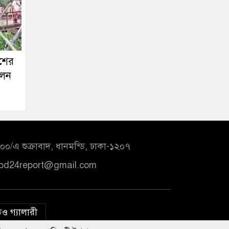
ঁশের
লেন
০/এ শুক্রাবাদ, ধানমন্ডি, ঢাকা-১২০৭
bd24report@gmail.com
ও গ্যালারী