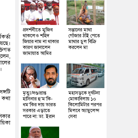
প্রদর্শনীতে মুজিব
সন্তানের মাথা
থাকলেও শহিদ
গোঁজার ঠাঁই পেতে
কর্তা
জিয়ার নাম না থাকার
মাথার চুল বিক্রি
য়েছে।
কারণ জানালেন
করলেন মা
তিগত
জামায়াত আমির
িলেন,
সালের
।
ঙ্গটি
মৃত্যু/দণ্ড/প্রাপ্ত
মহাসড়কে দুর্ঘটনা
ো কথা
হাসিনার হু’ম’কি-
মোকাবিলায় ১০
ধম’কির দায় ভারত
কিলোমিটার পরপর
সরকার এড়াতে
মিলবে অ্যাম্বুলেন্স
শিকার
পারে না: ডা. ইরান
সেবা
ায়িকা