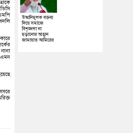
 তাকে
এডিসি
এমপি
উস্কানিমূলক বক্তব্য
 বদলি
দিয়ে সমাজে
বিশৃঙ্খলা না
ছড়ানোর আহ্বান
কারে
জামায়াত আমিরের
র্কের
নানা
ও এমন
হয়েছে
অবসরে
রিক্ত