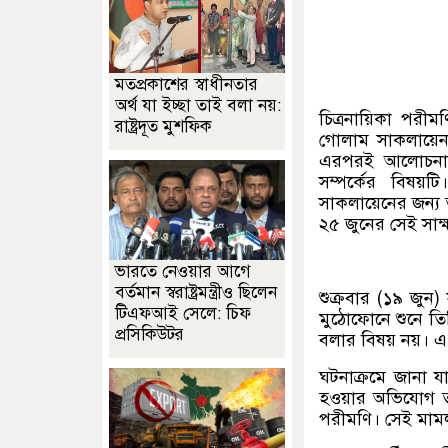
মতপ্রকাশের স্বাধীনতার
অর্থ যা ইচ্ছা তাই বলা নয়:
চিত্রনায়িকা পরীমণ
রাষ্ট্রদূত মুশফিক
গোলাম সাকলায়েন। স
এরপরই আলোচনায়
সম্পর্কের বিষয়ট
সাকলায়েনের জন্য 
২৫ জুনের সেই সা
ভারতে নেওয়ার আগে
বর্তমান স্বরাষ্ট্রমন্ত্রীও ছিলেন
শুক্রবার (১৯ জুন)
টিএফআই সেলে: চিফ
মুঠোফোনে শুনে ত
প্রসিকিউটর
বলার বিষয় নয়। এ
ঘটনাক্রমে জানা য
হওয়ার অভিযোগ তুল
পরীমণি। সেই মামল