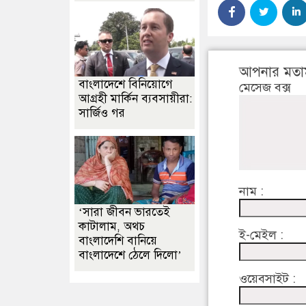
আপনার মতা
বাংলাদেশে বিনিয়োগে
মেসেজ বক্স
আগ্রহী মার্কিন ব্যবসায়ীরা:
সার্জিও গর
নাম :
‘সারা জীবন ভারতেই
কাটালাম, অথচ
ই-মেইল :
বাংলাদেশি বানিয়ে
বাংলাদেশে ঠেলে দিলো’
ওয়েবসাইট :