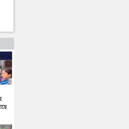
হ
াছে