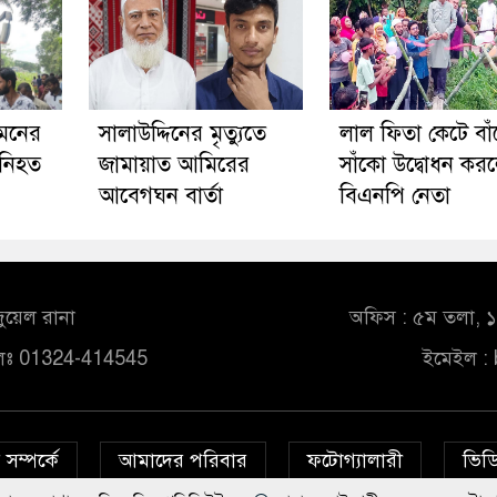
িমনের
সালাউদ্দিনের মৃত্যুতে
লাল ফিতা কেটে বা
 নিহত
জামায়াত আমিরের
সাঁকো উদ্বোধন কর
আবেগঘন বার্তা
বিএনপি নেতা
ুয়েল রানা
অফিস : ৫ম তলা, ১০
লঃ 01324-414545
ইমেইল :
সম্পর্কে
আমাদের পরিবার
ফটোগ্যালারী
ভিডি