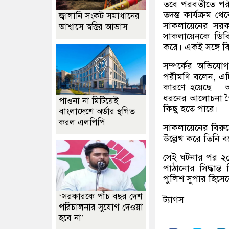
তবে পরবর্তীতে পর
তদন্ত কার্যক্রম 
জ্বালানি সংকট সমাধানের
সাকলায়েনের সরক
আশ্বাসে স্বস্তির আভাস
সাকলায়েনকে ডিবি
করে। একই সঙ্গে ব
সম্পর্কের অভিয
পরীমণি বলেন, এটি
কারণে হয়েছে— আ
ধরনের আলোচনা তৈ
পাওনা না মিটিয়েই
কিছু হতে পারে।
বাংলাদেশে অর্ডার স্থগিত
করল এলপিপি
সাকলায়েনের বিরুদ্ধ
উল্লেখ করে তিনি 
সেই ঘটনার পর ২০
পাঠানোর সিদ্ধান্
পুলিশ সুপার হিসে
‘সরকারকে পাঁচ বছর দেশ
ট্যাগস
পরিচালনার সুযোগ দেওয়া
হবে না’