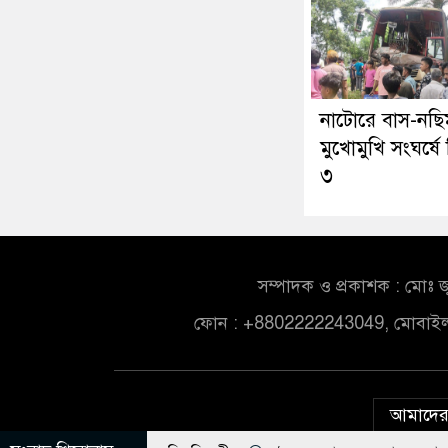
নাটোরে বাস-নছ
মুখোমুখি সংঘর্ষে
৩
সম্পাদক ও প্রকাশক : মোঃ জ
ফোন : +8802222243049, মোবাই
আমাদের 