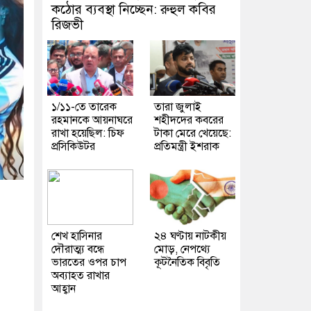
কঠোর ব্যবস্থা নিচ্ছেন: রুহুল কবির
রিজভী
১/১১-তে তারেক
তারা জুলাই
রহমানকে আয়নাঘরে
শহীদদের কবরের
রাখা হয়েছিল: চিফ
টাকা মেরে খেয়েছে:
প্রসিকিউটর
প্রতিমন্ত্রী ইশরাক
শেখ হাসিনার
২৪ ঘণ্টায় নাটকীয়
দৌরাত্ম্য বন্ধে
মোড়, নেপথ্যে
ভারতের ওপর চাপ
কূটনৈতিক বিবৃতি
অব্যাহত রাখার
আহ্বান