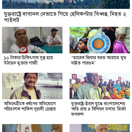
যুক্তরাষ্ট্রে দাবানল নেভাতে গিয়ে হেলিকপ্টার বিধ্বস্ত, নিহত ২
পাইলট
১০ টাকার চিকিৎসায় সুস্থ হয়ে
‘তারেক জিয়ার ঘরত আরামে ঘুম
উঠছেন মুক্তার গাজী
যাইত পারগুম’
অভিনেত্রীকে ধর্ষণের অভিযোগে
যুক্তরাষ্ট্র-ইরান যুদ্ধে বাংলাদেশের
পরিচালক শাকিল নূরানী গ্রেপ্তার
ক্ষতি প্রায় ৪ বিলিয়ন ডলার: মির্জা
ফখরুল