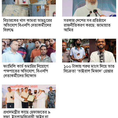
বিচারকের খাস কামরা ভাঙচুরের
সরকার দেশের সব প্রতিষ্ঠানে
অভিযোগ বিএনপি নেতাকর্মীদের
রাজনীতিকরণ করছে: জামায়াত
বিরুদ্ধে
আমির
ফ্যামিলি কার্ড শুমারির নিয়োগে
১০০ টাকায় গরুর মাংস দিয়ে ভাত
পক্ষপাতের অভিযোগ, বিএনপি
বিক্রেতা ‘ভাইরাল মিজান’ গ্রেপ্তার
নেতাকর্মীদের বিক্ষোভ
প্রধানমন্ত্রীর কাছে হেফাজতের ৯
দফা, ইসলামবিরোধী আইন না