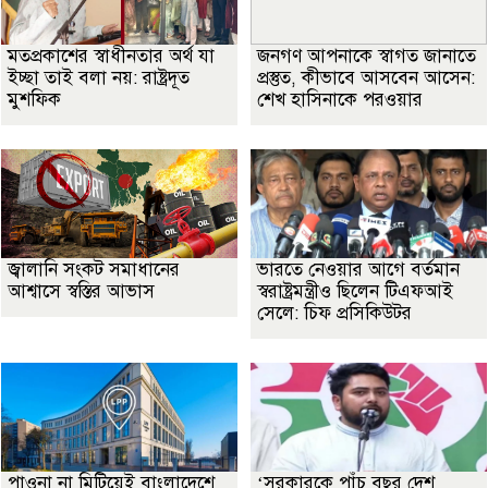
মতপ্রকাশের স্বাধীনতার অর্থ যা
জনগণ আপনাকে স্বাগত জানাতে
ইচ্ছা তাই বলা নয়: রাষ্ট্রদূত
প্রস্তুত, কীভাবে আসবেন আসেন:
মুশফিক
শেখ হাসিনাকে পরওয়ার
জ্বালানি সংকট সমাধানের
ভারতে নেওয়ার আগে বর্তমান
আশ্বাসে স্বস্তির আভাস
স্বরাষ্ট্রমন্ত্রীও ছিলেন টিএফআই
সেলে: চিফ প্রসিকিউটর
পাওনা না মিটিয়েই বাংলাদেশে
‘সরকারকে পাঁচ বছর দেশ