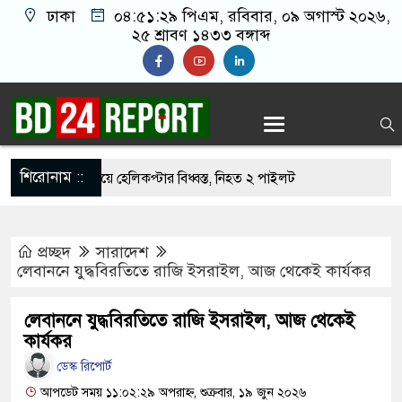
ঢাকা
০৪:৫১:৩০ পিএম
, রবিবার, ০৯ অগাস্ট ২০২৬,
২৫ শ্রাবণ ১৪৩৩ বঙ্গাব্দ
শিরোনাম ::
 দাবানল নেভাতে গিয়ে হেলিকপ্টার বিধ্বস্ত, নিহত ২ পাইলট
িৎসায় সুস্থ হয়ে উঠছেন মুক্তার গাজী
প্রচ্ছদ
সারাদেশ
র ঘরত আরামে ঘুম যাইত পারগুম’
লেবাননে যুদ্ধবিরতিতে রাজি ইসরাইল, আজ থেকেই কার্যকর
ধর্ষণের অভিযোগে পরিচালক শাকিল নূরানী গ্রেপ্তার
লেবাননে যুদ্ধবিরতিতে রাজি ইসরাইল, আজ থেকেই
রান যুদ্ধে বাংলাদেশের ক্ষতি প্রায় ৪ বিলিয়ন ডলার: মির্জা
কার্যকর
ডেস্ক রিপোর্ট
আপডেট সময় ১১:০২:২৯ অপরাহ্ন, শুক্রবার, ১৯ জুন ২০২৬