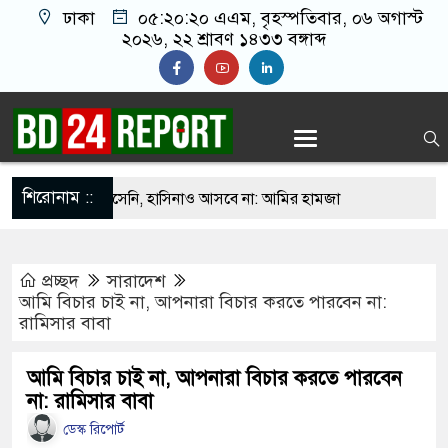
ঢাকা
০৫:২০:২১ এএম
, বৃহস্পতিবার, ০৬ অগাস্ট
২০২৬, ২২ শ্রাবণ ১৪৩৩ বঙ্গাব্দ
শিরোনাম ::
োনোদিন ফিরে আসেনি, হাসিনাও আসবে না: আমির হামজা
মানে একটি ‘ব্যর্থ রাষ্ট্রে’ পরিণত হয়েছে: সজীব
প্রচ্ছদ
সারাদেশ
আমি বিচার চাই না, আপনারা বিচার করতে পারবেন না:
রামিসার বাবা
সংকটে পেন্টাগন প্রধানের কৈফিয়ত চাইলেন ট্রাম্প
গোলে লিগস কাপে দারুণ সূচনা ইন্টার মায়ামির
আমি বিচার চাই না, আপনারা বিচার করতে পারবেন
না: রামিসার বাবা
পতন ঘটাতেই জুলাই আন্দোলন করা হয়েছিল: পররাষ্ট্র
ডেস্ক রিপোর্ট