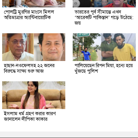
পোলট্রি মুরগির মাংসে মিলল
ভারতের পূর্ব সীমান্তে এখন
অতিমাত্রার অ্যান্টিবায়োটিক
‘আরেকটি পাকিস্তান’ গড়ে উঠেছে:
জয়
হাছান-নওফেলসহ ২২ জনের
পালিয়েছেন রিপন মিয়া, হন্যে হয়ে
বিরুদ্ধে সাক্ষ্য শুরু আজ
খুঁজছে পুলিশ
ইসলাম ধর্ম গ্রহণ করার কারণ
জানালেন দীপিকা কাকার