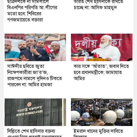
ছাত্রদলকে না সামলালে
ভারত শেখ হাসিনাকে রাখতে
বিএনপির পরিণতি আ.লীগের
চাচ্ছে না: আসিফ মাহমুদ
মতো হবে: শিবিরের
গণজমায়েতে বক্তারা
সাঈদীর ছবিতে জুতা
কার সঙ্গে ‘আঁতাত’, জবাব দিতে
নিক্ষেপকারীরা জা’র’জ,
হবে প্রধানমন্ত্রীকে: জামায়াত
রাজপথে নামলে দুদিনও টিকতে
আমির
পারবেন না: আমির হামজা
দিল্লিতে শেখ হাসিনার বক্তব্য
ইমরান খানের মুক্তির দাবিতে