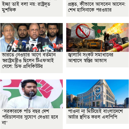
ইচ্ছা তাই বলা নয়: রাষ্ট্রদূত
প্রস্তুত, কীভাবে আসবেন আসেন:
মুশফিক
শেখ হাসিনাকে পরওয়ার
ভারতে নেওয়ার আগে বর্তমান
জ্বালানি সংকট সমাধানের
স্বরাষ্ট্রমন্ত্রীও ছিলেন টিএফআই
আশ্বাসে স্বস্তির আভাস
সেলে: চিফ প্রসিকিউটর
‘সরকারকে পাঁচ বছর দেশ
পাওনা না মিটিয়েই বাংলাদেশে
পরিচালনার সুযোগ দেওয়া হবে
অর্ডার স্থগিত করল এলপিপি
না’