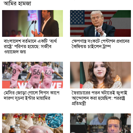
আমির হামজা
বাংলাদেশ বর্তমানে একটি ‘ব্যর্থ
ক্ষেপণাস্ত্র সংকটে পেন্টাগন প্রধানের
রাষ্ট্রে’ পরিণত হয়েছে: সজীব
কৈফিয়ত চাইলেন ট্রাম্প
ওয়াজেদ জয়
মেসির জোড়া গোলে লিগস কাপে
স্বৈরাচারের পতন ঘটাতেই জুলাই
দারুণ সূচনা ইন্টার মায়ামির
আন্দোলন করা হয়েছিল: পররাষ্ট্র
প্রতিমন্ত্রী