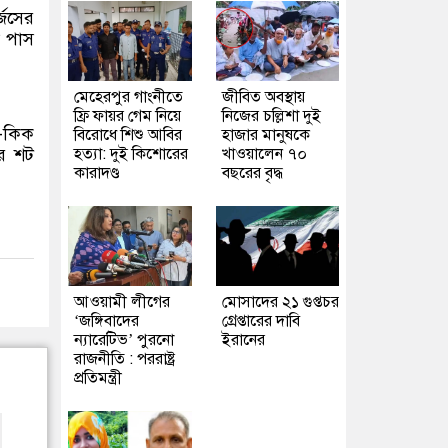
জেসের
ো পাস
মেহেরপুর গাংনীতে
জীবিত অবস্থায়
ফ্রি ফায়র গেম নিয়ে
নিজের চল্লিশা দুই
ি-কিক
বিরোধে শিশু আবির
হাজার মানুষকে
ার শট
হত্যা: দুই কিশোরের
খাওয়ালেন ৭০
কারাদণ্ড
বছরের বৃদ্ধ
আওয়ামী লীগের
মোসাদের ২১ গুপ্তচর
‘জঙ্গিবাদের
গ্রেপ্তারের দাবি
ন্যারেটিভ’ পুরনো
ইরানের
রাজনীতি : পররাষ্ট্র
প্রতিমন্ত্রী