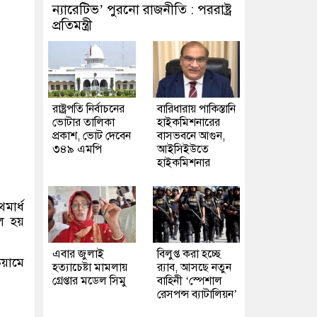
ন্যারেটিভ’ পুরনো রাজনীতি : পররাষ্ট্র
প্রতিমন্ত্রী
রাষ্ট্রপতি নির্বাচনের
বারিধারায় পাকিস্তানি
ভোটার তালিকা
হাইকমিশনারের
প্রকাশ, ভোট দেবেন
বাসভবনে আগুন,
৩৪৯ এমপি
আইসিইউতে
হাইকমিশনার
মার্ধ
োল হয়
এবার জুলাই
বিলুপ্ত করা হচ্ছে
িয়ামে
হত্যাচেষ্টা মামলায়
র‍্যাব, আসছে নতুন
গ্রেপ্তার মডেল সিমু
বাহিনী ‘স্পেশাল
রেসপন্স ব্যাটালিয়ন’