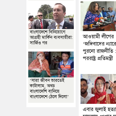
বাংলাদেশে বিনিয়োগে
আওয়ামী লীগের
আগ্রহী মার্কিন ব্যবসায়ীরা:
সার্জিও গর
‘জঙ্গিবাদের ন্যার
পুরনো রাজনীতি :
পররাষ্ট্র প্রতিমন্ত্রী
‘সারা জীবন ভারতেই
কাটালাম, অথচ
বাংলাদেশি বানিয়ে
বাংলাদেশে ঠেলে দিলো’
এবার জুলাই হত্যাচ