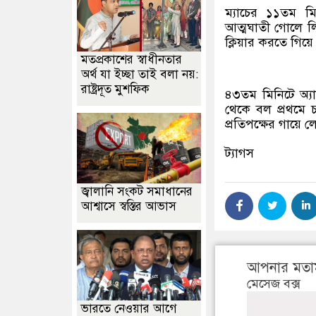
ম্যাচের ১১তম মি
আত্মঘাতী গোলে ল
ক্লিয়ার করতে গিয়
মতপ্রকাশের স্বাধীনতার
অর্থ যা ইচ্ছা তাই বলা নয়:
রাষ্ট্রদূত মুশফিক
৪৩তম মিনিটে অ্যালে
থেকে বল প্রথমে চ
প্রতিপক্ষের গায়ে 
ট্যাগস
জ্বালানি সংকট সমাধানের
আশ্বাসে স্বস্তির আভাস
আপনার মতা
মেসেজ বক্স
ভারতে নেওয়ার আগে