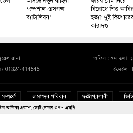
 মডেল
আসছে নতুন বাহিনী
ফায়র গেম নিয়ে
‘স্পেশাল রেসপন্স
বিরোধে শিশু আবি
ব্যাটালিয়ন’
হত্যা: দুই কিশোরে
কারাদণ্ড
ুয়েল রানা
অফিস : ৫ম তলা, ১০
লঃ 01324-414545
ইমেইল :
সম্পর্কে
আমাদের পরিবার
ফটোগ্যালারী
ভিডি
া প্রকাশ, ভোট দেবেন ৩৪৯ এমপি
© All rights reserved © bd24report.com
Privacy Policy
 গ্রেপ্তার মডেল সিমু
বিলুপ্ত করা হচ্ছে র‍্যাব, আসছে নতুন বাহিনী ‘স্পেশা