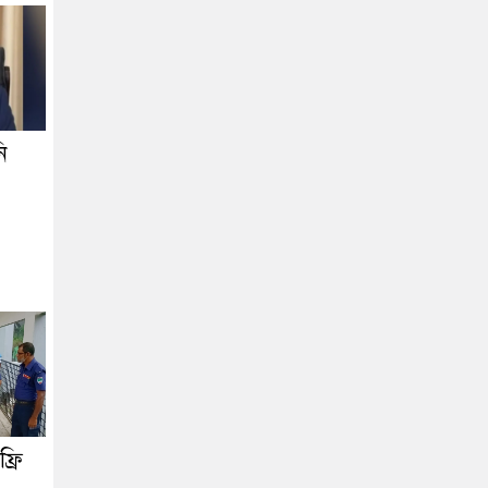
ি
্রি