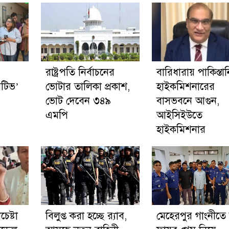
রাষ্ট্রপতি নির্বাচনের
বারিধারায় পাকিস্তান
েটিভ’
ভোটার তালিকা প্রকাশ,
হাইকমিশনারের
ভোট দেবেন ৩৪৯
বাসভবনে আগুন,
এমপি
আইসিইউতে
হাইকমিশনার
েষ্টা
বিলুপ্ত করা হচ্ছে র‍্যাব,
মেহেরপুর গাংনীতে ফ