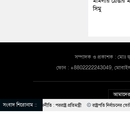
মামলায় গ্রেপ্তার
সিমু
সম্পাদক ও প্রকাশক : মোঃ জ
ফোন : +8802222243049, মোবাই
আমাদের 
সংবাদ শিরোনাম ::
নো রাজনীতি : পররাষ্ট্র প্রতিমন্ত্রী
রাষ্ট্রপতি নির্বাচনের ভোটার তালিক
র বাসভবনে আগুন, আইসিইউতে হাইকমিশনার
এবার জুলাই হত্যাচেষ্টা মামলায়