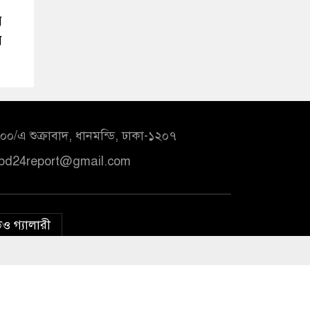
র
র
০/এ শুক্রাবাদ, ধানমন্ডি, ঢাকা-১২০৭
bd24report@gmail.com
ও গ্যালারী
ল রেসপন্স ব্যাটালিয়ন’