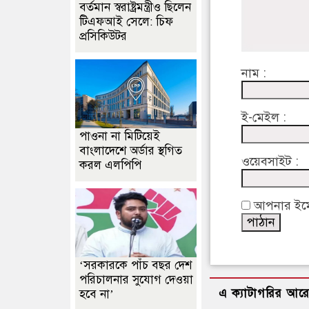
বর্তমান স্বরাষ্ট্রমন্ত্রীও ছিলেন
টিএফআই সেলে: চিফ
প্রসিকিউটর
নাম :
ই-মেইল :
পাওনা না মিটিয়েই
বাংলাদেশে অর্ডার স্থগিত
ওয়েবসাইট :
করল এলপিপি
আপনার ইমেইল
‘সরকারকে পাঁচ বছর দেশ
পরিচালনার সুযোগ দেওয়া
এ ক্যাটাগরির আর
হবে না’