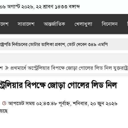
 ০৬ অগাস্ট ২০২৬, ২২ শ্রাবণ ১৪৩৩ বঙ্গাব্দ
াদেশ
সারাদেশ
আন্তর্জাতিক
খেলাধুলা
বিনোদন
নির্বাচনের ভোটার তালিকা প্রকাশ, ভোট দেবেন ৩৪৯ এমপি
ুলাই হত্যাচেষ্টা মামলায় গ্রেপ্তার মডেল সিমু
েশ
প্রথমার্ধে অস্ট্রেলিয়ার বিপক্ষে জোড়া গোলের লিড নিল যুক্তরাষ্ট্র
তে ফ্রি ফায়র গেম নিয়ে বিরোধে শিশু আবির হত্যা: দুই কিশোরের কারাদণ্ড
র ‘জঙ্গিবাদের ন্যারেটিভ’ পুরনো রাজনীতি : পররাষ্ট্র প্রতিমন্ত্রী
অস্ট্রেলিয়ার বিপক্ষে জোড়া গোলের লিড নিল
পণের নির্দেশ
আপডেট সময় ০২:৪৩:৪৮ পূর্বাহ্ন, শনিবার, ২০ জুন ২০২৬
য়েছে