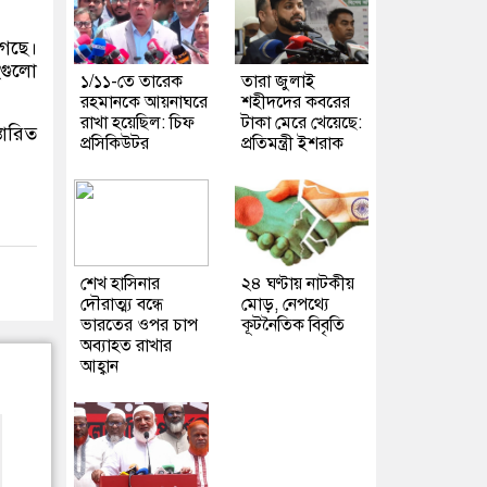
গেছে।
হগুলো
১/১১-তে তারেক
তারা জুলাই
রহমানকে আয়নাঘরে
শহীদদের কবরের
রাখা হয়েছিল: চিফ
টাকা মেরে খেয়েছে:
তারিত
প্রসিকিউটর
প্রতিমন্ত্রী ইশরাক
শেখ হাসিনার
২৪ ঘণ্টায় নাটকীয়
দৌরাত্ম্য বন্ধে
মোড়, নেপথ্যে
ভারতের ওপর চাপ
কূটনৈতিক বিবৃতি
অব্যাহত রাখার
আহ্বান