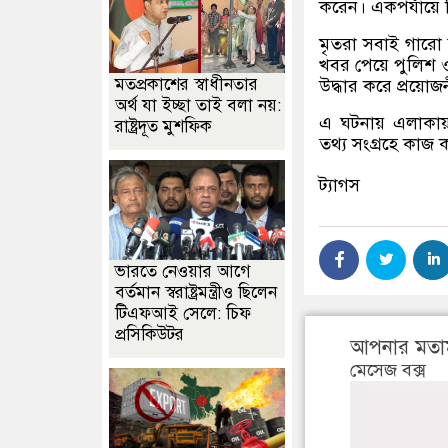
করেন। একপর্যায়ে ব
মৃতরা সবাই গারো 
খবর পেয়ে পুলিশ ও
মতপ্রকাশের স্বাধীনতার
উদ্ধার করে প্রয়োজ
অর্থ যা ইচ্ছা তাই বলা নয়:
এ ঘটনায় এলাকায
রাষ্ট্রদূত মুশফিক
তথ্য সংগ্রহে কাজ
ট্যাগস
ভারতে নেওয়ার আগে
বর্তমান স্বরাষ্ট্রমন্ত্রীও ছিলেন
টিএফআই সেলে: চিফ
প্রসিকিউটর
আপনার মতা
মেসেজ বক্স