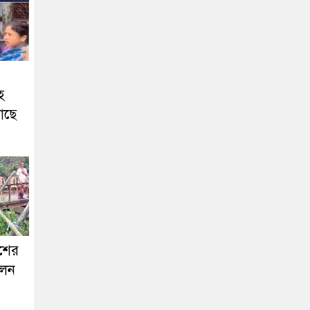
হ
াছে
ঁশের
লেন