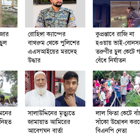
ঁজার
রোহিঙ্গা ক্যাম্পের
কুপ্রস্তাবে রাজি না
চুল
বাথরুম থেকে পুলিশের
হওয়ায় ভাই-বোনস
এএসআইয়ের মরদেহ
তরুণীর চুল কেটে গ
উদ্ধার
বেঁধে নির্যাতন
িমনের
সালাউদ্দিনের মৃত্যুতে
লাল ফিতা কেটে বা
 নিহত
জামায়াত আমিরের
সাঁকো উদ্বোধন কর
আবেগঘন বার্তা
বিএনপি নেতা