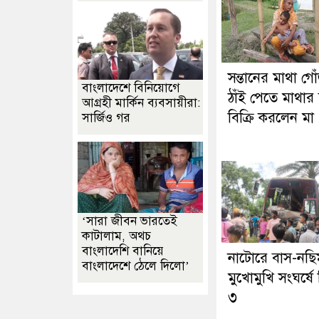
সন্তানের মাথা গো
বাংলাদেশে বিনিয়োগে
ঠাঁই পেতে মাথার 
আগ্রহী মার্কিন ব্যবসায়ীরা:
বিক্রি করলেন মা
সার্জিও গর
‘সারা জীবন ভারতেই
কাটালাম, অথচ
বাংলাদেশি বানিয়ে
নাটোরে বাস-নছ
বাংলাদেশে ঠেলে দিলো’
মুখোমুখি সংঘর্ষে
৩