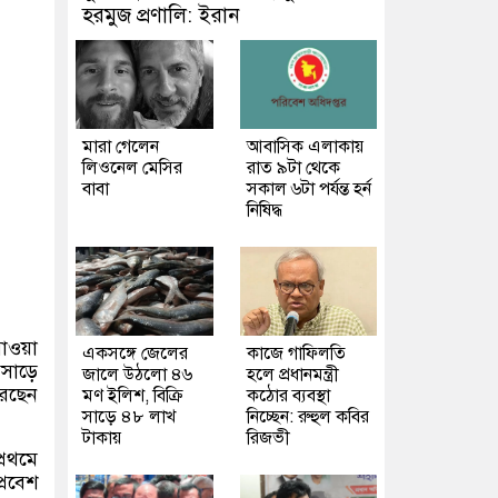
হরমুজ প্রণালি: ইরান
মারা গেলেন
আবাসিক এলাকায়
লিওনেল মেসির
রাত ৯টা থেকে
বাবা
সকাল ৬টা পর্যন্ত হর্ন
নিষিদ্ধ
াওয়া
একসঙ্গে জেলের
কাজে গাফিলতি
সাড়ে
জালে উঠলো ৪৬
হলে প্রধানমন্ত্রী
রেছেন
মণ ইলিশ, বিক্রি
কঠোর ব্যবস্থা
সাড়ে ৪৮ লাখ
নিচ্ছেন: রুহুল কবির
টাকায়
রিজভী
্রথমে
্রবেশ