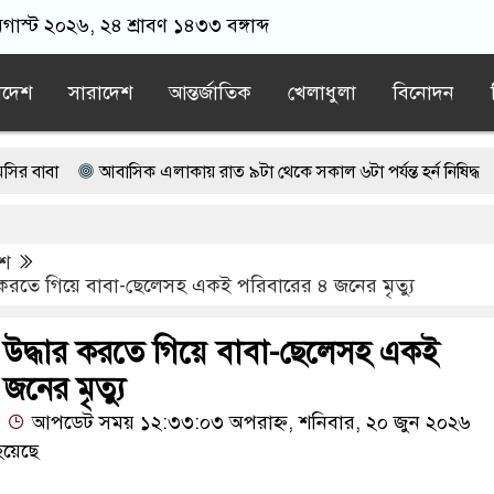
াস্ট ২০২৬, ২৪ শ্রাবণ ১৪৩৩ বঙ্গাব্দ
াদেশ
সারাদেশ
আন্তর্জাতিক
খেলাধুলা
বিনোদন
আবাসিক এলাকায় রাত ৯টা থেকে সকাল ৬টা পর্যন্ত হর্ন নিষিদ্ধ
লে প্রধানমন্ত্রী কঠোর ব্যবস্থা নিচ্ছেন: রুহুল কবির রিজভী
েশ
 কবরের টাকা মেরে খেয়েছে: প্রতিমন্ত্রী ইশরাক
করতে গিয়ে বাবা-ছেলেসহ একই পরিবারের ৪ জনের মৃত্যু
মোড়, নেপথ্যে কূটনৈতিক বিবৃতি
উদ্ধার করতে গিয়ে বাবা-ছেলেসহ একই
জনের মৃত্যু
আপডেট সময় ১২:৩৩:০৩ অপরাহ্ন, শনিবার, ২০ জুন ২০২৬
হয়েছে