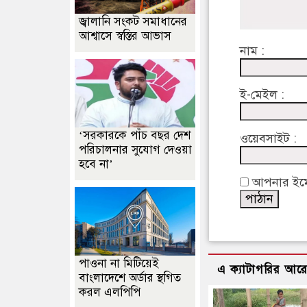
জ্বালানি সংকট সমাধানের
আশ্বাসে স্বস্তির আভাস
নাম :
ই-মেইল :
‘সরকারকে পাঁচ বছর দেশ
ওয়েবসাইট :
পরিচালনার সুযোগ দেওয়া
হবে না’
আপনার ইমেইল
পাওনা না মিটিয়েই
এ ক্যাটাগরির আর
বাংলাদেশে অর্ডার স্থগিত
করল এলপিপি