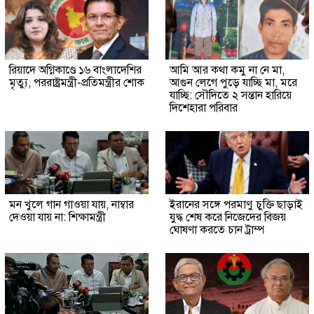
রিয়াদে অগ্নিকাণ্ডে ১৬ বাংলাদেশির
আমি আর কথা কমু না নে মা,
মৃত্যু, পররাষ্ট্রমন্ত্রী-প্রতিমন্ত্রীর শোক
আগুন লেগে পুড়ে যাচ্ছি মা, মরে
যাচ্ছি: সৌদিতে ২ সন্তান হারিয়ে
দিশেহারা পরিবার
মন খুলে গান গাওয়া যায়, নাম্বার
ইরানের সঙ্গে পরমাণু চুক্তি ছাড়াই
দেওয়া যায় না: শিক্ষামন্ত্রী
যুদ্ধ শেষ করে নিজেদের বিজয়
ঘোষণা করতে চান ট্রাম্প