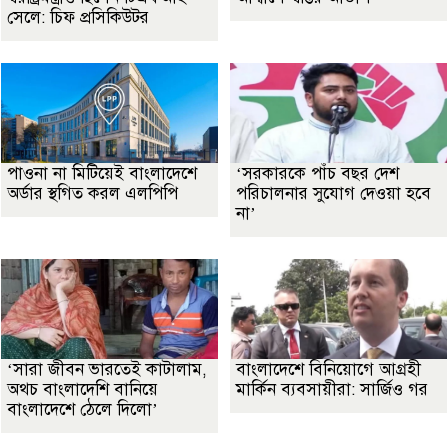
সেলে: চিফ প্রসিকিউটর
পাওনা না মিটিয়েই বাংলাদেশে
‘সরকারকে পাঁচ বছর দেশ
অর্ডার স্থগিত করল এলপিপি
পরিচালনার সুযোগ দেওয়া হবে
না’
‘সারা জীবন ভারতেই কাটালাম,
বাংলাদেশে বিনিয়োগে আগ্রহী
অথচ বাংলাদেশি বানিয়ে
মার্কিন ব্যবসায়ীরা: সার্জিও গর
বাংলাদেশে ঠেলে দিলো’