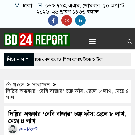
ঢাকা
০৬:৪৭:০৩ এএম
, সোমবার, ১০ অগাস্ট
২০২৬, ২৬ শ্রাবণ ১৪৩৩ বঙ্গাব্দ
শিরোনাম ::
া ৪ আওয়ামী নেতাকে বরণ করতে গিয়ে কারাফটকে আটক
প্রচ্ছদ
সারাদেশ
জানার আগেই বিদায় নিল কাজী রেজা
দিল্লির অন্ধকার ‘বেবি বাজার’ চক্র ফাঁস: ছেলে ৮ লাখ, মেয়ে ৪
লাখ
 নিতে প্রধানমন্ত্রী তারেক রহমানের সঙ্গে বৈঠকে বসেছেন
শনার
দিল্লির অন্ধকার ‘বেবি বাজার’ চক্র ফাঁস: ছেলে ৮ লাখ,
মেয়ে ৪ লাখ
ডে ১৬ বাংলাদেশির মৃত্যু, পররাষ্ট্রমন্ত্রী-প্রতিমন্ত্রীর শোক
ডেস্ক রিপোর্ট