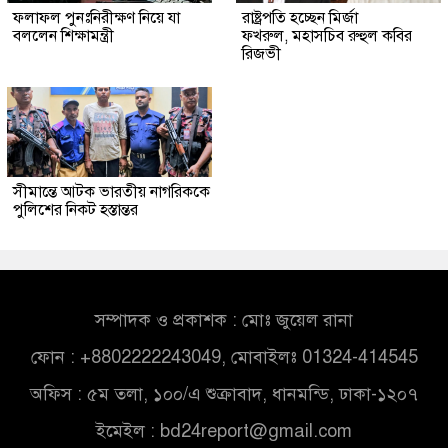
ফলাফল পুনঃনিরীক্ষণ নিয়ে যা
রাষ্ট্রপতি হচ্ছেন মির্জা
বললেন শিক্ষামন্ত্রী
ফখরুল, মহাসচিব রুহুল কবির
রিজভী
সীমান্তে আটক ভারতীয় নাগরিককে
পুলিশের নিকট হস্তান্তর
সম্পাদক ও প্রকাশক : মোঃ জুয়েল রানা
ফোন : +8802222243049, মোবাইলঃ 01324-414545
অফিস : ৫ম তলা, ১০০/এ শুক্রাবাদ, ধানমন্ডি, ঢাকা-১২০৭
ইমেইল :
bd24report@gmail.com