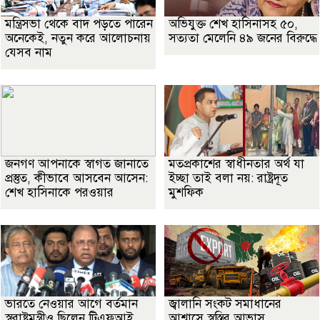
মন্ত্রিসভা থেকে বাদ পড়তে পারেন
অভিযুক্ত শেখ হাসিনাসহ ৫০,
অনেকেই, নতুন করে আলোচনায়
সত্যতা মেলেনি ৪৯ জনের বিরুদ্ধে
যেসব নাম
জনগণ আপনাকে স্বাগত জানাতে
মতপ্রকাশের স্বাধীনতার অর্থ যা
প্রস্তুত, কীভাবে আসবেন আসেন:
ইচ্ছা তাই বলা নয়: রাষ্ট্রদূত
শেখ হাসিনাকে পরওয়ার
মুশফিক
ভারতে নেওয়ার আগে বর্তমান
জ্বালানি সংকট সমাধানের
স্বরাষ্ট্রমন্ত্রীও ছিলেন টিএফআই
আশ্বাসে স্বস্তির আভাস