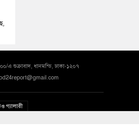
ে,
০/এ শুক্রাবাদ, ধানমন্ডি, ঢাকা-১২০৭
bd24report@gmail.com
ও গ্যালারী