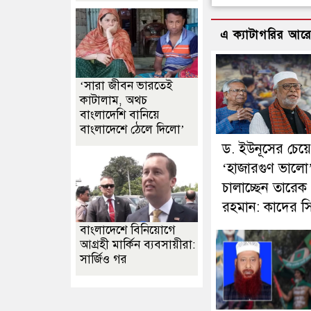
এ ক্যাটাগরির আর
‘সারা জীবন ভারতেই
কাটালাম, অথচ
বাংলাদেশি বানিয়ে
বাংলাদেশে ঠেলে দিলো’
ড. ইউনূসের চেয়ে
‘হাজারগুণ ভালো
চালাচ্ছেন তারেক
রহমান: কাদের সিদ
বাংলাদেশে বিনিয়োগে
আগ্রহী মার্কিন ব্যবসায়ীরা:
সার্জিও গর