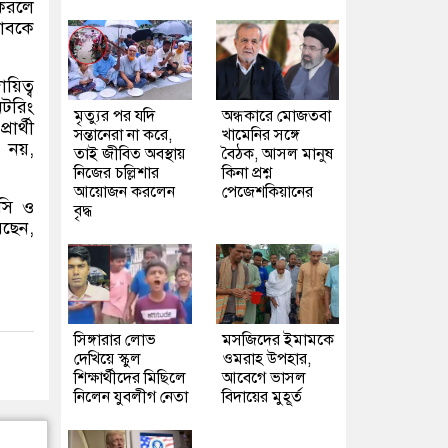
 করলে
তাবকে
য়িত্ব
টরিং
মৃত্যুর পর যদি
অন্ধকারে মোজতবা
ার্থী
সন্তানেরা না করে,
খামেনির সঙ্গে
 নয়,
তাই জীবিত অবস্থায়
বৈঠক, আসল মানুষ
নিজের চল্লিশার
কিনা প্রশ্ন
আয়োজন করলেন
পেজেশকিয়ানের
ইসি ও
বৃদ্ধ
রছেন,
সিঙ্গারার লোভ
মসজিদের ইমামকে
দেখিয়ে স্কুল
ওমরাহ উপহার,
শিক্ষার্থীদের মিছিলে
আবেগে ভাসল
নিলেন যুবলীগ নেতা
বিদায়ের মুহূর্ত