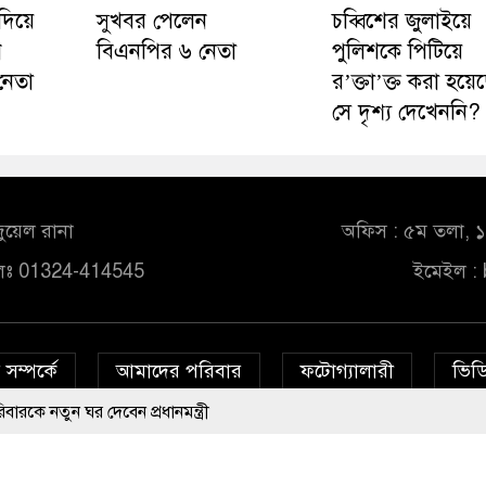
িয়ে
সুখবর পেলেন
চব্বিশের জুলাইয়ে
ন
বিএনপির ৬ নেতা
পুলিশকে পিটিয়ে
নেতা
র’ক্তা’ক্ত করা হয়েছ
সে দৃশ্য দেখেননি?
ুয়েল রানা
অফিস : ৫ম তলা, ১০
লঃ 01324-414545
ইমেইল :
সম্পর্কে
আমাদের পরিবার
ফটোগ্যালারী
ভিডি
ঘর দেবেন প্রধানমন্ত্রী
© All rights reserved © bd24report.com
Privacy Policy
‘হাজারগুণ ভালো’ দেশ চালাচ্ছেন তারেক রহমান: কাদের সিদ্দিকী