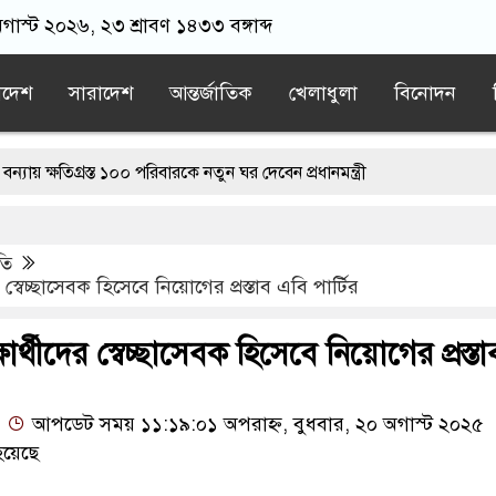
অগাস্ট ২০২৬, ২৩ শ্রাবণ ১৪৩৩ বঙ্গাব্দ
াদেশ
সারাদেশ
আন্তর্জাতিক
খেলাধুলা
বিনোদন
িগ্রস্ত ১০০ পরিবারকে নতুন ঘর দেবেন প্রধানমন্ত্রী
রী
ড. ইউনূসের চেয়ে ‘হাজারগুণ ভালো’ দেশ চালাচ্ছেন তারেক রহমান: কা
তি
করে, তাই জীবিত অবস্থায় নিজের চল্লিশার আয়োজন করলেন বৃদ্ধ
ের স্বেচ্ছাসেবক হিসেবে নিয়োগের প্রস্তাব এবি পার্টির
রার লোভ দেখিয়ে স্কুল শিক্ষার্থীদের মিছিলে নিলেন যুবলীগ নেতা
্ষার্থীদের স্বেচ্ছাসেবক হিসেবে নিয়োগের প্রস্তা
ির’ শেষ হতে পারে: ট্রাম্প
আপডেট সময় ১১:১৯:০১ অপরাহ্ন, বুধবার, ২০ অগাস্ট ২০২৫
হয়েছে