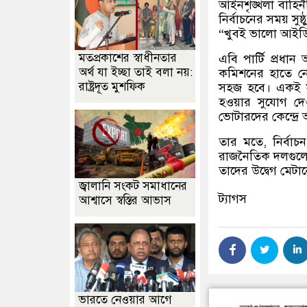
আইনশৃঙ্খলা বাহিনী
নির্বাচনের সময় সুষ
“খুবই ভালো আইডি
মতপ্রকাশের স্বাধীনতার
এবি পার্টি প্রধা
অর্থ যা ইচ্ছা তাই বলা নয়:
কমিশনের হাতে ন
রাষ্ট্রদূত মুশফিক
সহজ হবে। একই সঙ্
হওয়ার সুযোগ দে
ভোটারদের কেন্দ্রে
তার মতে, নির্বাচ
রাজনৈতিক দলগুলো ন
তাদের উদ্বেগ মেট
জ্বালানি সংকট সমাধানের
ট্যাগস
আশ্বাসে স্বস্তির আভাস
ভারতে নেওয়ার আগে