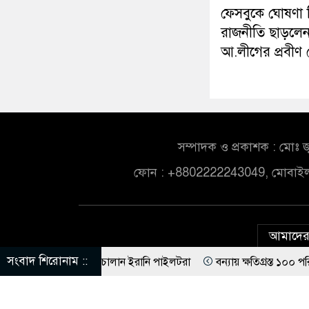
ফেসবুকে ঘোষণা দ
রাজনীতি ছাড়লে
আ.লীগের প্রবীণ 
সম্পাদক ও প্রকাশক : মোঃ জ
ফোন : +8802222243049, মোবাই
আমাদের 
সংবাদ শিরোনাম ::
নিখুঁত হামলা চালান ইরানি পাইলটরা
বন্যায় ক্ষতিগ্রস্ত ১০০ পরিবারকে নতুন 
রেন্ডের কাছে পাঠাতেন ইসলামী বিশ্ববিদ্যালয়ের ছাত্রী
ড. ইউনূসের চেয়ে 