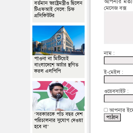
আপনার মতা
বর্তমান স্বরাষ্ট্রমন্ত্রীও ছিলেন
মেসেজ বক্স
টিএফআই সেলে: চিফ
প্রসিকিউটর
নাম :
পাওনা না মিটিয়েই
বাংলাদেশে অর্ডার স্থগিত
করল এলপিপি
ই-মেইল :
ওয়েবসাইট :
আপনার ইমেইল
‘সরকারকে পাঁচ বছর দেশ
পরিচালনার সুযোগ দেওয়া
হবে না’