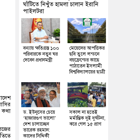
ঘাঁটিতে নিখুঁত হামলা চালান ইরানি
পাইলটরা
বন্যায় ক্ষতিগ্রস্ত ১০০
মেয়েদের আপত্তিকর
পরিবারকে নতুন ঘর
ছবি তুলে লন্ডনে
দেবেন প্রধানমন্ত্রী
বয়ফ্রেন্ডের কাছে
পাঠাতেন ইসলামী
বিশ্ববিদ্যালয়ের ছাত্রী
লাদেশ
নাসির
র কথা
ড. ইউনূসের চেয়ে
সকাল না হতেই
‘হাজারগুণ ভালো’
মর্মান্তিক দুই দুর্ঘটনা,
দেশ চালাচ্ছেন
ঝরে গেল ১৫ প্রাণ
লেজের
তারেক রহমান:
িতিতে
কাদের সিদ্দিকী