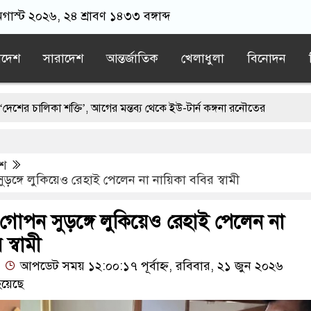
গাস্ট ২০২৬, ২৪ শ্রাবণ ১৪৩৩ বঙ্গাব্দ
াদেশ
সারাদেশ
আন্তর্জাতিক
খেলাধুলা
বিনোদন
শক্তি’, আগের মন্তব্য থেকে ইউ-টার্ন কঙ্গনা রনৌতের
মধ্যে ন্যাটোভুক্ত দেশে হামলা চালাতে পারে রাশিয়া
েশ
ত সাকিবের সব রেকর্ড মুছে ফেলা: শফিকুল আলম
ঙ্গে লুকিয়েও রেহাই পেলেন না নায়িকা ববির স্বামী
দ’ড়ি প্যাঁ’চা’নো মর/দেহ
নাশ’ক’তার পরিকল্পনা করছেন শেখ হাসিনা
গোপন সুড়ঙ্গে লুকিয়েও রেহাই পেলেন না
স্বামী
আপডেট সময় ১২:০০:১৭ পূর্বাহ্ন, রবিবার, ২১ জুন ২০২৬
য়েছে