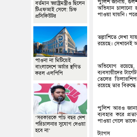
পুলিশ জানায়, গুল
বর্তমান স্বরাষ্ট্রমন্ত্রীও ছিলেন
অভিযান চালানো হয়।
টিএফআই সেলে: চিফ
পাওয়া যায়নি। পরে
প্রসিকিউটর
তল্লাশিতে দেখা য
রয়েছে। সেখানেই আ
পাওনা না মিটিয়েই
অভিযোগ রয়েছে, ব
বাংলাদেশে অর্ডার স্থগিত
ব্যবসায়ীদের টার্গ
করল এলপিপি
তেলের ডিলারশিপ
রয়েছে তার বিরুদ্ধে
পুলিশ আরও জানায়,
ব্যবহার করে প্রত
‘সরকারকে পাঁচ বছর দেশ
পাওয়া গেলে তাক
পরিচালনার সুযোগ দেওয়া
হবে না’
ট্যাগস