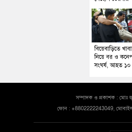
বিয়েবাড়িতে খাব
নিয়ে বর ও কনেপ
সংঘর্ষ, আহত ১০
সম্পাদক ও প্রকাশক : মোঃ জ
ফোন : +8802222243049, মোবাই