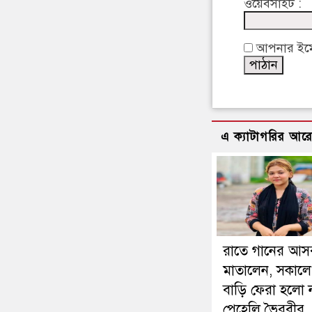
ওয়েবসাইট :
আপনার ইমেইল
এ ক্যাটাগরির আর
রাতে গানের আস
মাতালেন, সকাল
বাড়ি ফেরা হলো 
পেহেলি ভৈরবীর