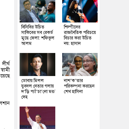
বিসিবির উচিত
শিল্পীদের
সাকিবের সব রেকর্ড
রাজনৈতিক পরিচয়ে
মুছে ফেলা: শফিকুল
বিচার করা উচিত
আলম
নয়: হাসান
দীর্ঘ
্বামী
িয়েছে
ডোবায় মিলল
নাশ’ক’তার
যুবদল নেতার গলায়
পরিকল্পনা করছেন
দ’ড়ি প্যাঁ’চা’নো মর/
শেখ হাসিনা
দেহ
লশান