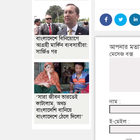
বাংলাদেশে বিনিয়োগে
আগ্রহী মার্কিন ব্যবসায়ীরা:
আপনার মতা
সার্জিও গর
মেসেজ বক্স
‘সারা জীবন ভারতেই
নাম :
কাটালাম, অথচ
বাংলাদেশি বানিয়ে
বাংলাদেশে ঠেলে দিলো’
ই-মেইল :