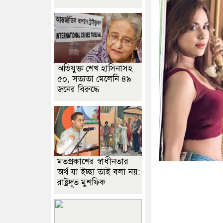
অভিযুক্ত শেখ হাসিনাসহ
৫০, সত্যতা মেলেনি ৪৯
জনের বিরুদ্ধে
মতপ্রকাশের স্বাধীনতার
অর্থ যা ইচ্ছা তাই বলা নয়:
রাষ্ট্রদূত মুশফিক