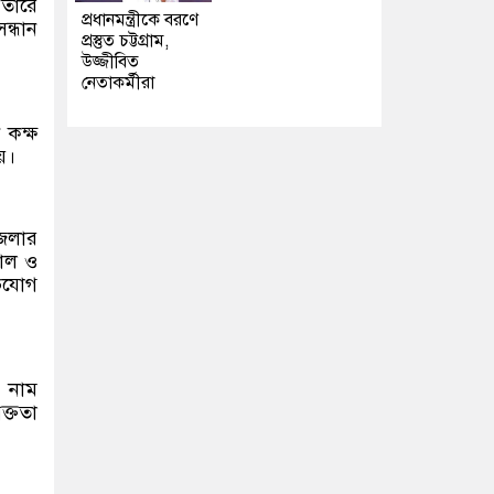
ফতারে
প্রধানমন্ত্রীকে বরণে
ন্ধান
প্রস্তুত চট্টগ্রাম,
উজ্জীবিত
নেতাকর্মীরা
 কক্ষ
য়।
জেলার
চাল ও
িযোগ
র নাম
ক্ততা