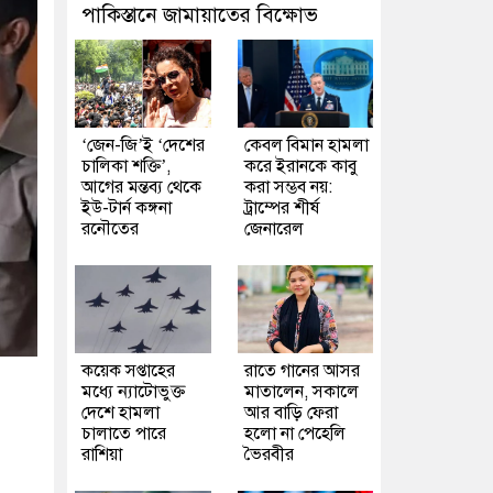
পাকিস্তানে জামায়াতের বিক্ষোভ
‘জেন-জি’ই ‘দেশের
কেবল বিমান হামলা
চালিকা শক্তি’,
করে ইরানকে কাবু
আগের মন্তব্য থেকে
করা সম্ভব নয়:
ইউ-টার্ন কঙ্গনা
ট্রাম্পের শীর্ষ
রনৌতের
জেনারেল
কয়েক সপ্তাহের
রাতে গানের আসর
মধ্যে ন্যাটোভুক্ত
মাতালেন, সকালে
দেশে হামলা
আর বাড়ি ফেরা
চালাতে পারে
হলো না পেহেলি
রাশিয়া
ভৈরবীর