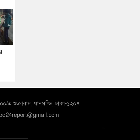
য়
০/এ শুক্রাবাদ, ধানমন্ডি, ঢাকা-১২০৭
bd24report@gmail.com