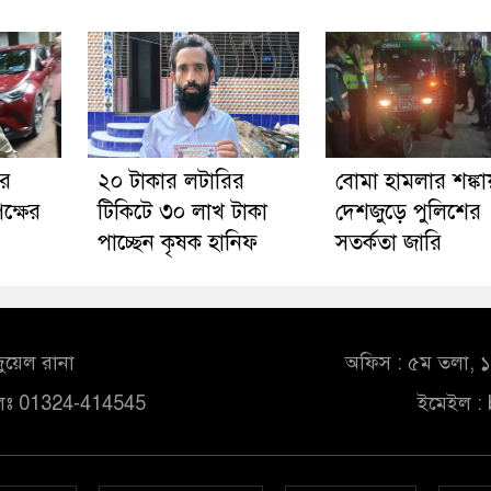
ার
২০ টাকার লটারির
বোমা হামলার শঙ্কা
ক্ষের
টিকিটে ৩০ লাখ টাকা
দেশজুড়ে পুলিশের
পাচ্ছেন কৃষক হানিফ
সতর্কতা জারি
ুয়েল রানা
অফিস : ৫ম তলা, ১০
লঃ 01324-414545
ইমেইল :