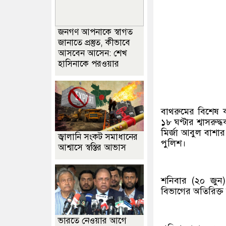
জনগণ আপনাকে স্বাগত
জানাতে প্রস্তুত, কীভাবে
আসবেন আসেন: শেখ
হাসিনাকে পরওয়ার
বাথরুমের বিশেষ 
১৮ ঘণ্টার শ্বাসরু
মির্জা আবুল বাশা
জ্বালানি সংকট সমাধানের
পুলিশ।
আশ্বাসে স্বস্তির আভাস
শনিবার (২০ জুন
বিভাগের অতিরিক্
ভারতে নেওয়ার আগে