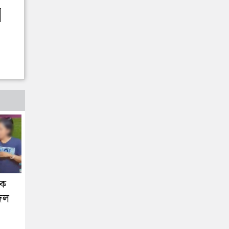
কে
বদল