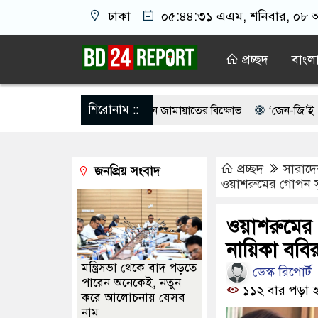
ঢাকা
০৫:৪৪:৩২ এএম
, শনিবার, ০৮ অ
প্রচ্ছদ
বাংল
শিরোনাম ::
বন্ধের দাবিতে পাকিস্তানে জামায়াতের বিক্ষোভ
‘জেন-জি’ই ‘দেশের চালিকা 
রে ইরানকে কাবু করা সম্ভব নয়: ট্রাম্পের শীর্ষ জেনারেল
কয়েক সপ্তাহের 
প্রচ্ছদ
সারাদ
জনপ্রিয় সংবাদ
াতালেন, সকালে আর বাড়ি ফেরা হলো না পেহেলি ভৈরবীর
বিসিবির উচি
ওয়াশরুমের গোপন সুড়
ক পরিচয়ে বিচার করা উচিত নয়: হাসান
ডোবায় মিলল যুবদল নেতার গলায় 
ওয়াশরুমের 
্রস্তুত চট্টগ্রাম, উজ্জীবিত নেতাকর্মীরা
নায়িকা ববির 
মন্ত্রিসভা থেকে বাদ পড়তে
ডেস্ক রিপোর্ট
পারেন অনেকেই, নতুন
১১২ বার পড়া হ
করে আলোচনায় যেসব
নাম