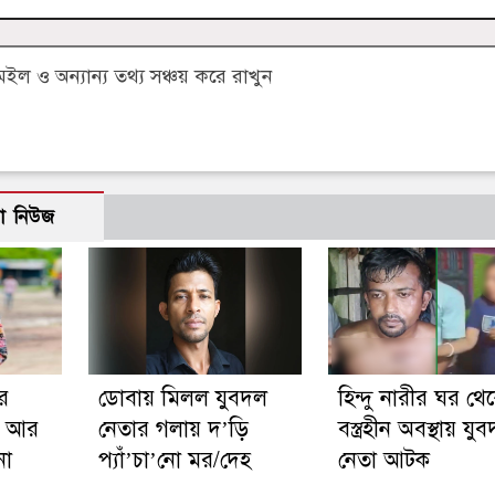
 ও অন্যান্য তথ্য সঞ্চয় করে রাখুন
ো নিউজ
র
ডোবায় মিলল যুবদল
হিন্দু নারীর ঘর থে
ে আর
নেতার গলায় দ’ড়ি
বস্ত্রহীন অবস্থায় যু
না
প্যাঁ’চা’নো মর/দেহ
নেতা আটক