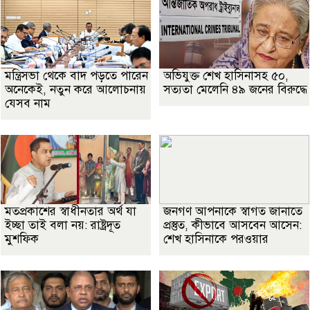
মন্ত্রিসভা থেকে বাদ পড়তে পারেন
অভিযুক্ত শেখ হাসিনাসহ ৫০,
অনেকেই, নতুন করে আলোচনায়
সত্যতা মেলেনি ৪৯ জনের বিরুদ্ধে
যেসব নাম
মতপ্রকাশের স্বাধীনতার অর্থ যা
জনগণ আপনাকে স্বাগত জানাতে
ইচ্ছা তাই বলা নয়: রাষ্ট্রদূত
প্রস্তুত, কীভাবে আসবেন আসেন:
মুশফিক
শেখ হাসিনাকে পরওয়ার