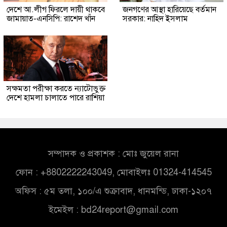
দেশে আ.লীগ ফিরলে দায়ী থাকবে
জনগণের আস্থা হারিয়েছে বর্তমান
জামায়াত-এনসিপি: রাশেদ খাঁন
সরকার: নাহিদ ইসলাম
সক্ষমতা পরীক্ষা করতে ন্যাটোভুক্ত
দেশে হামলা চালাতে পারে রাশিয়া
সম্পাদক ও প্রকাশক : মোঃ জুয়েল রানা
ফোন : +8802222243049, মোবাইলঃ 01324-414545
অফিস : ৫ম তলা, ১০০/এ শুক্রাবাদ, ধানমন্ডি, ঢাকা-১২০৭
ইমেইল :
bd24report@gmail.com