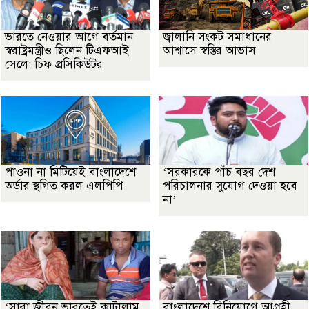
ভারতে নেওয়ার আগে বর্তমান
জ্বালানি সংকট সমাধানের
স্বরাষ্ট্রমন্ত্রীও ছিলেন টিএফআই
আশ্বাসে স্বস্তির আভাস
সেলে: চিফ প্রসিকিউটর
পাওনা না মিটিয়েই বাংলাদেশে
‘সরকারকে পাঁচ বছর দেশ
অর্ডার স্থগিত করল এলপিপি
পরিচালনার সুযোগ দেওয়া হবে
না’
‘সারা জীবন ভারতেই কাটালাম,
বাংলাদেশে বিনিয়োগে আগ্রহী