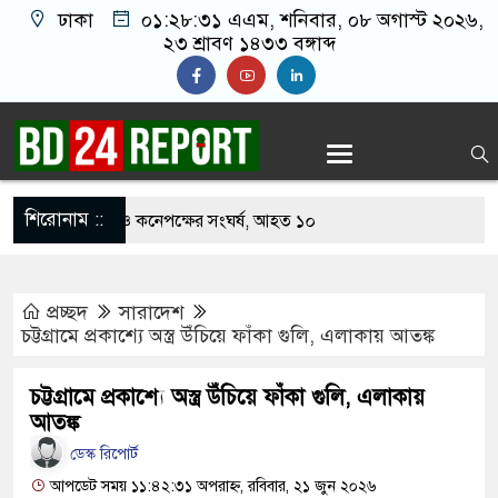
ঢাকা
০১:২৮:৩২ এএম
, শনিবার, ০৮ অগাস্ট ২০২৬,
২৩ শ্রাবণ ১৪৩৩ বঙ্গাব্দ
শিরোনাম ::
াবার নিয়ে বর ও কনেপক্ষের সংঘর্ষ, আহত ১০
রির টিকিটে ৩০ লাখ টাকা পাচ্ছেন কৃষক হানিফ
প্রচ্ছদ
সারাদেশ
শঙ্কায় দেশজুড়ে পুলিশের সতর্কতা জারি
চট্টগ্রামে প্রকাশ্যে অস্ত্র উঁচিয়ে ফাঁকা গুলি, এলাকায় আতঙ্ক
তোরাঁয় আ.লীগের গোপন বৈঠক থেকে গ্রেপ্তার ৬
চট্টগ্রামে প্রকাশ্যে অস্ত্র উঁচিয়ে ফাঁকা গুলি, এলাকায়
কে যুবদল সভাপতি আটক, ভিডিও ভাইরাল
আতঙ্ক
ডেস্ক রিপোর্ট
ফিরলে দায়ী থাকবে জামায়াত-এনসিপি: রাশেদ খাঁন
আপডেট সময় ১১:৪২:৩১ অপরাহ্ন, রবিবার, ২১ জুন ২০২৬