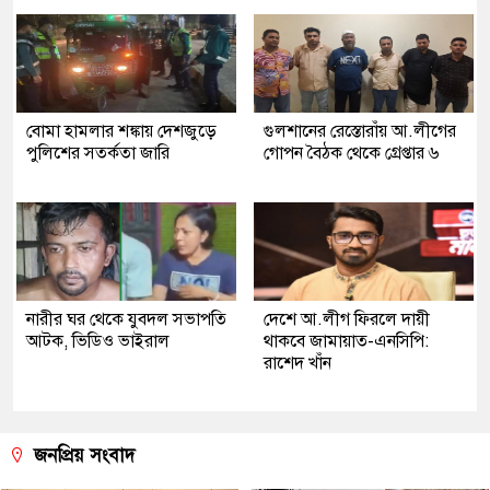
বোমা হামলার শঙ্কায় দেশজুড়ে
গুলশানের রেস্তোরাঁয় আ.লীগের
পুলিশের সতর্কতা জারি
গোপন বৈঠক থেকে গ্রেপ্তার ৬
নারীর ঘর থেকে যুবদল সভাপতি
দেশে আ.লীগ ফিরলে দায়ী
আটক, ভিডিও ভাইরাল
থাকবে জামায়াত-এনসিপি:
রাশেদ খাঁন
জনপ্রিয় সংবাদ