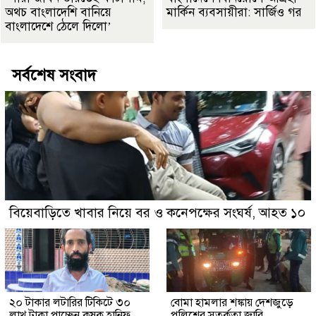
অথচ বাংলাদেশি বানিয়ে
মার্কিন ব্যবসায়ীরা: সার্জিও গর
বাংলাদেশে ঠেলে দিলো’
সর্বশেষ সংবাদ
বিয়েবাড়িতে খাবার নিয়ে বর ও কনেপক্ষের সংঘর্ষ, আহত ১০
২০ টাকার লটারির টিকিটে ৩০
বোমা হামলার শঙ্কায় দেশজুড়ে
লাখ টাকা পাচ্ছেন কৃষক হানিফ
পুলিশের সতর্কতা জারি