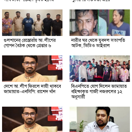
গুলশানের রেস্তোরাঁয় আ.লীগের
নারীর ঘর থেকে যুবদল সভাপতি
গোপন বৈঠক থেকে গ্রেপ্তার ৬
আটক, ভিডিও ভাইরাল
দেশে আ.লীগ ফিরলে দায়ী থাকবে
বিএনপিতে যোগ দিলেন জামায়াত
জামায়াত-এনসিপি: রাশেদ খাঁন
বহিষ্কাকৃত গাজী নজরুলের ১২
অনুসারী