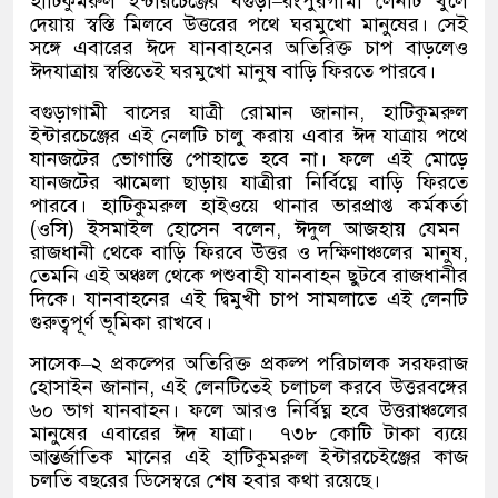
হাটিকুমরুল ইন্টারচেঞ্জের বগুড়া
–
রংপুরগামী লেনটি খুলে
দেয়ায় স্বস্তি মিলবে উত্তরের পথে ঘরমুখো মানুষের। সেই
সঙ্গে এবারের ঈদে যানবাহনের অতিরিক্ত চাপ বাড়লেও
ঈদযাত্রায় স্বস্তিতেই ঘরমুখো মানুষ বাড়ি ফিরতে পারবে।
বগুড়াগামী বাসের যাত্রী রোমান জানান
,
হাটিকুমরুল
ইন্টারচেঞ্জের এই নেলটি চালু করায় এবার ঈদ যাত্রায় পথে
যানজটের ভোগান্তি পোহাতে হবে না। ফলে এই মোড়ে
যানজটের ঝামেলা ছাড়ায় যাত্রীরা নির্বিঘ্নে বাড়ি ফিরতে
পারবে। হাটিকুমরুল হাইওয়ে থানার ভারপ্রাপ্ত কর্মকর্তা
(
ওসি
)
ইসমাইল হোসেন বলেন
,
ঈদুল আজহায় যেমন
রাজধানী থেকে বাড়ি ফিরবে উত্তর ও দক্ষিণাঞ্চলের মানুষ
,
তেমনি এই অঞ্চল থেকে পশুবাহী যানবাহন ছুটবে রাজধানীর
দিকে। যানবাহনের এই দ্বিমুখী চাপ সামলাতে এই লেনটি
গুরুত্বপূর্ণ ভূমিকা রাখবে।
সাসেক
–
২ প্রকল্পের অতিরিক্ত প্রকল্প পরিচালক সরফরাজ
হোসাইন জানান
,
এই লেনটিতেই চলাচল করবে উত্তরবঙ্গের
৬০ ভাগ যানবাহন। ফলে আরও নির্বিঘ্ন হবে উত্তরাঞ্চলের
মানুষের এবারের ঈদ যাত্রা।
৭৩৮ কোটি টাকা ব্যয়ে
আন্তর্জাতিক মানের এই হাটিকুমরুল ইন্টারচেইঞ্জের কাজ
চলতি বছরের ডিসেম্বরে শেষ হবার কথা রয়েছে।