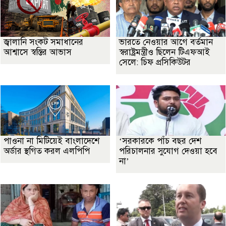
জ্বালানি সংকট সমাধানের
ভারতে নেওয়ার আগে বর্তমান
আশ্বাসে স্বস্তির আভাস
স্বরাষ্ট্রমন্ত্রীও ছিলেন টিএফআই
সেলে: চিফ প্রসিকিউটর
পাওনা না মিটিয়েই বাংলাদেশে
‘সরকারকে পাঁচ বছর দেশ
অর্ডার স্থগিত করল এলপিপি
পরিচালনার সুযোগ দেওয়া হবে
না’