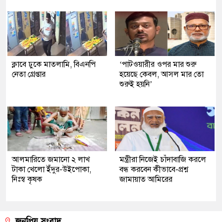
ক্লাবে ঢুকে মাতলামি, বিএনপি
‘পাটওয়ারীর ওপর মার শুরু
নেতা গ্রেপ্তার
হয়েছে কেবল, আসল মার তো
শুরুই হয়নি’
আলমারিতে জমানো ২ লাখ
মন্ত্রীরা নিজেই চাঁদাবাজি করলে
টাকা খেলো ইঁদুর-উইপোকা,
বন্ধ করবেন কীভাবে-প্রশ্ন
নিঃস্ব কৃষক
জামায়াত আমিরের
জনপ্রিয় সংবাদ