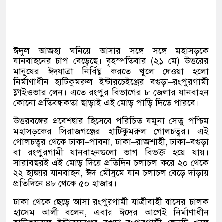
ঈদুল আজহা ঘনিয়ে আসার সঙ্গে সঙ্গে মহাসড়কে
যানবাহনের চাপ বেড়েছে। বৃহস্পতিবার
(
২১ মে
)
উত্তরের
মানুষের ঈদযাত্রা নির্বিঘ্ন করতে খুলে দেওয়া হলো
নির্মাণাধীন হাটিকুমরুল ইন্টারচেইঞ্জের বগুড়া
–
রংপুরগামী
ফ্লাইওভার লেন। এতে রংপুর বিভাগের ৮ জেলার যানবাহন
কোনো প্রতিবন্ধকতা ছাড়াই এই মোড় পাড়ি দিতে পারবে।
উত্তরবঙ্গের প্রবেশদ্বার হিসেবে পরিচিত যমুনা সেতু পশ্চিম
মহাসড়কের সিরাজগঞ্জের হাটিকুমরুল গোলচত্বর। এই
গোলচত্বর থেকে ঢাকা
–
পাবনা
,
ঢাকা
–
রাজশাহী
,
ঢাকা
–
বগুড়া
বা রংপুরগামী যানবাহনগুলো ভাগ বিভক্ত হয়ে যায়।
সারাবছরই এই মোড় দিয়ে প্রতিদিন চলাচল করে ২০ থেকে
২২ হাজার যানবাহন
,
ঈদ মৌসুমে যান চলাচল বেড়ে দাঁড়ায়
প্রতিদিনে ৪৮ থেকে ৫০ হাজার।
ঢাকা থেকে ছেড়ে আসা রংপুরগামী যাত্রীবাহী বাসের চালক
হাসেম আলী বলেন
,
এবার ঈদের আগেই নির্মাণাধীন