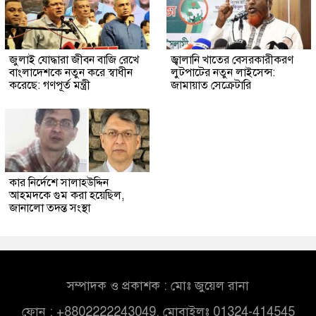
জুলাই যোদ্ধারা জীবন বাজি রেখে
জ্বালানি খাতের বেসরকারীকরণ
বাংলাদেশকে নতুন করে স্বাধীন
লুটপাটের নতুন লাইসেন্স:
করেছে: গণপূর্ত মন্ত্রী
জামায়াত সেক্রেটারি
কার নির্দেশে সালাহউদ্দিন
আহমদকে গুম করা হয়েছিল,
জানালো তদন্ত সংস্থা
সম্পাদক ও প্রকাশক : মোঃ জুয়েল রানা
ফোন : +8802222243049, মোবাইলঃ 01324-414545