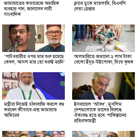
জামায়াতের কভারেজে অমায়িক
ক্লাবে ঢুকে মাতলামি, বিএনপি
ব্যবহার পান, জানালেন নারী
নেতা গ্রেপ্তার
সাংবাদিক
‘পাটওয়ারীর ওপর মার শুরু হয়েছে
আলমারিতে জমানো ২ লাখ টাকা
কেবল, আসল মার তো শুরুই হয়নি’
খেলো ইঁদুর-উইপোকা, নিঃস্ব কৃষক
মন্ত্রীরা নিজেই চাঁদাবাজি করলে বন্ধ
ইসরায়েল ‘অবৈধ’, মুসলিম
করবেন কীভাবে-প্রশ্ন জামায়াত
দেশগুলোকে তাদের বিরুদ্ধে
আমিরের
ঐক্যবদ্ধ হতে হবে: পাকিস্তানের
প্রতিরক্ষামন্ত্রী