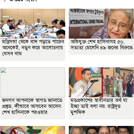
মন্ত্রিসভা থেকে বাদ পড়তে পারেন
অভিযুক্ত শেখ হাসিনাসহ ৫০,
অনেকেই, নতুন করে আলোচনায়
সত্যতা মেলেনি ৪৯ জনের বিরুদ্ধে
যেসব নাম
জনগণ আপনাকে স্বাগত জানাতে
মতপ্রকাশের স্বাধীনতার অর্থ যা
প্রস্তুত, কীভাবে আসবেন আসেন:
ইচ্ছা তাই বলা নয়: রাষ্ট্রদূত
শেখ হাসিনাকে পরওয়ার
মুশফিক