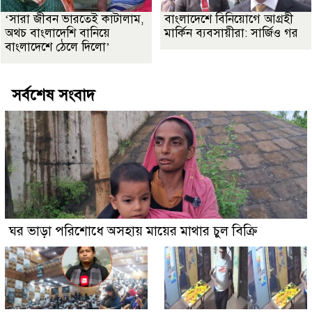
‘সারা জীবন ভারতেই কাটালাম,
বাংলাদেশে বিনিয়োগে আগ্রহী
অথচ বাংলাদেশি বানিয়ে
মার্কিন ব্যবসায়ীরা: সার্জিও গর
বাংলাদেশে ঠেলে দিলো’
সর্বশেষ সংবাদ
ঘর ভাড়া পরিশোধে অসহায় মায়ের মাথার চুল বিক্রি