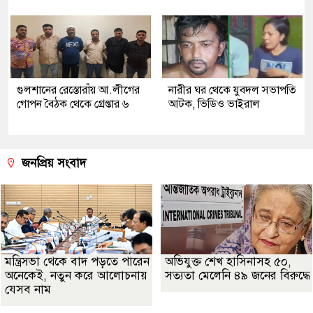
গুলশানের রেস্তোরাঁয় আ.লীগের
নারীর ঘর থেকে যুবদল সভাপতি
গোপন বৈঠক থেকে গ্রেপ্তার ৬
আটক, ভিডিও ভাইরাল
জনপ্রিয় সংবাদ
মন্ত্রিসভা থেকে বাদ পড়তে পারেন
অভিযুক্ত শেখ হাসিনাসহ ৫০,
অনেকেই, নতুন করে আলোচনায়
সত্যতা মেলেনি ৪৯ জনের বিরুদ্ধে
যেসব নাম