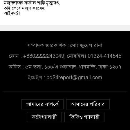
মজুদদারের সর্বোচ্চ শাস্তি মৃত্যুদণ্ড,
তাই ভেবে মজুদ করবেন:
আইনমন্ত্রী
সম্পাদক ও প্রকাশক : মোঃ জুয়েল রানা
ফোন : +8802222243049, মোবাইলঃ 01324-414545
অফিস : ৫ম তলা, ১০০/এ শুক্রাবাদ, ধানমন্ডি, ঢাকা-১২০৭
ইমেইল :
bd24report@gmail.com
আমাদের সম্পর্কে
আমাদের পরিবার
ফটোগ্যালারী
ভিডিও গ্যালারী