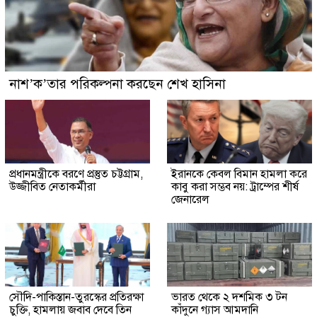
নাশ’ক’তার পরিকল্পনা করছেন শেখ হাসিনা
প্রধানমন্ত্রীকে বরণে প্রস্তুত চট্টগ্রাম,
ইরানকে কেবল বিমান হামলা করে
উজ্জীবিত নেতাকর্মীরা
কাবু করা সম্ভব নয়: ট্রাম্পের শীর্ষ
জেনারেল
সৌদি-পাকিস্তান-তুরস্কের প্রতিরক্ষা
ভারত থেকে ২ দশমিক ৩ টন
চুক্তি, হামলায় জবাব দেবে তিন
কাঁদুনে গ্যাস আমদানি