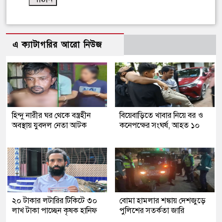
এ ক্যাটাগরির আরো নিউজ
হিন্দু নারীর ঘর থেকে বস্ত্রহীন
বিয়েবাড়িতে খাবার নিয়ে বর ও
অবস্থায় যুবদল নেতা আটক
কনেপক্ষের সংঘর্ষ, আহত ১০
২০ টাকার লটারির টিকিটে ৩০
বোমা হামলার শঙ্কায় দেশজুড়ে
লাখ টাকা পাচ্ছেন কৃষক হানিফ
পুলিশের সতর্কতা জারি