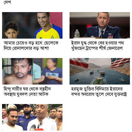
দেশ
আমার চেয়েও বড় হবে: ছেলেকে
ইরান যুদ্ধ থেকে বের হওয়ার পথ
নিয়ে রোনালদোর বড় আশা
খুঁজছেন ট্রাম্পের শীর্ষ জেনারেল
হিন্দু নারীর ঘর থেকে বস্ত্রহীন
হরমুজ চুক্তির বিনিময়ে ইরানের
অবস্থায় যুবদল নেতা আটক
বন্দর অবরোধ তুলে নেবে যুক্তরাষ্ট্র