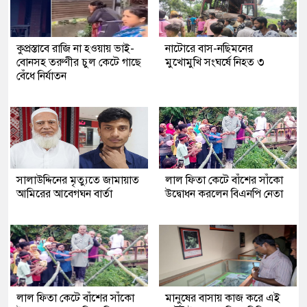
কুপ্রস্তাবে রাজি না হওয়ায় ভাই-
নাটোরে বাস-নছিমনের
বোনসহ তরুণীর চুল কেটে গাছে
মুখোমুখি সংঘর্ষে নিহত ৩
বেঁধে নির্যাতন
সালাউদ্দিনের মৃত্যুতে জামায়াত
লাল ফিতা কেটে বাঁশের সাঁকো
আমিরের আবেগঘন বার্তা
উদ্বোধন করলেন বিএনপি নেতা
লাল ফিতা কেটে বাঁশের সাঁকো
মানুষের বাসায় কাজ করে এই