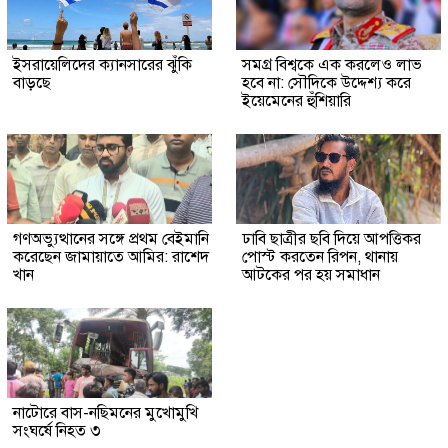
ইসরায়েলিদের ক্যানসারের ঝুঁকি
সমগ্র বিশ্বকে এক করলেও লাভ
বাড়ছে
হবে না: সৌদিকে উদ্দেশ্য করে
ইয়েমেনের হুঁশিয়ারি
গণঅভ্যুত্থানের সঙ্গে প্রথম বেইমানি
ঢাবি ছাত্রীর ছবি দিয়ে আপত্তিকর
করেছেন জামায়াতে আমির: রাশেদ
পোস্ট করতেন রিপন, থানায়
খান
আটকের পর হয় সমাধান
নাটোরে বাস-নছিমনের মুখোমুখি
সংঘর্ষে নিহত ৩