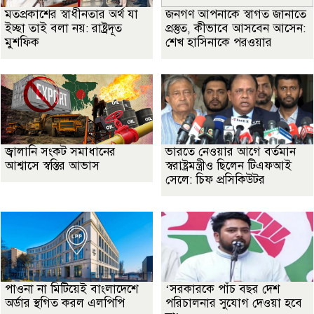
মতপ্রকাশের স্বাধীনতার অর্থ যা
জনগণ আপনাকে স্বাগত জানাতে
ইচ্ছা তাই বলা নয়: রাষ্ট্রদূত
প্রস্তুত, কীভাবে আসবেন আসেন:
মুশফিক
শেখ হাসিনাকে পরওয়ার
জ্বালানি সংকট সমাধানের
ভারতে নেওয়ার আগে বর্তমান
আশ্বাসে স্বস্তির আভাস
স্বরাষ্ট্রমন্ত্রীও ছিলেন টিএফআই
সেলে: চিফ প্রসিকিউটর
পাওনা না মিটিয়েই বাংলাদেশে
‘সরকারকে পাঁচ বছর দেশ
অর্ডার স্থগিত করল এলপিপি
পরিচালনার সুযোগ দেওয়া হবে