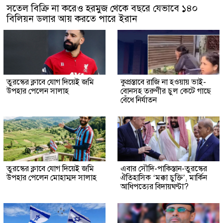
সতেল বিক্রি না করেও হরমুজ থেকে বছরে যেভাবে ১৪০
বিলিয়ন ডলার আয় করতে পারে ইরান
তুরস্কের ক্লাবে যোগ দিয়েই জমি
কুপ্রস্তাবে রাজি না হওয়ায় ভাই-
উপহার পেলেন সালাহ
বোনসহ তরুণীর চুল কেটে গাছে
বেঁধে নির্যাতন
তুরস্কের ক্লাবে যোগ দিয়েই জমি
এবার সৌদি-পাকিস্তান-তুরস্কের
উপহার পেলেন মোহাম্মদ সালাহ
ঐতিহাসিক ‘মক্কা চুক্তি’, মার্কিন
আধিপত্যের বিদায়ঘণ্টা?