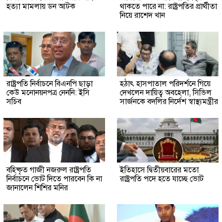
হত্যা মামলায় ডন আটক
থাকতে পারে না: রাষ্ট্রপতির প্রার্থীতা
নিয়ে রাশেদ খান
রাষ্ট্রপতি নির্বাচনে বিএনপি ছাড়া
হঠাৎ হাসপাতাল পরিদর্শনে গিয়ে
কেউ মনোনয়নপত্র নেননি: ইসি
দেখলেন দায়িত্ব অবহেলা, সিভিল
সচিব
সার্জনকে বদলির নির্দেশ স্বাস্থ্যমন্ত্রীর
বহিষ্কৃত গাজী নজরুল রাষ্ট্রপতি
ইতিহাসে দ্বিতীয়বারের মতো
নির্বাচনে ভোট দিতে পারবেন কি না
রাষ্ট্রপতি পদে হতে যাচ্ছে ভোট
জানালেন শিশির মনির