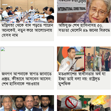
মন্ত্রিসভা থেকে বাদ পড়তে পারেন
অভিযুক্ত শেখ হাসিনাসহ ৫০,
অনেকেই, নতুন করে আলোচনায়
সত্যতা মেলেনি ৪৯ জনের বিরুদ্ধে
যেসব নাম
জনগণ আপনাকে স্বাগত জানাতে
মতপ্রকাশের স্বাধীনতার অর্থ যা
প্রস্তুত, কীভাবে আসবেন আসেন:
ইচ্ছা তাই বলা নয়: রাষ্ট্রদূত
শেখ হাসিনাকে পরওয়ার
মুশফিক