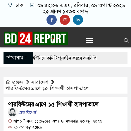
ঢাকা
০৯:৫২:২৭ এএম
, রবিবার, ০৯ অগাস্ট ২০২৬,
২৫ শ্রাবণ ১৪৩৩ বঙ্গাব্দ
শিরোনাম ::
্যে দেশের সব ইউনিটে কমিটি পুনর্গঠন করবে এনসিপি
থেকে সালমান শাহ হত্যা মামলায় ডন আটক
প্রচ্ছদ
সারাদেশ
িদ্ধান্তে স্থির থাকতে পারে না: রাষ্ট্রপতির প্রার্থীতা
পারফিউমের ঘ্রাণে ১৫ শিক্ষার্থী হাসপাতালে
পারফিউমের ঘ্রাণে ১৫ শিক্ষার্থী হাসপাতালে
র্বাচনে বিএনপি ছাড়া কেউ মনোনয়নপত্র নেননি: ইসি সচিব
ডেস্ক রিপোর্ট
ল পরিদর্শনে গিয়ে দেখলেন দায়িত্ব অবহেলা, সিভিল
আপডেট সময় ১১:০৬:২৫ অপরাহ্ন, মঙ্গলবার, ২৩ জুন ২০২৬
৭৫ বার পড়া হয়েছে