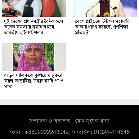
দুই দেশের প্রধানমন্ত্রীর বৈঠক হলে
দেশে প্রাইভেট টিউশন মহামারি
অনেক সমস্যার সমাধান হবে:
আকার ধারণ করেছে: গণশিক্ষা
ভারতীয় হাইকমিশনার
প্রতিমন্ত্রী
বাড়ির মালিককে কুপিয়ে ৯ টুকরো
করল ভাড়াটিয়া, উদ্ধার হয়নি পা ও
মাথা
সম্পাদক ও প্রকাশক : মোঃ জুয়েল রানা
ফোন : +8802222243049, মোবাইলঃ 01324-414545