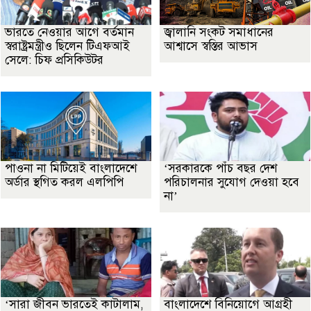
ভারতে নেওয়ার আগে বর্তমান
জ্বালানি সংকট সমাধানের
স্বরাষ্ট্রমন্ত্রীও ছিলেন টিএফআই
আশ্বাসে স্বস্তির আভাস
সেলে: চিফ প্রসিকিউটর
পাওনা না মিটিয়েই বাংলাদেশে
‘সরকারকে পাঁচ বছর দেশ
অর্ডার স্থগিত করল এলপিপি
পরিচালনার সুযোগ দেওয়া হবে
না’
‘সারা জীবন ভারতেই কাটালাম,
বাংলাদেশে বিনিয়োগে আগ্রহী