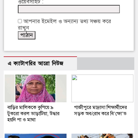
ওয়েবসাইট :
আপনার ইমেইল ও অন্যান্য তথ্য সঞ্চয় করে
রাখুন
এ ক্যাটাগরির আরো নিউজ
বাড়ির মালিককে কুপিয়ে ৯
গাজীপুরে মাদ্রাসা শিক্ষার্থীদের
টুকরো করল ভাড়াটিয়া, উদ্ধার
সড়ক অব/রোধ করে বি’ক্ষো’ভ
হয়নি পা ও মাথা