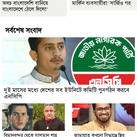
অথচ বাংলাদেশি বানিয়ে
মার্কিন ব্যবসায়ীরা: সার্জিও গর
বাংলাদেশে ঠেলে দিলো’
সর্বশেষ সংবাদ
দুই মাসের মধ্যে দেশের সব ইউনিটে কমিটি পুনর্গঠন করবে
এনসিপি
বিমানবন্দর থেকে সালমান শাহ
জামায়াত কখনো সিদ্ধান্তে স্থির