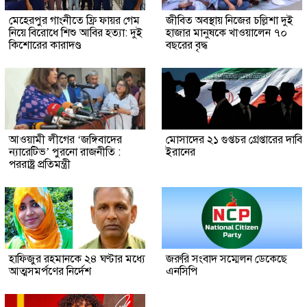
মেহেরপুর গাংনীতে ফ্রি ফায়র গেম
জীবিত অবস্থায় নিজের চল্লিশা দুই
নিয়ে বিরোধে শিশু আবির হত্যা: দুই
হাজার মানুষকে খাওয়ালেন ৭০
কিশোরের কারাদণ্ড
বছরের বৃদ্ধ
আওয়ামী লীগের ‘জঙ্গিবাদের
মোসাদের ২১ গুপ্তচর গ্রেপ্তারের দাবি
ন্যারেটিভ’ পুরনো রাজনীতি :
ইরানের
পররাষ্ট্র প্রতিমন্ত্রী
হাফিজুর রহমানকে ২৪ ঘণ্টার মধ্যে
জরুরি সংবাদ সম্মেলন ডেকেছে
আত্মসমর্পণের নির্দেশ
এনসিপি