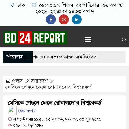
ঢাকা
০৪:৫০:১৮ পিএম
, বৃহস্পতিবার, ০৬ অগাস্ট
২০২৬, ২২ শ্রাবণ ১৪৩৩ বঙ্গাব্দ
শিরোনাম ::
 পাকিস্তানি হাইকমিশনারের বাসভবনে আগুন, আইসিইউতে
প্রচ্ছদ
সারাদেশ
হত্যাচেষ্টা মামলায় গ্রেপ্তার মডেল সিমু
মেসিকে পেছনে ফেলে রোনালদোর বিশ্বরেকর্ড
হচ্ছে র‍্যাব, আসছে নতুন বাহিনী ‘স্পেশাল রেসপন্স
মেসিকে পেছনে ফেলে রোনালদোর বিশ্বরেকর্ড
ডেস্ক রিপোর্ট
ংনীতে ফ্রি ফায়র গেম নিয়ে বিরোধে শিশু আবির হত্যা: দুই
আপডেট সময় ১১:৫৫:৫৩ অপরাহ্ন, মঙ্গলবার, ২৩ জুন ২০২৬
৩২৮ বার পড়া হয়েছে