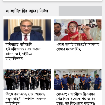
এ ক্যাটাগরির আরো নিউজ
বারিধারায় পাকিস্তানি
এবার জুলাই হত্যাচেষ্টা মামলায়
হাইকমিশনারের বাসভবনে
গ্রেপ্তার মডেল সিমু
আগুন, আইসিইউতে
হাইকমিশনার
বিলুপ্ত করা হচ্ছে র‍্যাব, আসছে
মেহেরপুর গাংনীতে ফ্রি ফায়র
নতুন বাহিনী ‘স্পেশাল রেসপন্স
গেম নিয়ে বিরোধে শিশু আবির
ব্যাটালিয়ন’
হত্যা: দুই কিশোরের কারাদণ্ড