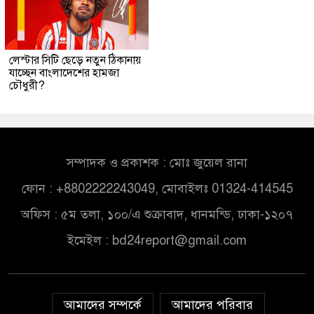
লেস্টার সিটি ছেড়ে নতুন ঠিকানায়
যাচ্ছেন বাংলাদেশের হামজা
চৌধুরী?
সম্পাদক ও প্রকাশক : মোঃ জুয়েল রানা
ফোন : +8802222243049, মোবাইলঃ 01324-414545
অফিস : ৫ম তলা, ১০০/এ শুক্রাবাদ, ধানমন্ডি, ঢাকা-১২০৭
ইমেইল :
bd24report@gmail.com
আমাদের সম্পর্কে
আমাদের পরিবার