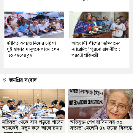
জীবিত অবস্থায় নিজের চল্লিশা
আওয়ামী লীগের ‘জঙ্গিবাদের
দুই হাজার মানুষকে খাওয়ালেন
ন্যারেটিভ’ পুরনো রাজনীতি :
৭০ বছরের বৃদ্ধ
পররাষ্ট্র প্রতিমন্ত্রী
জনপ্রিয় সংবাদ
মন্ত্রিসভা থেকে বাদ পড়তে পারেন
অভিযুক্ত শেখ হাসিনাসহ ৫০,
অনেকেই, নতুন করে আলোচনায়
সত্যতা মেলেনি ৪৯ জনের বিরুদ্ধে