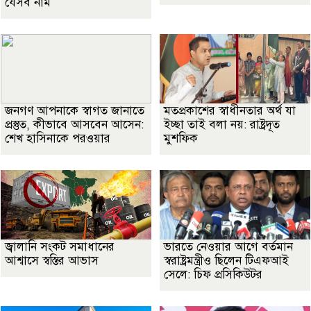
যেসব নাম
জনগণ আপনাকে স্বাগত জানাতে
মতপ্রকাশের স্বাধীনতার অর্থ যা
প্রস্তুত, কীভাবে আসবেন আসেন:
ইচ্ছা তাই বলা নয়: রাষ্ট্রদূত
শেখ হাসিনাকে পরওয়ার
মুশফিক
জ্বালানি সংকট সমাধানের
ভারতে নেওয়ার আগে বর্তমান
আশ্বাসে স্বস্তির আভাস
স্বরাষ্ট্রমন্ত্রীও ছিলেন টিএফআই
সেলে: চিফ প্রসিকিউটর