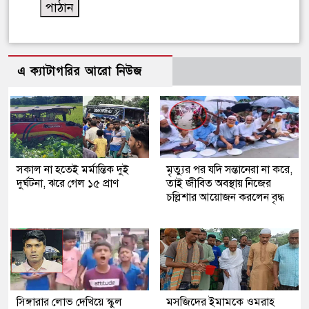
এ ক্যাটাগরির আরো নিউজ
সকাল না হতেই মর্মান্তিক দুই
মৃত্যুর পর যদি সন্তানেরা না করে,
দুর্ঘটনা, ঝরে গেল ১৫ প্রাণ
তাই জীবিত অবস্থায় নিজের
চল্লিশার আয়োজন করলেন বৃদ্ধ
সিঙ্গারার লোভ দেখিয়ে স্কুল
মসজিদের ইমামকে ওমরাহ