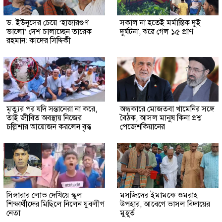
ড. ইউনূসের চেয়ে ‘হাজারগুণ
সকাল না হতেই মর্মান্তিক দুই
ভালো’ দেশ চালাচ্ছেন তারেক
দুর্ঘটনা, ঝরে গেল ১৫ প্রাণ
রহমান: কাদের সিদ্দিকী
মৃত্যুর পর যদি সন্তানেরা না করে,
অন্ধকারে মোজতবা খামেনির সঙ্গে
তাই জীবিত অবস্থায় নিজের
বৈঠক, আসল মানুষ কিনা প্রশ্ন
চল্লিশার আয়োজন করলেন বৃদ্ধ
পেজেশকিয়ানের
সিঙ্গারার লোভ দেখিয়ে স্কুল
মসজিদের ইমামকে ওমরাহ
শিক্ষার্থীদের মিছিলে নিলেন যুবলীগ
উপহার, আবেগে ভাসল বিদায়ের
নেতা
মুহূর্ত