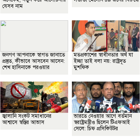
যেসব নাম
জনগণ আপনাকে স্বাগত জানাতে
মতপ্রকাশের স্বাধীনতার অর্থ যা
প্রস্তুত, কীভাবে আসবেন আসেন:
ইচ্ছা তাই বলা নয়: রাষ্ট্রদূত
শেখ হাসিনাকে পরওয়ার
মুশফিক
জ্বালানি সংকট সমাধানের
ভারতে নেওয়ার আগে বর্তমান
আশ্বাসে স্বস্তির আভাস
স্বরাষ্ট্রমন্ত্রীও ছিলেন টিএফআই
সেলে: চিফ প্রসিকিউটর