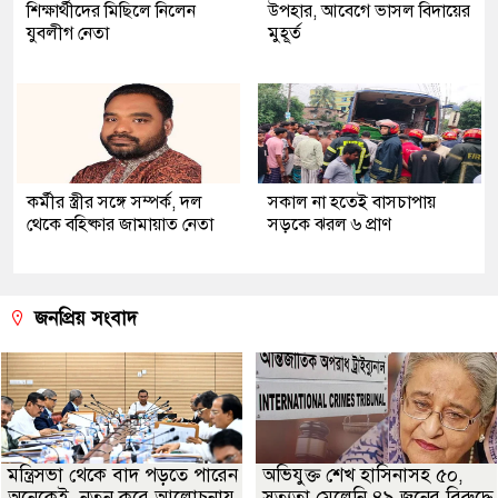
শিক্ষার্থীদের মিছিলে নিলেন
উপহার, আবেগে ভাসল বিদায়ের
যুবলীগ নেতা
মুহূর্ত
কর্মীর স্ত্রীর সঙ্গে সম্পর্ক, দল
সকাল না হতেই বাসচাপায়
থেকে বহিষ্কার জামায়াত নেতা
সড়কে ঝরল ৬ প্রাণ
জনপ্রিয় সংবাদ
মন্ত্রিসভা থেকে বাদ পড়তে পারেন
অভিযুক্ত শেখ হাসিনাসহ ৫০,
অনেকেই, নতুন করে আলোচনায়
সত্যতা মেলেনি ৪৯ জনের বিরুদ্ধে