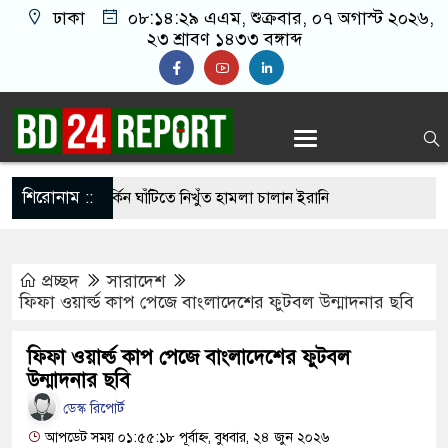
ঢাকা
০৮:১৪:৩০ এএম
, শুক্রবার, ০৭ অগাস্ট ২০২৬,
২৩ শ্রাবণ ১৪৩৩ বঙ্গাব্দ
শিরোনাম ::
হার ছাড়াই মার্কিন ঘাঁটিতে নিখুঁত হামলা চালান ইরানি
প্রচ্ছদ
সারাদেশ
গ্রস্ত ১০০ পরিবারকে নতুন ঘর দেবেন প্রধানমন্ত্রী
ফিফা ওয়ার্ল্ড কাপ পেজে বাংলাদেশের ফুটবল উন্মাদনার ছবি
ত্তিকর ছবি তুলে লন্ডনে বয়ফ্রেন্ডের কাছে পাঠাতেন
ফিফা ওয়ার্ল্ড কাপ পেজে বাংলাদেশের ফুটবল
দ্যালয়ের ছাত্রী
উন্মাদনার ছবি
 চেয়ে ‘হাজারগুণ ভালো’ দেশ চালাচ্ছেন তারেক রহমান:
ডেস্ক রিপোর্ট
আপডেট সময় ০১:৫৫:১৮ পূর্বাহ্ন, বুধবার, ২৪ জুন ২০২৬