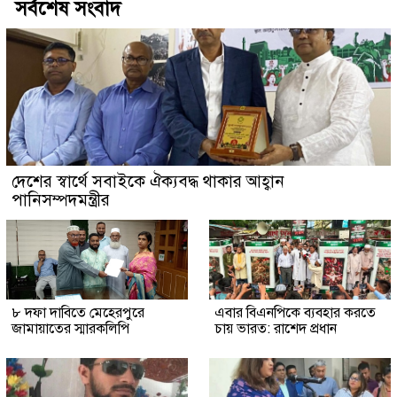
সর্বশেষ সংবাদ
দেশের স্বার্থে সবাইকে ঐক্যবদ্ধ থাকার আহ্বান
পানিসম্পদমন্ত্রীর
৮ দফা দাবিতে মেহেরপুরে
এবার বিএনপিকে ব্যবহার করতে
জামায়াতের স্মারকলিপি
চায় ভারত: রাশেদ প্রধান