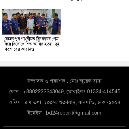
মেহেরপুর গাংনীতে ফ্রি ফায়র গেম
নিয়ে বিরোধে শিশু আবির হত্যা: দুই
কিশোরের কারাদণ্ড
সম্পাদক ও প্রকাশক : মোঃ জুয়েল রানা
ফোন : +8802222243049, মোবাইলঃ 01324-414545
অফিস : ৫ম তলা, ১০০/এ শুক্রাবাদ, ধানমন্ডি, ঢাকা-১২০৭
ইমেইল :
bd24report@gmail.com