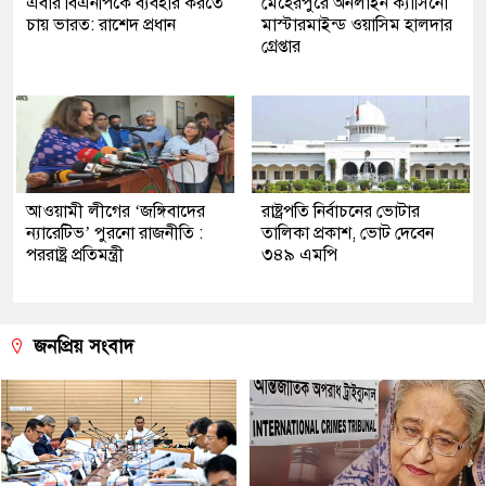
এবার বিএনপিকে ব্যবহার করতে
মেহেরপুরে অনলাইন ক্যাসিনো
চায় ভারত: রাশেদ প্রধান
মাস্টারমাইন্ড ওয়াসিম হালদার
গ্রেপ্তার
আওয়ামী লীগের ‘জঙ্গিবাদের
রাষ্ট্রপতি নির্বাচনের ভোটার
ন্যারেটিভ’ পুরনো রাজনীতি :
তালিকা প্রকাশ, ভোট দেবেন
পররাষ্ট্র প্রতিমন্ত্রী
৩৪৯ এমপি
জনপ্রিয় সংবাদ