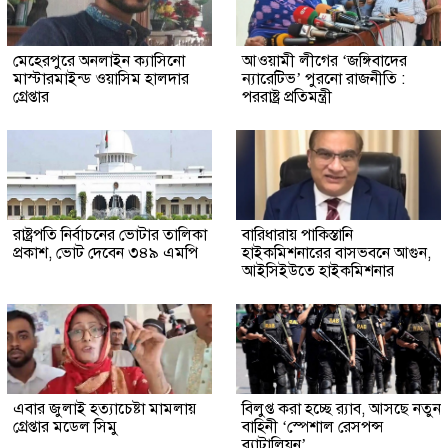
মেহেরপুরে অনলাইন ক্যাসিনো
আওয়ামী লীগের ‘জঙ্গিবাদের
মাস্টারমাইন্ড ওয়াসিম হালদার
ন্যারেটিভ’ পুরনো রাজনীতি :
গ্রেপ্তার
পররাষ্ট্র প্রতিমন্ত্রী
রাষ্ট্রপতি নির্বাচনের ভোটার তালিকা
বারিধারায় পাকিস্তানি
প্রকাশ, ভোট দেবেন ৩৪৯ এমপি
হাইকমিশনারের বাসভবনে আগুন,
আইসিইউতে হাইকমিশনার
এবার জুলাই হত্যাচেষ্টা মামলায়
বিলুপ্ত করা হচ্ছে র‍্যাব, আসছে নতুন
গ্রেপ্তার মডেল সিমু
বাহিনী ‘স্পেশাল রেসপন্স
ব্যাটালিয়ন’