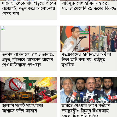
মন্ত্রিসভা থেকে বাদ পড়তে পারেন
অভিযুক্ত শেখ হাসিনাসহ ৫০,
অনেকেই, নতুন করে আলোচনায়
সত্যতা মেলেনি ৪৯ জনের বিরুদ্ধে
যেসব নাম
জনগণ আপনাকে স্বাগত জানাতে
মতপ্রকাশের স্বাধীনতার অর্থ যা
প্রস্তুত, কীভাবে আসবেন আসেন:
ইচ্ছা তাই বলা নয়: রাষ্ট্রদূত
শেখ হাসিনাকে পরওয়ার
মুশফিক
জ্বালানি সংকট সমাধানের
ভারতে নেওয়ার আগে বর্তমান
আশ্বাসে স্বস্তির আভাস
স্বরাষ্ট্রমন্ত্রীও ছিলেন টিএফআই
সেলে: চিফ প্রসিকিউটর