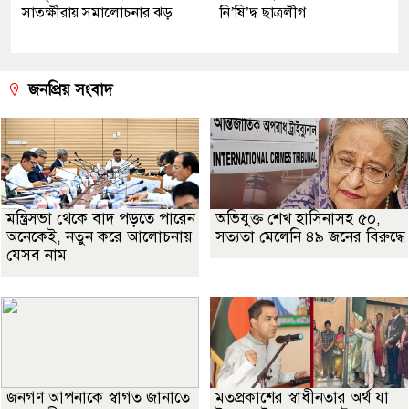
সাতক্ষীরায় সমালোচনার ঝড়
নি’ষি’দ্ধ ছাত্রলীগ
জনপ্রিয় সংবাদ
মন্ত্রিসভা থেকে বাদ পড়তে পারেন
অভিযুক্ত শেখ হাসিনাসহ ৫০,
অনেকেই, নতুন করে আলোচনায়
সত্যতা মেলেনি ৪৯ জনের বিরুদ্ধে
যেসব নাম
জনগণ আপনাকে স্বাগত জানাতে
মতপ্রকাশের স্বাধীনতার অর্থ যা