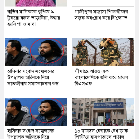
বাড়ির মালিককে কুপিয়ে ৯
গাজীপুরে মাদ্রাসা শিক্ষার্থীদের
টুকরো করল ভাড়াটিয়া, উদ্ধার
সড়ক অব/রোধ করে বি’ক্ষো’ভ
হয়নি পা ও মাথা
হাসিনার সংবাদ সম্মেলনের
সীমান্তে আরও এক
উপস্থাপক অরিনকে নিয়ে
বাংলাদেশিকে গুলি করে মারল
সাতক্ষীরায় সমালোচনার ঝড়
বিএসএফ
হাসিনার সংবাদ সম্মেলনের
১০ ছাত্রদল নেতাকে বেধ’ড়’ক
উপস্থাপক অরিনকে নিয়ে
পি’টি’য়ে হাসপাতালে পাঠাল