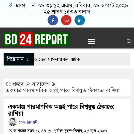
ঢাকা
০৯:৩১:১৩ এএম
, রবিবার, ০৯ অগাস্ট ২০২৬,
২৫ শ্রাবণ ১৪৩৩ বঙ্গাব্দ
শিরোনাম ::
থেকে সালমান শাহ হত্যা মামলায় ডন আটক
িদ্ধান্তে স্থির থাকতে পারে না: রাষ্ট্রপতির প্রার্থীতা
প্রচ্ছদ
সারাদেশ
একমাত্র পারমাণবিক অস্ত্রই পারে বিশ্বযুদ্ধ ঠেকাতে: রাশিয়া
র্বাচনে বিএনপি ছাড়া কেউ মনোনয়নপত্র নেননি: ইসি সচিব
একমাত্র পারমাণবিক অস্ত্রই পারে বিশ্বযুদ্ধ ঠেকাতে:
ল পরিদর্শনে গিয়ে দেখলেন দায়িত্ব অবহেলা, সিভিল
রাশিয়া
ডেস্ক রিপোর্ট
দেশ স্বাস্থ্যমন্ত্রীর
আপডেট সময় ১২:৩৪:৫০ পূর্বাহ্ন, বৃহস্পতিবার, ২৫ জুন ২০২৬