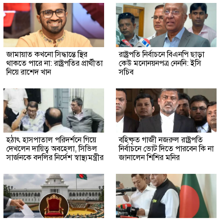
জামায়াত কখনো সিদ্ধান্তে স্থির
রাষ্ট্রপতি নির্বাচনে বিএনপি ছাড়া
থাকতে পারে না: রাষ্ট্রপতির প্রার্থীতা
কেউ মনোনয়নপত্র নেননি: ইসি
নিয়ে রাশেদ খান
সচিব
হঠাৎ হাসপাতাল পরিদর্শনে গিয়ে
বহিষ্কৃত গাজী নজরুল রাষ্ট্রপতি
দেখলেন দায়িত্ব অবহেলা, সিভিল
নির্বাচনে ভোট দিতে পারবেন কি না
সার্জনকে বদলির নির্দেশ স্বাস্থ্যমন্ত্রীর
জানালেন শিশির মনির