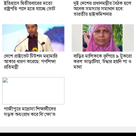
ইতিহাসে দ্বিতীয়বারের মতো
দুই দেশের প্রধানমন্ত্রীর বৈঠক হলে
রাষ্ট্রপতি পদে হতে যাচ্ছে ভোট
অনেক সমস্যার সমাধান হবে:
ভারতীয় হাইকমিশনার
দেশে প্রাইভেট টিউশন মহামারি
বাড়ির মালিককে কুপিয়ে ৯ টুকরো
আকার ধারণ করেছে: গণশিক্ষা
করল ভাড়াটিয়া, উদ্ধার হয়নি পা ও
প্রতিমন্ত্রী
মাথা
গাজীপুরে মাদ্রাসা শিক্ষার্থীদের
সড়ক অব/রোধ করে বি’ক্ষো’ভ