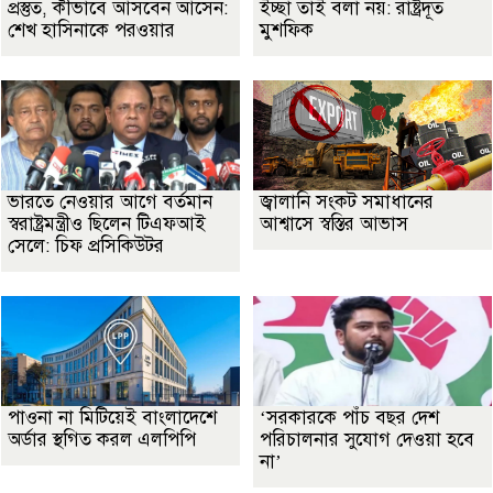
প্রস্তুত, কীভাবে আসবেন আসেন:
ইচ্ছা তাই বলা নয়: রাষ্ট্রদূত
শেখ হাসিনাকে পরওয়ার
মুশফিক
ভারতে নেওয়ার আগে বর্তমান
জ্বালানি সংকট সমাধানের
স্বরাষ্ট্রমন্ত্রীও ছিলেন টিএফআই
আশ্বাসে স্বস্তির আভাস
সেলে: চিফ প্রসিকিউটর
পাওনা না মিটিয়েই বাংলাদেশে
‘সরকারকে পাঁচ বছর দেশ
অর্ডার স্থগিত করল এলপিপি
পরিচালনার সুযোগ দেওয়া হবে
না’