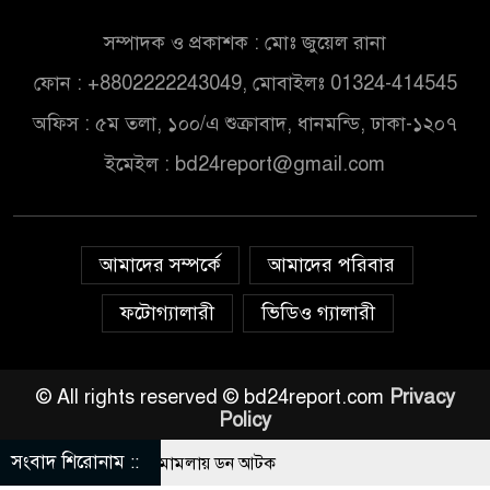
সম্পাদক ও প্রকাশক : মোঃ জুয়েল রানা
ফোন : +8802222243049, মোবাইলঃ 01324-414545
অফিস : ৫ম তলা, ১০০/এ শুক্রাবাদ, ধানমন্ডি, ঢাকা-১২০৭
ইমেইল :
bd24report@gmail.com
আমাদের সম্পর্কে
আমাদের পরিবার
ফটোগ্যালারী
ভিডিও গ্যালারী
© All rights reserved © bd24report.com
Privacy
Policy
সংবাদ শিরোনাম ::
কে সালমান শাহ হত্যা মামলায় ডন আটক