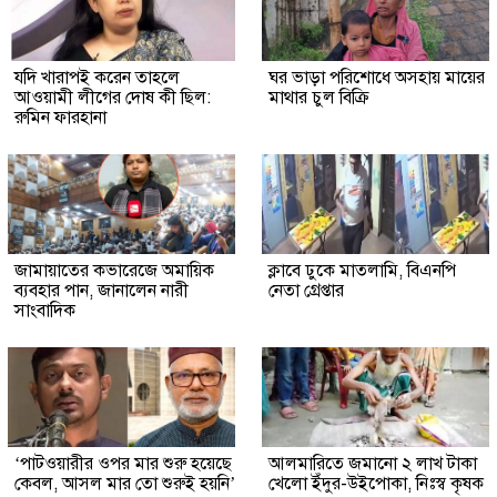
যদি খারাপই করেন তাহলে
ঘর ভাড়া পরিশোধে অসহায় মায়ের
আওয়ামী লীগের দোষ কী ছিল:
মাথার চুল বিক্রি
রুমিন ফারহানা
জামায়াতের কভারেজে অমায়িক
ক্লাবে ঢুকে মাতলামি, বিএনপি
ব্যবহার পান, জানালেন নারী
নেতা গ্রেপ্তার
সাংবাদিক
‘পাটওয়ারীর ওপর মার শুরু হয়েছে
আলমারিতে জমানো ২ লাখ টাকা
কেবল, আসল মার তো শুরুই হয়নি’
খেলো ইঁদুর-উইপোকা, নিঃস্ব কৃষক