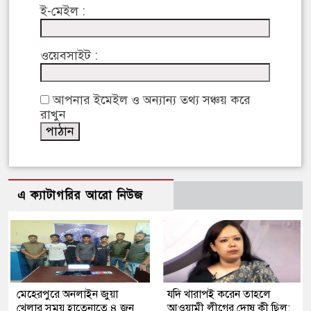
ই-মেইল :
ওয়েবসাইট :
আপনার ইমেইল ও অন্যান্য তথ্য সঞ্চয় করে
রাখুন
এ ক্যাটাগরির আরো নিউজ
মেহেরপুরে অনলাইন জুয়া
যদি খারাপই করেন তাহলে
খেলার সময় হাতেনাতে ৪ জন
আওয়ামী লীগের দোষ কী ছিল: