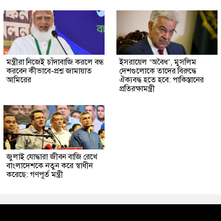
মন্ত্রীরা নিজেই চাঁদাবাজি করলে বন্ধ
ইসরায়েল ‘অবৈধ’, মুসলিম
করবেন কীভাবে-প্রশ্ন জামায়াত
দেশগুলোকে তাদের বিরুদ্ধে
আমিরের
ঐক্যবদ্ধ হতে হবে: পাকিস্তানের
প্রতিরক্ষামন্ত্রী
জুলাই যোদ্ধারা জীবন বাজি রেখে
বাংলাদেশকে নতুন করে স্বাধীন
করেছে: গণপূর্ত মন্ত্রী