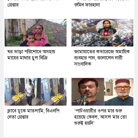
গ্রেপ্তার
রুমিন ফারহানা
ঘর ভাড়া পরিশোধে অসহায়
জামায়াতের কভারেজে অমায়িক
মায়ের মাথার চুল বিক্রি
ব্যবহার পান, জানালেন নারী
সাংবাদিক
ক্লাবে ঢুকে মাতলামি, বিএনপি
‘পাটওয়ারীর ওপর মার শুরু
নেতা গ্রেপ্তার
হয়েছে কেবল, আসল মার তো
শুরুই হয়নি’