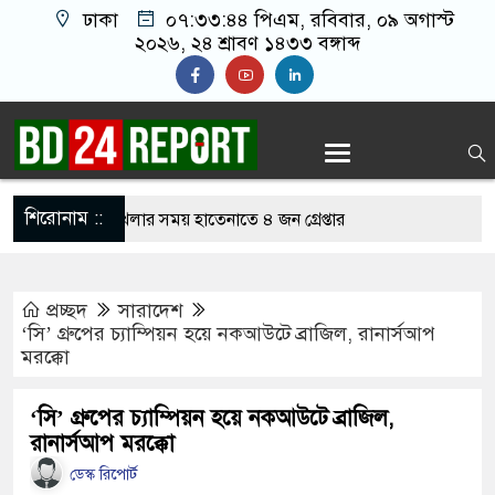
ঢাকা
০৭:৩৩:৪৫ পিএম
, রবিবার, ০৯ অগাস্ট
২০২৬, ২৪ শ্রাবণ ১৪৩৩ বঙ্গাব্দ
শিরোনাম ::
নলাইন জুয়া খেলার সময় হাতেনাতে ৪ জন গ্রেপ্তার
 করেন তাহলে আওয়ামী লীগের দোষ কী ছিল: রুমিন
প্রচ্ছদ
সারাদেশ
‘সি’ গ্রুপের চ্যাম্পিয়ন হয়ে নকআউটে ব্রাজিল, রানার্সআপ
মরক্কো
িশোধে অসহায় মায়ের মাথার চুল বিক্রি
কভারেজে অমায়িক ব্যবহার পান, জানালেন নারী
‘সি’ গ্রুপের চ্যাম্পিয়ন হয়ে নকআউটে ব্রাজিল,
রানার্সআপ মরক্কো
ডেস্ক রিপোর্ট