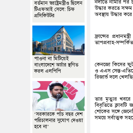
নদীতে নামার পর চ
বর্তমান স্বরাষ্ট্রমন্ত্রীও ছিলেন
উদ্ধার করতে সক্ষ
টিএফআই সেলে: চিফ
অবস্থায় উদ্ধার করে
প্রসিকিউটর
ফ্রান্সের প্রধানম
তাপপ্রবাহ-সম্পর্ক
পাওনা না মিটিয়েই
কেনজো কিসের ফুটব
বাংলাদেশে অর্ডার স্থগিত
ও এএস সেন্ত-এতিয়
করল এলপিপি
রিজার্ভ দলে খেলছ
তার মৃত্যুর খবর
বিবৃতিতে ক্লাবট
শোকের সঙ্গে জেনে
‘সরকারকে পাঁচ বছর দেশ
সময়ে সর্বাত্মক সহ
পরিচালনার সুযোগ দেওয়া
হবে না’