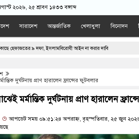
গাস্ট ২০২৬, ২৫ শ্রাবণ ১৪৩৩ বঙ্গাব্দ
াদেশ
সারাদেশ
আন্তর্জাতিক
খেলাধুলা
বিনোদন
জতের ৯ দফা, ইসলামবিরোধী আইন না করার দাবি
 মির্জা ফখরুল নির্বাচিত
েশ
াড়িতে হামলা, অল্পের জন্য প্রাণে রক্ষা
মান্তিক দুর্ঘটনায় প্রাণ হারালেন ফ্রান্সের ফুটবলার
 আইনের মুখোমুখি হবেন: সমাজকল্যাণমন্ত্রী
ঝেই মর্মান্তিক দুর্ঘটনায় প্রাণ হারালেন ফ্রান্স
ন্ত্রী
আপডেট সময় ০৯:৫১:২৪ অপরাহ্ন, বৃহস্পতিবার, ২৫ জুন ২০২
য়েছে