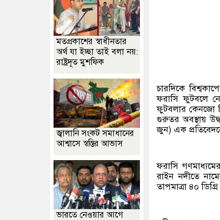
মতপ্রকাশের স্বাধীনতার
অর্থ যা ইচ্ছা তাই বলা নয়:
রাষ্ট্রদূত মুশফিক
চারদিকে বিশ্বকাপ
ফরাসি ফুটবলে ন
ফুটবলার কেনজো কিয়
গুরুতর অবস্থায় উদ
জুন) এক প্রতিবেদ
জ্বালানি সংকট সমাধানের
আশ্বাসে স্বস্তির আভাস
ফরাসি গণমাধ্যমের 
রাইন নদীতে নামেন
তাপমাত্রা ৪০ ডিগ্র
ভারতে নেওয়ার আগে