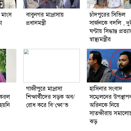
 মাংস
বাবুনগর মাদ্রাসায়
চাঁদপুরের সিভিল
া
প্রধানমন্ত্রী
সার্জনকে বদলি , দু
ঘণ্টায় সিদ্ধান্ত প্রত্য
স্বাস্থ্যমন্ত্রীর
গাজীপুরে মাদ্রাসা
হাসিনার সংবাদ
 করল
শিক্ষার্থীদের সড়ক অব/
সম্মেলনের উপস্থাপ
 হয়নি
রোধ করে বি’ক্ষো’ভ
অরিনকে নিয়ে
সাতক্ষীরায় সমালো
ঝড়