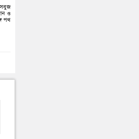
‘সবুজ
বান ও
গে পথ