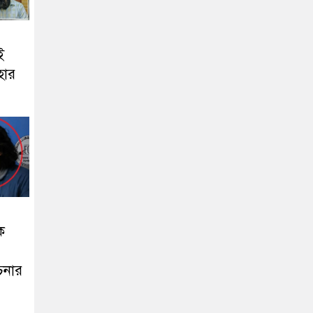
ই
াহার
ক
চনার