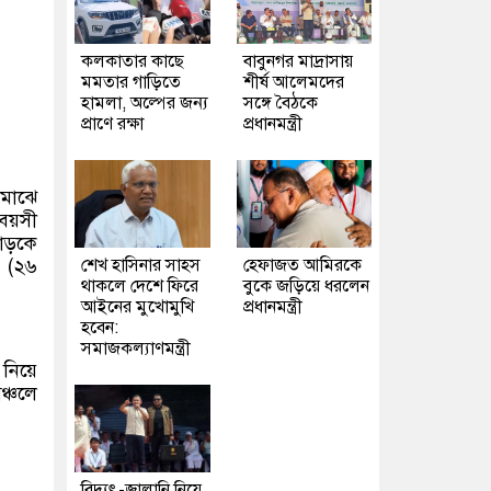
কলকাতার কাছে
বাবুনগর মাদ্রাসায়
মমতার গাড়িতে
শীর্ষ আলেমদের
হামলা, অল্পের জন্য
সঙ্গে বৈঠকে
প্রাণে রক্ষা
প্রধানমন্ত্রী
 মাঝে
বয়সী
য়াড়কে
র (২৬
শেখ হাসিনার সাহস
হেফাজত আমিরকে
থাকলে দেশে ফিরে
বুকে জড়িয়ে ধরলেন
আইনের মুখোমুখি
প্রধানমন্ত্রী
হবেন:
সমাজকল্যাণমন্ত্রী
 নিয়ে
ঞ্চলে
বিদ্যুৎ-জ্বালানি নিয়ে