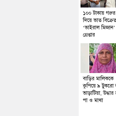
১০০ টাকায় গরুর
দিয়ে ভাত বিক্রেত
‘ভাইরাল মিজান’
গ্রেপ্তার
বাড়ির মালিককে
কুপিয়ে ৯ টুকরো
ভাড়াটিয়া, উদ্ধার
পা ও মাথা