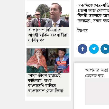
অন্যদিকে সেন্ত-এ
প্রজন্ম আজ শোকাহত
বিনয়ী তরুণকে আমর
চলেছেন, সবার কাছ
বাংলাদেশে বিনিয়োগে
ট্যাগস
আগ্রহী মার্কিন ব্যবসায়ীরা:
সার্জিও গর
আপনার মতা
মেসেজ বক্স
‘সারা জীবন ভারতেই
কাটালাম, অথচ
বাংলাদেশি বানিয়ে
বাংলাদেশে ঠেলে দিলো’