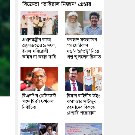
বিক্রেতা ‘ভাইরাল মিজান’ গ্রেপ্তার
প্রধানমন্ত্রীর কাছে
ফরহাদ মজহারের
হেফাজতের ৯ দফা,
‘আমেরিকান
ইসলামবিরোধী
ষড়’য’ন্ত্র’তত্ত্ব’ নিয়ে
আইন না করার দাবি
প্রশ্ন তুললেন রিফাত
বিএনপির প্রেসিডেন্ট
বিমান বাহিনীর উইং
পদে মির্জা ফখরুল
কমান্ডার সাইফুর
নির্বাচিত
রহমানের বিরুদ্ধে
গ্রেপ্তারি পরোয়ানা