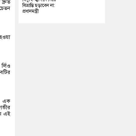
দ্রুত
বিভ্রান্তি ছড়াবেন না:
অচেতন
প্রধানমন্ত্রী
 হওয়া
 লিঁও
াবটির
য়া এক
 গভীর
িন এই