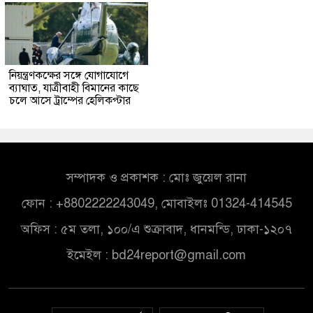
নিয়ন্ত্রণকক্ষের সঙ্গে যোগাযোগে
ব্যাঘাত, যাত্রীবাহী বিমানের কাছে
চলে আসে ট্রাম্পের হেলিকপ্টার
সম্পাদক ও প্রকাশক : মোঃ জুয়েল রানা
ফোন : +8802222243049, মোবাইলঃ 01324-414545
অফিস : ৫ম তলা, ১০০/এ শুক্রাবাদ, ধানমন্ডি, ঢাকা-১২০৭
ইমেইল :
bd24report@gmail.com