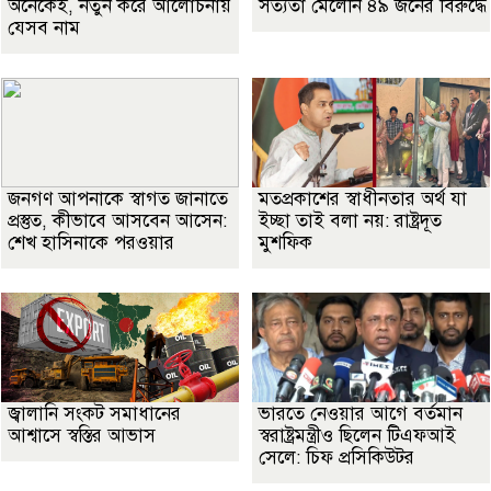
অনেকেই, নতুন করে আলোচনায়
সত্যতা মেলেনি ৪৯ জনের বিরুদ্ধে
যেসব নাম
জনগণ আপনাকে স্বাগত জানাতে
মতপ্রকাশের স্বাধীনতার অর্থ যা
প্রস্তুত, কীভাবে আসবেন আসেন:
ইচ্ছা তাই বলা নয়: রাষ্ট্রদূত
শেখ হাসিনাকে পরওয়ার
মুশফিক
জ্বালানি সংকট সমাধানের
ভারতে নেওয়ার আগে বর্তমান
আশ্বাসে স্বস্তির আভাস
স্বরাষ্ট্রমন্ত্রীও ছিলেন টিএফআই
সেলে: চিফ প্রসিকিউটর