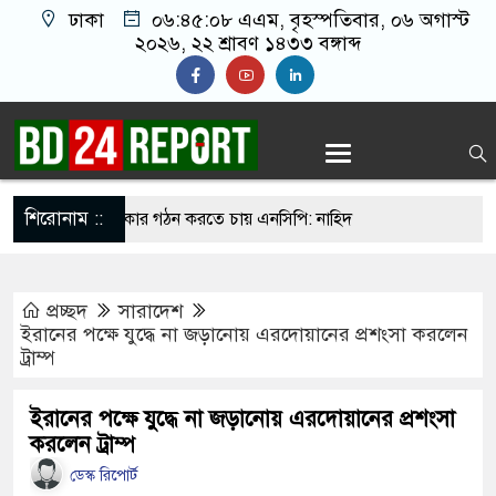
ঢাকা
০৬:৪৫:০৯ এএম
, বৃহস্পতিবার, ০৬ অগাস্ট
২০২৬, ২২ শ্রাবণ ১৪৩৩ বঙ্গাব্দ
শিরোনাম ::
রের মধ্যে সরকার গঠন করতে চায় এনসিপি: নাহিদ
প্রচ্ছদ
সারাদেশ
 ওদের?”, ফোনে শিক্ষার্থীদের ওপর হামলার নির্দেশ
ইরানের পক্ষে যুদ্ধে না জড়ানোয় এরদোয়ানের প্রশংসা করলেন
ট্রাম্প
াদের
্ষমা চাইলেও ফিফা সভাপতি পদেই থাকছেন ইনফান্তিনো
ইরানের পক্ষে যুদ্ধে না জড়ানোয় এরদোয়ানের প্রশংসা
করলেন ট্রাম্প
বন্দে মাতরম’ গাইলে ‘আকাশ ভেঙে পড়বে না’: কলকাতা
ডেস্ক রিপোর্ট