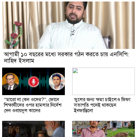
আগামী ১০ বছরের মধ্যে সরকার গঠন করতে চায় এনসিপি:
নাহিদ ইসলাম
“মারো না কেন ওদের?”, ফোনে
ভুলের জন্য ক্ষমা চাইলেও ফিফা
শিক্ষার্থীদের ওপর হামলার নির্দেশ
সভাপতি পদেই থাকছেন
দেন ওবায়দুল কাদের
ইনফান্তিনো