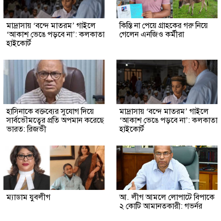
মাদ্রাসায় ‘বন্দে মাতরম’ গাইলে
কিস্তি না পেয়ে গ্রাহকের গরু নিয়ে
‘আকাশ ভেঙে পড়বে না’: কলকাতা
গেলেন এনজিও কর্মীরা
হাইকোর্ট
হাসিনাকে বক্তব্যের সুযোগ দিয়ে
মাদ্রাসায় ‘বন্দে মাতরম’ গাইলে
সার্বভৌমত্বের প্রতি অপমান করেছে
‘আকাশ ভেঙে পড়বে না’: কলকাতা
ভারত: রিজভী
হাইকোর্ট
ম্যাডাম যুবলীগ
আ. লীগ আমলে লোপাটে বিপাকে
২ কোটি আমানতকারী: গভর্নর