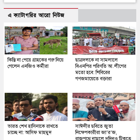
এ ক্যাটাগরির আরো নিউজ
কিস্তি না পেয়ে গ্রাহকের গরু নিয়ে
ছাত্রদলকে না সামলালে
গেলেন এনজিও কর্মীরা
বিএনপির পরিণতি আ.লীগের
মতো হবে: শিবিরের
গণজমায়েতে বক্তারা
ভারত শেখ হাসিনাকে রাখতে
সাঈদীর ছবিতে জুতা
চাচ্ছে না: আসিফ মাহমুদ
নিক্ষেপকারীরা জা’র’জ,
রাজপথে নামলে দুদিনও টিকতে