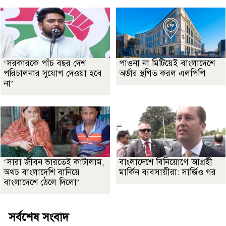
‘সরকারকে পাঁচ বছর দেশ
পাওনা না মিটিয়েই বাংলাদেশে
পরিচালনার সুযোগ দেওয়া হবে
অর্ডার স্থগিত করল এলপিপি
না’
‘সারা জীবন ভারতেই কাটালাম,
বাংলাদেশে বিনিয়োগে আগ্রহী
অথচ বাংলাদেশি বানিয়ে
মার্কিন ব্যবসায়ীরা: সার্জিও গর
বাংলাদেশে ঠেলে দিলো’
সর্বশেষ সংবাদ