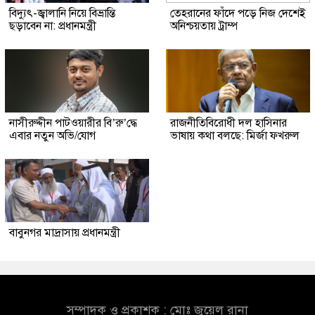
বিদ্যুৎ-জ্বালানি নিয়ে বিভ্রান্তি
তেহরানের ফাঁদে পড়ে নিজ দেশেই
ছড়াবেন না: প্রধানমন্ত্রী
অনিশ্চয়তায় ট্রাম্প
নাসীরুদ্দীন পাটওয়ারীর বি’রু’দ্ধে
রাজনীতিবিরোধী দল হাসিনার
এবার নতুন অভি/যোগ
ভাষায় কথা বলছে: মির্জা ফখরুল
বাবুনগর মাদ্রাসায় প্রধানমন্ত্রী
সম্পাদক ও প্রকাশক : মোঃ জুয়েল রানা