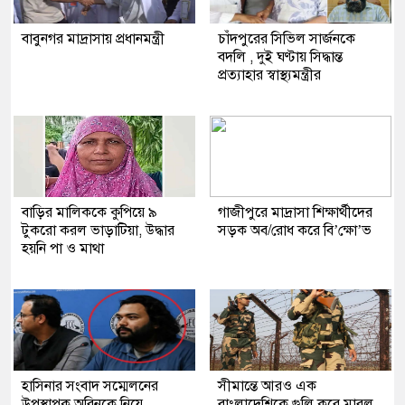
বাবুনগর মাদ্রাসায় প্রধানমন্ত্রী
চাঁদপুরের সিভিল সার্জনকে
বদলি , দুই ঘণ্টায় সিদ্ধান্ত
প্রত্যাহার স্বাস্থ্যমন্ত্রীর
বাড়ির মালিককে কুপিয়ে ৯
গাজীপুরে মাদ্রাসা শিক্ষার্থীদের
টুকরো করল ভাড়াটিয়া, উদ্ধার
সড়ক অব/রোধ করে বি’ক্ষো’ভ
হয়নি পা ও মাথা
হাসিনার সংবাদ সম্মেলনের
সীমান্তে আরও এক
উপস্থাপক অরিনকে নিয়ে
বাংলাদেশিকে গুলি করে মারল