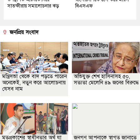
সাতক্ষীরায় সমালোচনার ঝড়
বিএসএফ
জনপ্রিয় সংবাদ
মন্ত্রিসভা থেকে বাদ পড়তে পারেন
অভিযুক্ত শেখ হাসিনাসহ ৫০,
অনেকেই, নতুন করে আলোচনায়
সত্যতা মেলেনি ৪৯ জনের বিরুদ্ধে
যেসব নাম
মতপ্রকাশের স্বাধীনতার অর্থ যা
জনগণ আপনাকে স্বাগত জানাতে