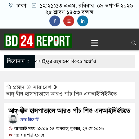
ঢাকা
১২:২১:৫৪ এএম
, রবিবার, ০৯ অগাস্ট ২০২৬,
২৫ শ্রাবণ ১৪৩৩ বঙ্গাব্দ
শিরোনাম ::
র উইং কমান্ডার সাইফুর রহমানের বিরুদ্ধে গ্রেপ্তারি
প্রচ্ছদ
সারাদেশ
ছে মমতার গাড়িতে হামলা, অল্পের জন্য প্রাণে রক্ষা
আদ্-দ্বীন হাসপাতালে আরও পাঁচ শিশু এনআইসিইউতে
রাসায় শীর্ষ আলেমদের সঙ্গে বৈঠকে প্রধানমন্ত্রী
আদ্-দ্বীন হাসপাতালে আরও পাঁচ শিশু এনআইসিইউতে
র সাহস থাকলে দেশে ফিরে আইনের মুখোমুখি হবেন:
ডেস্ক রিপোর্ট
্রী
আপডেট সময় ০৯:০৯:২৪ অপরাহ্ন, বুধবার, ২৭ মে ২০২৬
৭৬ বার পড়া হয়েছে