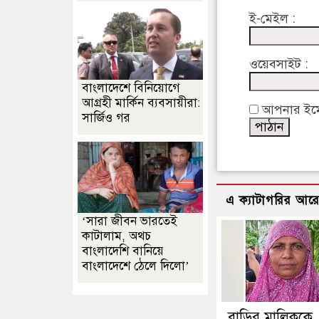
ই-মেইল :
ওয়েবসাইট :
বাংলাদেশে বিনিয়োগে
আগ্রহী মার্কিন ব্যবসায়ীরা:
আপনার ইমেইল
সার্জিও গর
এ ক্যাটাগরির আর
‘সারা জীবন ভারতেই
কাটালাম, অথচ
বাংলাদেশি বানিয়ে
বাংলাদেশে ঠেলে দিলো’
বাড়ির মালিককে