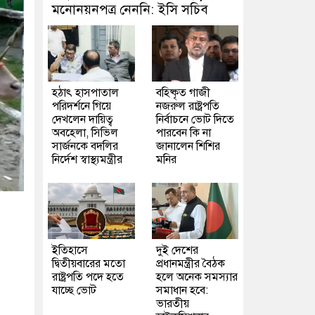
মনোনয়নপত্র নেননি: ইসি সচিব
হঠাৎ হাসপাতাল
বহিষ্কৃত গাজী
পরিদর্শনে গিয়ে
নজরুল রাষ্ট্রপতি
দেখলেন দায়িত্ব
নির্বাচনে ভোট দিতে
অবহেলা, সিভিল
পারবেন কি না
সার্জনকে বদলির
জানালেন শিশির
নির্দেশ স্বাস্থ্যমন্ত্রীর
মনির
ইতিহাসে
দুই দেশের
দ্বিতীয়বারের মতো
প্রধানমন্ত্রীর বৈঠক
রাষ্ট্রপতি পদে হতে
হলে অনেক সমস্যার
যাচ্ছে ভোট
সমাধান হবে:
ভারতীয়