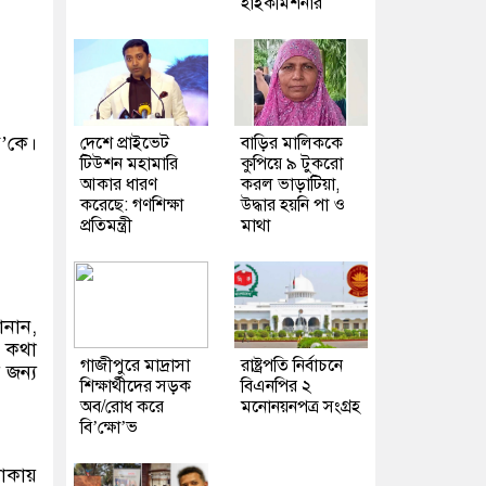
হাইকমিশনার
প’কে।
দেশে প্রাইভেট
বাড়ির মালিককে
টিউশন মহামারি
কুপিয়ে ৯ টুকরো
আকার ধারণ
করল ভাড়াটিয়া,
করেছে: গণশিক্ষা
উদ্ধার হয়নি পা ও
প্রতিমন্ত্রী
মাথা
ানান,
র কথা
গাজীপুরে মাদ্রাসা
রাষ্ট্রপতি নির্বাচনে
 জন্য
শিক্ষার্থীদের সড়ক
বিএনপির ২
অব/রোধ করে
মনোনয়নপত্র সংগ্রহ
বি’ক্ষো’ভ
াকায়