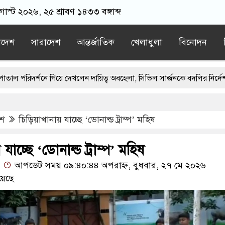
গাস্ট ২০২৬, ২৫ শ্রাবণ ১৪৩৩ বঙ্গাব্দ
াদেশ
সারাদেশ
আন্তর্জাতিক
খেলাধুলা
বিনোদন
 গিয়ে দেখলেন দায়িত্ব অবহেলা, সিভিল সার্জনকে বদলির নির্দেশ স্বাস্থ্যমন্ত্রীর
হাসে দ্বিতীয়বারের মতো রাষ্ট্রপতি পদে হতে যাচ্ছে ভোট
েশ
চিড়িয়াখানায় যাচ্ছে ‘ডোনাল্ড ট্রাম্প’ মহিষ
 প্রাইভেট টিউশন মহামারি আকার ধারণ করেছে: গণশিক্ষা প্রতিমন্ত্রী
া শিক্ষার্থীদের সড়ক অব/রোধ করে বি’ক্ষো’ভ
যাচ্ছে ‘ডোনাল্ড ট্রাম্প’ মহিষ
আপডেট সময় ০৯:৪০:৪৪ অপরাহ্ন, বুধবার, ২৭ মে ২০২৬
ফেলা ব্যক্তিদের উ’দ্দে’শ্য অ’শু’ভ
য়েছে