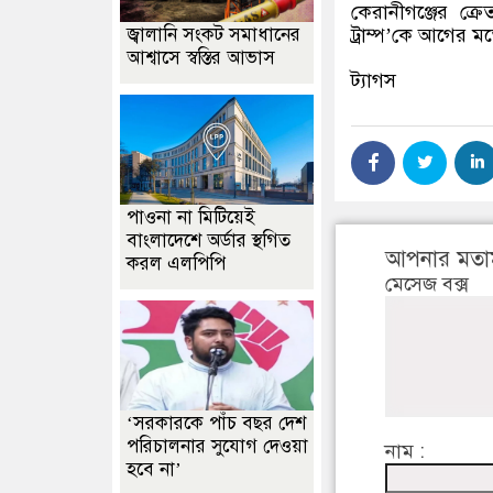
কেরানীগঞ্জের ক্র
ট্রাম্প’কে আগের 
জ্বালানি সংকট সমাধানের
আশ্বাসে স্বস্তির আভাস
ট্যাগস
পাওনা না মিটিয়েই
বাংলাদেশে অর্ডার স্থগিত
আপনার মতা
করল এলপিপি
মেসেজ বক্স
‘সরকারকে পাঁচ বছর দেশ
পরিচালনার সুযোগ দেওয়া
নাম :
হবে না’