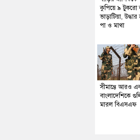
কুপিয়ে ৯ টুকরো
ভাড়াটিয়া, উদ্ধার
পা ও মাথা
সীমান্তে আরও এ
বাংলাদেশিকে গু
মারল বিএসএফ