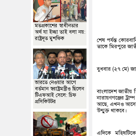
মতপ্রকাশের স্বাধীনতার
অর্থ যা ইচ্ছা তাই বলা নয়:
রাষ্ট্রদূত মুশফিক
শেষ পর্যন্ত কোরবা
তাকে মিরপুরে জাতীয়
বুধবার (২৭ মে) জ
ভারতে নেওয়ার আগে
বর্তমান স্বরাষ্ট্রমন্ত্রীও ছিলেন
বাংলাদেশ জাতীয় 
টিএফআই সেলে: চিফ
নারায়ণগঞ্জের ট্রা
প্রসিকিউটর
আছে, এখনও আসেনি।
উন্মুক্ত থাকবে।
এদিকে মহিষটিকে