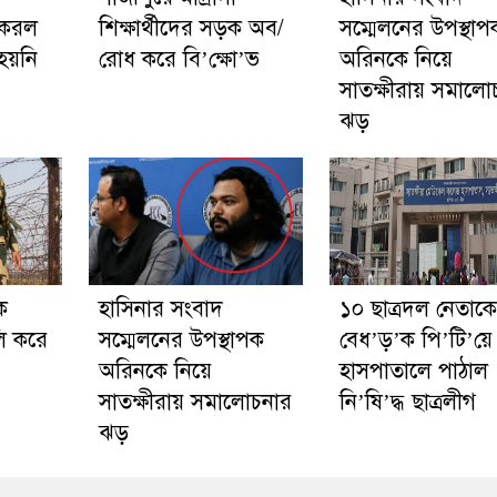
 করল
শিক্ষার্থীদের সড়ক অব/
সম্মেলনের উপস্থাপ
 হয়নি
রোধ করে বি’ক্ষো’ভ
অরিনকে নিয়ে
সাতক্ষীরায় সমালো
ঝড়
ক
হাসিনার সংবাদ
১০ ছাত্রদল নেতাকে
লি করে
সম্মেলনের উপস্থাপক
বেধ’ড়’ক পি’টি’য়ে
অরিনকে নিয়ে
হাসপাতালে পাঠাল
সাতক্ষীরায় সমালোচনার
নি’ষি’দ্ধ ছাত্রলীগ
ঝড়