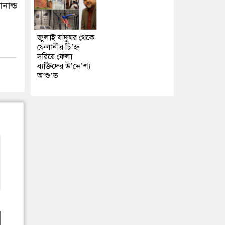
নাল্ড
জুলাই যাদুঘর থেকে
ফেলানীর চি’হ্ন
সরিয়ে ফেলা
ব্যক্তিদের উ’দ্দে’শ্য
অ’শু’ভ