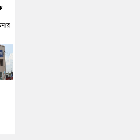
ক
চনার