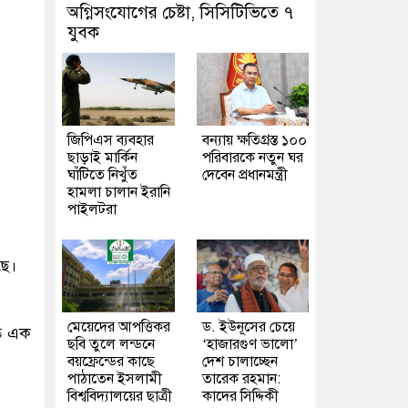
অগ্নিসংযোগের চেষ্টা, সিসিটিভিতে ৭
যুবক
জিপিএস ব্যবহার
বন্যায় ক্ষতিগ্রস্ত ১০০
ছাড়াই মার্কিন
পরিবারকে নতুন ঘর
ঘাঁটিতে নিখুঁত
দেবেন প্রধানমন্ত্রী
হামলা চালান ইরানি
পাইলটরা
ছে।
মেয়েদের আপত্তিকর
ড. ইউনূসের চেয়ে
ৃত এক
ছবি তুলে লন্ডনে
‘হাজারগুণ ভালো’
বয়ফ্রেন্ডের কাছে
দেশ চালাচ্ছেন
পাঠাতেন ইসলামী
তারেক রহমান:
বিশ্ববিদ্যালয়ের ছাত্রী
কাদের সিদ্দিকী