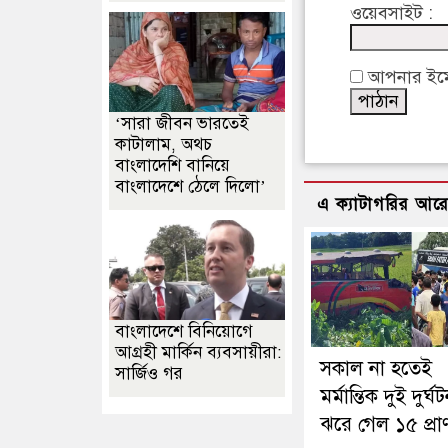
ওয়েবসাইট :
আপনার ইমেইল
‘সারা জীবন ভারতেই
কাটালাম, অথচ
বাংলাদেশি বানিয়ে
বাংলাদেশে ঠেলে দিলো’
এ ক্যাটাগরির আর
বাংলাদেশে বিনিয়োগে
আগ্রহী মার্কিন ব্যবসায়ীরা:
সকাল না হতেই
সার্জিও গর
মর্মান্তিক দুই দুর্ঘট
ঝরে গেল ১৫ প্রা