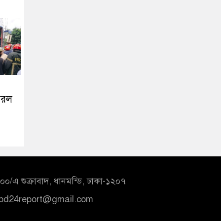
ঝরল
০/এ শুক্রাবাদ, ধানমন্ডি, ঢাকা-১২০৭
bd24report@gmail.com