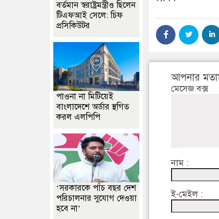
বর্তমান স্বরাষ্ট্রমন্ত্রীও ছিলেন
টিএফআই সেলে: চিফ
প্রসিকিউটর
আপনার মতা
মেসেজ বক্স
পাওনা না মিটিয়েই
বাংলাদেশে অর্ডার স্থগিত
করল এলপিপি
নাম :
‘সরকারকে পাঁচ বছর দেশ
ই-মেইল :
পরিচালনার সুযোগ দেওয়া
হবে না’