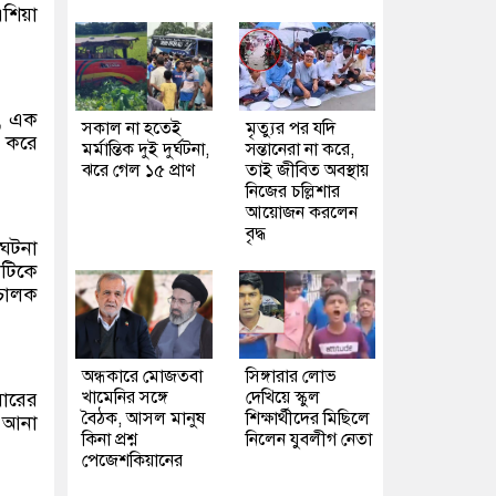
শিয়া
ন, এক
সকাল না হতেই
মৃত্যুর পর যদি
ি করে
মর্মান্তিক দুই দুর্ঘটনা,
সন্তানেরা না করে,
ঝরে গেল ১৫ প্রাণ
তাই জীবিত অবস্থায়
নিজের চল্লিশার
আয়োজন করলেন
বৃদ্ধ
 ঘটনা
াটিকে
িচালক
অন্ধকারে মোজতবা
সিঙ্গারার লোভ
খামেনির সঙ্গে
দেখিয়ে স্কুল
বারের
বৈঠক, আসল মানুষ
শিক্ষার্থীদের মিছিলে
গ আনা
কিনা প্রশ্ন
নিলেন যুবলীগ নেতা
পেজেশকিয়ানের