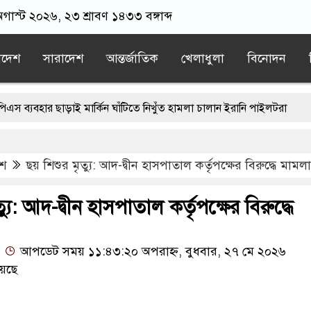
অগাস্ট ২০২৬, ২৩ শ্রাবণ ১৪৩৩ বঙ্গাব্দ
াদেশ
সারাদেশ
আন্তর্জাতিক
খেলাধুলা
বিনোদন
র ছাড়াই মার্কিন ঘাঁটিতে নিখুঁত হামলা চালান ইরানি পাইলটরা
লন্ডনে বয়ফ্রেন্ডের কাছে পাঠাতেন ইসলামী বিশ্ববিদ্যালয়ের ছাত্রী
েশ
ছয় শিশুর মৃত্যু: আদ-দ্বীন হাসপাতাল কর্তৃপক্ষের বিরুদ্ধে মামলা
াল না হতেই মর্মান্তিক দুই দুর্ঘটনা, ঝরে গেল ১৫ প্রাণ
অন্ধকারে মোজতবা খামেনির সঙ্গে বৈঠক, আসল মানুষ কিনা প্রশ্ন পেজেশকি
্যু: আদ-দ্বীন হাসপাতাল কর্তৃপক্ষের বিরুদ্ধে
ওমরাহ উপহার, আবেগে ভাসল বিদায়ের মুহূর্ত
আপডেট সময় ১১:৪৩:২০ অপরাহ্ন, বুধবার, ২৭ মে ২০২৬
েছে