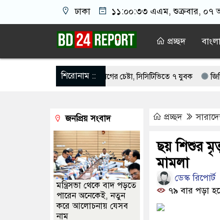
ঢাকা
১১:০০:৩৩ এএম
, শুক্রবার, ০৭ 
প্রচ্ছদ
বাংল
শিরোনাম ::
ফেলের বাসভবনে অগ্নিসংযোগের চেষ্টা, সিসিটিভিতে ৭ যুবক
জিপিএস ব্যবহা
রস্ত ১০০ পরিবারকে নতুন ঘর দেবেন প্রধানমন্ত্রী
মেয়েদের আপত্তিকর ছবি তুলে 
প্রচ্ছদ
সারাদ
জনপ্রিয় সংবাদ
েয়ে ‘হাজারগুণ ভালো’ দেশ চালাচ্ছেন তারেক রহমান: কাদের সিদ্দিকী
সক
ি সন্তানেরা না করে, তাই জীবিত অবস্থায় নিজের চল্লিশার আয়োজন করলেন বৃদ্ধ
ছয় শিশুর মৃত
মামলা
 দেখিয়ে স্কুল শিক্ষার্থীদের মিছিলে নিলেন যুবলীগ নেতা
মসজিদের ইমামকে 
ডেস্ক রিপোর্ট
মন্ত্রিসভা থেকে বাদ পড়তে
৭৯ বার পড়া হয়
পারেন অনেকেই, নতুন
করে আলোচনায় যেসব
নাম