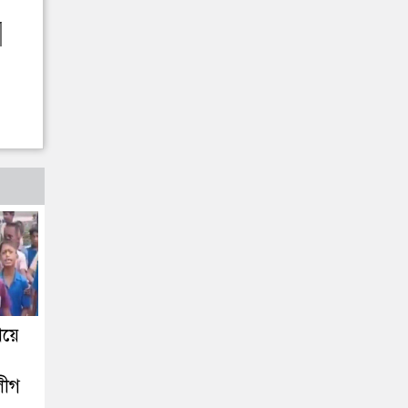
িয়ে
লীগ