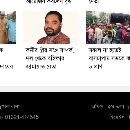
আয়োজন করলেন বৃদ্ধ
নেতা
কে
কর্মীর স্ত্রীর সঙ্গে সম্পর্ক,
সকাল না হতেই
দল থেকে বহিষ্কার
বাসচাপায় সড়কে 
দায়ের
জামায়াত নেতা
৬ প্রাণ
ুয়েল রানা
অফিস : ৫ম তলা, ১০
লঃ 01324-414545
ইমেইল :