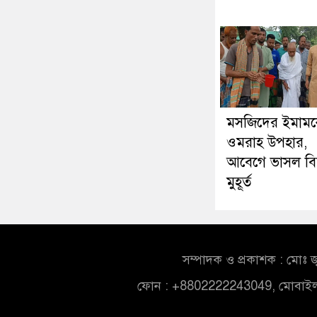
মসজিদের ইমাম
ওমরাহ উপহার,
আবেগে ভাসল বি
মুহূর্ত
সম্পাদক ও প্রকাশক : মোঃ জ
ফোন : +8802222243049, মোবাই