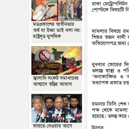
ঢাকা মেট্রোপলিট
পোস্টকে বিষয়টি ন
মতপ্রকাশের স্বাধীনতার
অর্থ যা ইচ্ছা তাই বলা নয়:
মামলার বিষয়ে র
রাষ্ট্রদূত মুশফিক
শিশুর স্বজন বাদী
অভিযোগপত্র জমা 
বুধবার ভোরের দিক
তদন্তে স্বাস্থ্য 
‘অনাকাঙ্ক্ষিত ও অ
জ্বালানি সংকট সমাধানের
অধ্যাপক প্রভাত চন্দ্
আশ্বাসে স্বস্তির আভাস
রমনার ডিসি শেখ 
পক্ষ থেকে মামলা
হয়েছে। তদন্ত করে 
ভারতে নেওয়ার আগে
ট্যাগস