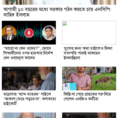
আগামী ১০ বছরের মধ্যে সরকার গঠন করতে চায় এনসিপি:
নাহিদ ইসলাম
“মারো না কেন ওদের?”, ফোনে
ভুলের জন্য ক্ষমা চাইলেও ফিফা
শিক্ষার্থীদের ওপর হামলার নির্দেশ
সভাপতি পদেই থাকছেন
দেন ওবায়দুল কাদের
ইনফান্তিনো
মাদ্রাসায় ‘বন্দে মাতরম’ গাইলে
কিস্তি না পেয়ে গ্রাহকের গরু নিয়ে
‘আকাশ ভেঙে পড়বে না’: কলকাতা
গেলেন এনজিও কর্মীরা
হাইকোর্ট