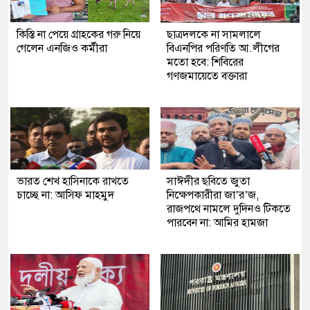
কিস্তি না পেয়ে গ্রাহকের গরু নিয়ে
ছাত্রদলকে না সামলালে
গেলেন এনজিও কর্মীরা
বিএনপির পরিণতি আ.লীগের
মতো হবে: শিবিরের
গণজমায়েতে বক্তারা
ভারত শেখ হাসিনাকে রাখতে
সাঈদীর ছবিতে জুতা
চাচ্ছে না: আসিফ মাহমুদ
নিক্ষেপকারীরা জা’র’জ,
রাজপথে নামলে দুদিনও টিকতে
পারবেন না: আমির হামজা