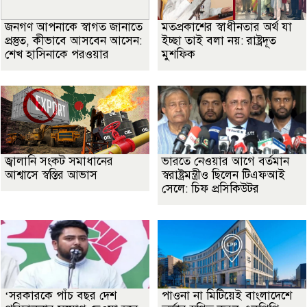
জনগণ আপনাকে স্বাগত জানাতে
মতপ্রকাশের স্বাধীনতার অর্থ যা
প্রস্তুত, কীভাবে আসবেন আসেন:
ইচ্ছা তাই বলা নয়: রাষ্ট্রদূত
শেখ হাসিনাকে পরওয়ার
মুশফিক
জ্বালানি সংকট সমাধানের
ভারতে নেওয়ার আগে বর্তমান
আশ্বাসে স্বস্তির আভাস
স্বরাষ্ট্রমন্ত্রীও ছিলেন টিএফআই
সেলে: চিফ প্রসিকিউটর
‘সরকারকে পাঁচ বছর দেশ
পাওনা না মিটিয়েই বাংলাদেশে