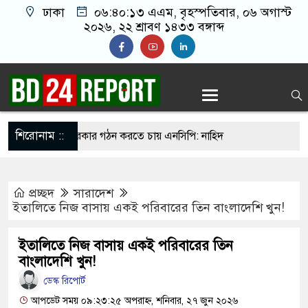
ঢাকা
০৬:৪০:১৪ এএম
, বৃহস্পতিবার, ০৬ অগাস্ট
২০২৬, ২২ শ্রাবণ ১৪৩৩ বঙ্গাব্দ
শিরোনাম ::
ছরের মধ্যে সরকার গঠন করতে চায় এনসিপি: নাহিদ
প্রচ্ছদ
সারাদেশ
ন ওদের?”, ফোনে শিক্ষার্থীদের ওপর হামলার নির্দেশ
ইতালিতে নিজ বাসায় একই পরিবারের তিন বাংলাদেশি খুন!
কাদের
ইতালিতে নিজ বাসায় একই পরিবারের তিন
 ক্ষমা চাইলেও ফিফা সভাপতি পদেই থাকছেন ইনফান্তিনো
বাংলাদেশি খুন!
‘বন্দে মাতরম’ গাইলে ‘আকাশ ভেঙে পড়বে না’: কলকাতা
ডেস্ক রিপোর্ট
আপডেট সময় ০৯:২৩:২৫ অপরাহ্ন, শনিবার, ২৭ জুন ২০২৬