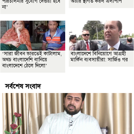
পরিচালনার সুযোগ দেওয়া হবে
অর্ডার স্থগিত করল এলপিপি
না’
‘সারা জীবন ভারতেই কাটালাম,
বাংলাদেশে বিনিয়োগে আগ্রহী
অথচ বাংলাদেশি বানিয়ে
মার্কিন ব্যবসায়ীরা: সার্জিও গর
বাংলাদেশে ঠেলে দিলো’
সর্বশেষ সংবাদ