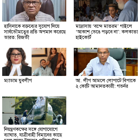
হাসিনাকে বক্তব্যের সুযোগ দিয়ে
মাদ্রাসায় ‘বন্দে মাতরম’ গাইলে
সার্বভৌমত্বের প্রতি অপমান করেছে
‘আকাশ ভেঙে পড়বে না’: কলকাতা
ভারত: রিজভী
হাইকোর্ট
ম্যাডাম যুবলীগ
আ. লীগ আমলে লোপাটে বিপাকে
২ কোটি আমানতকারী: গভর্নর
নিয়ন্ত্রণকক্ষের সঙ্গে যোগাযোগে
ব্যাঘাত, যাত্রীবাহী বিমানের কাছে