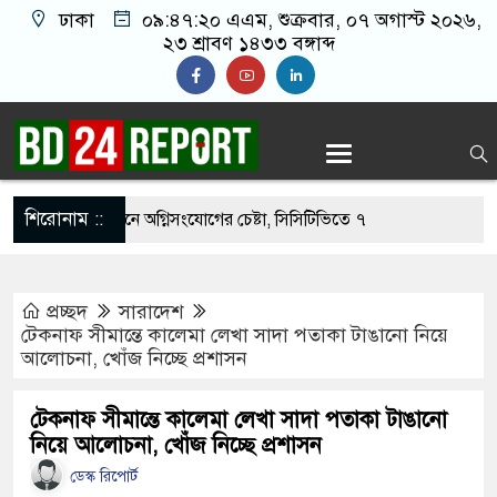
ঢাকা
০৯:৪৭:২১ এএম
, শুক্রবার, ০৭ অগাস্ট ২০২৬,
২৩ শ্রাবণ ১৪৩৩ বঙ্গাব্দ
শিরোনাম ::
ওফেলের বাসভবনে অগ্নিসংযোগের চেষ্টা, সিসিটিভিতে ৭
প্রচ্ছদ
সারাদেশ
ার ছাড়াই মার্কিন ঘাঁটিতে নিখুঁত হামলা চালান ইরানি
টেকনাফ সীমান্তে কালেমা লেখা সাদা পতাকা টাঙানো নিয়ে
আলোচনা, খোঁজ নিচ্ছে প্রশাসন
্রস্ত ১০০ পরিবারকে নতুন ঘর দেবেন প্রধানমন্ত্রী
টেকনাফ সীমান্তে কালেমা লেখা সাদা পতাকা টাঙানো
নিয়ে আলোচনা, খোঁজ নিচ্ছে প্রশাসন
্তিকর ছবি তুলে লন্ডনে বয়ফ্রেন্ডের কাছে পাঠাতেন
ডেস্ক রিপোর্ট