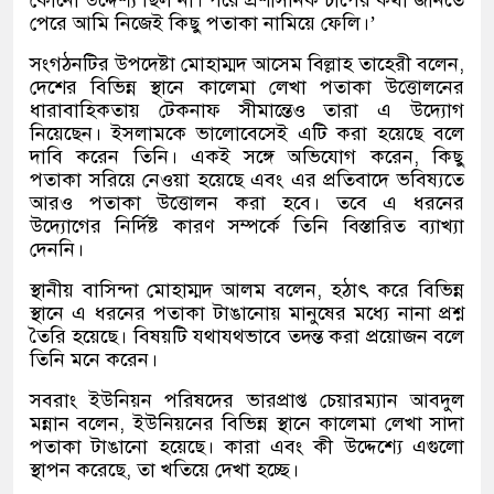
কোনো উদ্দেশ্য ছিল না। পরে প্রশাসনিক চাপের কথা জানতে
পেরে আমি নিজেই কিছু পতাকা নামিয়ে ফেলি।’
সংগঠনটির উপদেষ্টা মোহাম্মদ আসেম বিল্লাহ তাহেরী বলেন,
দেশের বিভিন্ন স্থানে কালেমা লেখা পতাকা উত্তোলনের
ধারাবাহিকতায় টেকনাফ সীমান্তেও তারা এ উদ্যোগ
নিয়েছেন। ইসলামকে ভালোবেসেই এটি করা হয়েছে বলে
দাবি করেন তিনি। একই সঙ্গে অভিযোগ করেন, কিছু
পতাকা সরিয়ে নেওয়া হয়েছে এবং এর প্রতিবাদে ভবিষ্যতে
আরও পতাকা উত্তোলন করা হবে। তবে এ ধরনের
উদ্যোগের নির্দিষ্ট কারণ সম্পর্কে তিনি বিস্তারিত ব্যাখ্যা
দেননি।
স্থানীয় বাসিন্দা মোহাম্মদ আলম বলেন, হঠাৎ করে বিভিন্ন
স্থানে এ ধরনের পতাকা টাঙানোয় মানুষের মধ্যে নানা প্রশ্ন
তৈরি হয়েছে। বিষয়টি যথাযথভাবে তদন্ত করা প্রয়োজন বলে
তিনি মনে করেন।
সবরাং ইউনিয়ন পরিষদের ভারপ্রাপ্ত চেয়ারম্যান আবদুল
মন্নান বলেন, ইউনিয়নের বিভিন্ন স্থানে কালেমা লেখা সাদা
পতাকা টাঙানো হয়েছে। কারা এবং কী উদ্দেশ্যে এগুলো
স্থাপন করেছে, তা খতিয়ে দেখা হচ্ছে।