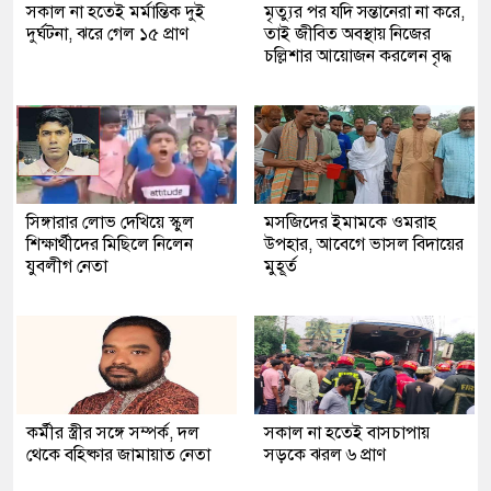
সকাল না হতেই মর্মান্তিক দুই
মৃত্যুর পর যদি সন্তানেরা না করে,
দুর্ঘটনা, ঝরে গেল ১৫ প্রাণ
তাই জীবিত অবস্থায় নিজের
চল্লিশার আয়োজন করলেন বৃদ্ধ
সিঙ্গারার লোভ দেখিয়ে স্কুল
মসজিদের ইমামকে ওমরাহ
শিক্ষার্থীদের মিছিলে নিলেন
উপহার, আবেগে ভাসল বিদায়ের
যুবলীগ নেতা
মুহূর্ত
কর্মীর স্ত্রীর সঙ্গে সম্পর্ক, দল
সকাল না হতেই বাসচাপায়
থেকে বহিষ্কার জামায়াত নেতা
সড়কে ঝরল ৬ প্রাণ