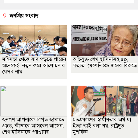
জনপ্রিয় সংবাদ
মন্ত্রিসভা থেকে বাদ পড়তে পারেন
অভিযুক্ত শেখ হাসিনাসহ ৫০,
অনেকেই, নতুন করে আলোচনায়
সত্যতা মেলেনি ৪৯ জনের বিরুদ্ধে
যেসব নাম
জনগণ আপনাকে স্বাগত জানাতে
মতপ্রকাশের স্বাধীনতার অর্থ যা
প্রস্তুত, কীভাবে আসবেন আসেন:
ইচ্ছা তাই বলা নয়: রাষ্ট্রদূত
শেখ হাসিনাকে পরওয়ার
মুশফিক