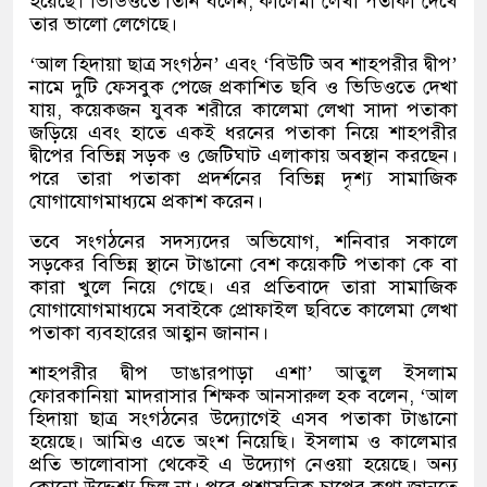
হয়েছে। ভিডিওতে তিনি বলেন, কালেমা লেখা পতাকা দেখে
তার ভালো লেগেছে।
‘আল হিদায়া ছাত্র সংগঠন’ এবং ‘বিউটি অব শাহপরীর দ্বীপ’
নামে দুটি ফেসবুক পেজে প্রকাশিত ছবি ও ভিডিওতে দেখা
যায়, কয়েকজন যুবক শরীরে কালেমা লেখা সাদা পতাকা
জড়িয়ে এবং হাতে একই ধরনের পতাকা নিয়ে শাহপরীর
দ্বীপের বিভিন্ন সড়ক ও জেটিঘাট এলাকায় অবস্থান করছেন।
পরে তারা পতাকা প্রদর্শনের বিভিন্ন দৃশ্য সামাজিক
যোগাযোগমাধ্যমে প্রকাশ করেন।
তবে সংগঠনের সদস্যদের অভিযোগ, শনিবার সকালে
সড়কের বিভিন্ন স্থানে টাঙানো বেশ কয়েকটি পতাকা কে বা
কারা খুলে নিয়ে গেছে। এর প্রতিবাদে তারা সামাজিক
যোগাযোগমাধ্যমে সবাইকে প্রোফাইল ছবিতে কালেমা লেখা
পতাকা ব্যবহারের আহ্বান জানান।
শাহপরীর দ্বীপ ডাঙারপাড়া এশা’ আতুল ইসলাম
ফোরকানিয়া মাদরাসার শিক্ষক আনসারুল হক বলেন, ‘আল
হিদায়া ছাত্র সংগঠনের উদ্যোগেই এসব পতাকা টাঙানো
হয়েছে। আমিও এতে অংশ নিয়েছি। ইসলাম ও কালেমার
প্রতি ভালোবাসা থেকেই এ উদ্যোগ নেওয়া হয়েছে। অন্য