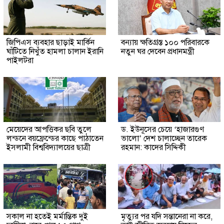
জিপিএস ব্যবহার ছাড়াই মার্কিন
বন্যায় ক্ষতিগ্রস্ত ১০০ পরিবারকে
ঘাঁটিতে নিখুঁত হামলা চালান ইরানি
নতুন ঘর দেবেন প্রধানমন্ত্রী
পাইলটরা
মেয়েদের আপত্তিকর ছবি তুলে
ড. ইউনূসের চেয়ে ‘হাজারগুণ
লন্ডনে বয়ফ্রেন্ডের কাছে পাঠাতেন
ভালো’ দেশ চালাচ্ছেন তারেক
ইসলামী বিশ্ববিদ্যালয়ের ছাত্রী
রহমান: কাদের সিদ্দিকী
সকাল না হতেই মর্মান্তিক দুই
মৃত্যুর পর যদি সন্তানেরা না করে,