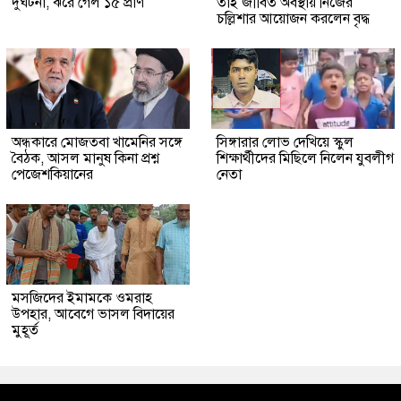
দুর্ঘটনা, ঝরে গেল ১৫ প্রাণ
তাই জীবিত অবস্থায় নিজের
চল্লিশার আয়োজন করলেন বৃদ্ধ
অন্ধকারে মোজতবা খামেনির সঙ্গে
সিঙ্গারার লোভ দেখিয়ে স্কুল
বৈঠক, আসল মানুষ কিনা প্রশ্ন
শিক্ষার্থীদের মিছিলে নিলেন যুবলীগ
পেজেশকিয়ানের
নেতা
মসজিদের ইমামকে ওমরাহ
উপহার, আবেগে ভাসল বিদায়ের
মুহূর্ত