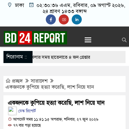
ঢাকা
০২:৩০:৩৭ এএম
, রবিবার, ০৯ অগাস্ট ২০২৬,
২৪ শ্রাবণ ১৪৩৩ বঙ্গাব্দ
শিরোনাম ::
নলাইন জুয়া খেলার সময় হাতেনাতে ৪ জন গ্রেপ্তার
 করেন তাহলে আওয়ামী লীগের দোষ কী ছিল: রুমিন
প্রচ্ছদ
সারাদেশ
একজনকে কুপিয়ে হত্যা করেছি, লাশ নিয়ে যান
িশোধে অসহায় মায়ের মাথার চুল বিক্রি
একজনকে কুপিয়ে হত্যা করেছি, লাশ নিয়ে যান
কভারেজে অমায়িক ব্যবহার পান, জানালেন নারী
ডেস্ক রিপোর্ট
আপডেট সময় ১১:৪১:১৫ অপরাহ্ন, শনিবার, ২৭ জুন ২০২৬
৭৭ বার পড়া হয়েছে