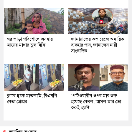
ঘর ভাড়া পরিশোধে অসহায়
জামায়াতের কভারেজে অমায়িক
মায়ের মাথার চুল বিক্রি
ব্যবহার পান, জানালেন নারী
সাংবাদিক
ক্লাবে ঢুকে মাতলামি, বিএনপি
‘পাটওয়ারীর ওপর মার শুরু
নেতা গ্রেপ্তার
হয়েছে কেবল, আসল মার তো
শুরুই হয়নি’