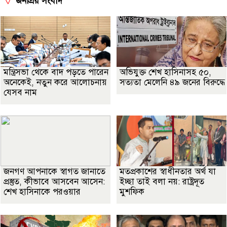
জনপ্রিয় সংবাদ
মন্ত্রিসভা থেকে বাদ পড়তে পারেন
অভিযুক্ত শেখ হাসিনাসহ ৫০,
অনেকেই, নতুন করে আলোচনায়
সত্যতা মেলেনি ৪৯ জনের বিরুদ্ধে
যেসব নাম
জনগণ আপনাকে স্বাগত জানাতে
মতপ্রকাশের স্বাধীনতার অর্থ যা
প্রস্তুত, কীভাবে আসবেন আসেন:
ইচ্ছা তাই বলা নয়: রাষ্ট্রদূত
শেখ হাসিনাকে পরওয়ার
মুশফিক