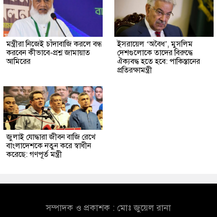
মন্ত্রীরা নিজেই চাঁদাবাজি করলে বন্ধ
ইসরায়েল ‘অবৈধ’, মুসলিম
করবেন কীভাবে-প্রশ্ন জামায়াত
দেশগুলোকে তাদের বিরুদ্ধে
আমিরের
ঐক্যবদ্ধ হতে হবে: পাকিস্তানের
প্রতিরক্ষামন্ত্রী
জুলাই যোদ্ধারা জীবন বাজি রেখে
বাংলাদেশকে নতুন করে স্বাধীন
করেছে: গণপূর্ত মন্ত্রী
সম্পাদক ও প্রকাশক : মোঃ জুয়েল রানা