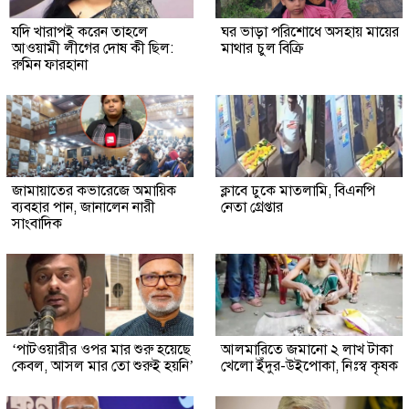
যদি খারাপই করেন তাহলে
ঘর ভাড়া পরিশোধে অসহায় মায়ের
আওয়ামী লীগের দোষ কী ছিল:
মাথার চুল বিক্রি
রুমিন ফারহানা
জামায়াতের কভারেজে অমায়িক
ক্লাবে ঢুকে মাতলামি, বিএনপি
ব্যবহার পান, জানালেন নারী
নেতা গ্রেপ্তার
সাংবাদিক
‘পাটওয়ারীর ওপর মার শুরু হয়েছে
আলমারিতে জমানো ২ লাখ টাকা
কেবল, আসল মার তো শুরুই হয়নি’
খেলো ইঁদুর-উইপোকা, নিঃস্ব কৃষক