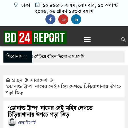
ঢাকা
১২:৪৬:৫৯ এএম
, সোমবার, ১০ অগাস্ট
২০২৬, ২৬ শ্রাবণ ১৪৩৩ বঙ্গাব্দ
শিরোনাম ::
়ের শাড়ি গলায় পেঁচিয়ে জীবন দিলো এসএসসি
া
প্রচ্ছদ
সারাদেশ
১১ পরীক্ষার্থী, পাস করা একমাত্র শিক্ষার্থীর নামই জানেন
‘ডোনাল্ড ট্রাম্প’ নামের সেই মহিষ দেখতে চিড়িয়াখানায় উপচে
পড়া ভিড়
ে গেছে ফ্যাসিবাদী সরকার, এখন পুনর্গঠনের পালা:
‘ডোনাল্ড ট্রাম্প’ নামের সেই মহিষ দেখতে
চিড়িয়াখানায় উপচে পড়া ভিড়
ডেস্ক রিপোর্ট