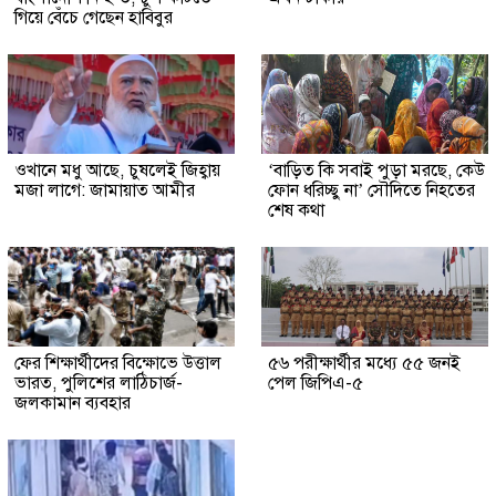
গিয়ে বেঁচে গেছেন হাবিবুর
ওখানে মধু আছে, চুষলেই জিহ্বায়
‘বাড়িত কি সবাই পুড়া মরছে, কেউ
মজা লাগে: জামায়াত আমীর
ফোন ধরিচ্ছু না’ সৌদিতে নিহতের
শেষ কথা
ফের শিক্ষার্থীদের বিক্ষোভে উত্তাল
৫৬ পরীক্ষার্থীর মধ্যে ৫৫ জনই
ভারত, পুলিশের লাঠিচার্জ-
পেল জিপিএ-৫
জলকামান ব্যবহার