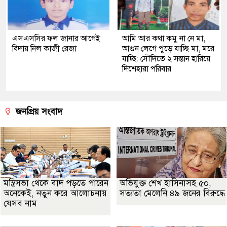
এসএসসির ফল জানার আগেই
আমি আর কথা কমু না নে মা,
বিদায় নিল কাজী রেজা
আগুন লেগে পুড়ে যাচ্ছি মা, মরে
যাচ্ছি: সৌদিতে ২ সন্তান হারিয়ে
দিশেহারা পরিবার
জনপ্রিয় সংবাদ
মন্ত্রিসভা থেকে বাদ পড়তে পারেন
অভিযুক্ত শেখ হাসিনাসহ ৫০,
অনেকেই, নতুন করে আলোচনায়
সত্যতা মেলেনি ৪৯ জনের বিরুদ্ধে
যেসব নাম