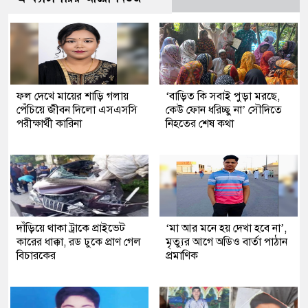
ফল দেখে মায়ের শাড়ি গলায়
‘বাড়িত কি সবাই পুড়া মরছে,
পেঁচিয়ে জীবন দিলো এসএসসি
কেউ ফোন ধরিচ্ছু না’ সৌদিতে
পরীক্ষার্থী কারিনা
নিহতের শেষ কথা
দাঁড়িয়ে থাকা ট্রাকে প্রাইভেট
‘মা আর মনে হয় দেখা হবে না’,
কারের ধাক্কা, রড ঢুকে প্রাণ গেল
মৃত্যুর আগে অডিও বার্তা পাঠান
বিচারকের
প্রমাণিক