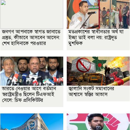
জনগণ আপনাকে স্বাগত জানাতে
মতপ্রকাশের স্বাধীনতার অর্থ যা
প্রস্তুত, কীভাবে আসবেন আসেন:
ইচ্ছা তাই বলা নয়: রাষ্ট্রদূত
শেখ হাসিনাকে পরওয়ার
মুশফিক
ভারতে নেওয়ার আগে বর্তমান
জ্বালানি সংকট সমাধানের
স্বরাষ্ট্রমন্ত্রীও ছিলেন টিএফআই
আশ্বাসে স্বস্তির আভাস
সেলে: চিফ প্রসিকিউটর