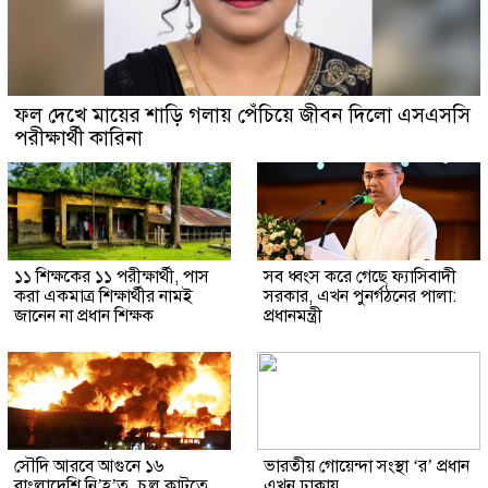
ফল দেখে মায়ের শাড়ি গলায় পেঁচিয়ে জীবন দিলো এসএসসি
পরীক্ষার্থী কারিনা
১১ শিক্ষকের ১১ পরীক্ষার্থী, পাস
সব ধ্বংস করে গেছে ফ্যাসিবাদী
করা একমাত্র শিক্ষার্থীর নামই
সরকার, এখন পুনর্গঠনের পালা:
জানেন না প্রধান শিক্ষক
প্রধানমন্ত্রী
সৌদি আরবে আগুনে ১৬
ভারতীয় গোয়েন্দা সংস্থা ‘র’ প্রধান
বাংলাদেশি নি’হ’ত, চুল কাটতে
এখন ঢাকায়