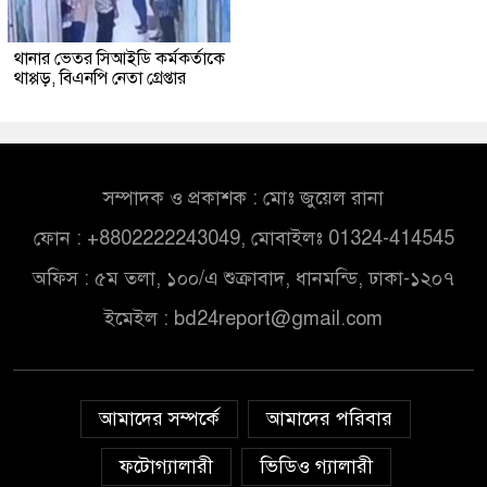
থানার ভেতর সিআইডি কর্মকর্তাকে
থাপ্পড়, বিএনপি নেতা গ্রেপ্তার
সম্পাদক ও প্রকাশক : মোঃ জুয়েল রানা
ফোন : +8802222243049, মোবাইলঃ 01324-414545
অফিস : ৫ম তলা, ১০০/এ শুক্রাবাদ, ধানমন্ডি, ঢাকা-১২০৭
ইমেইল :
bd24report@gmail.com
আমাদের সম্পর্কে
আমাদের পরিবার
ফটোগ্যালারী
ভিডিও গ্যালারী