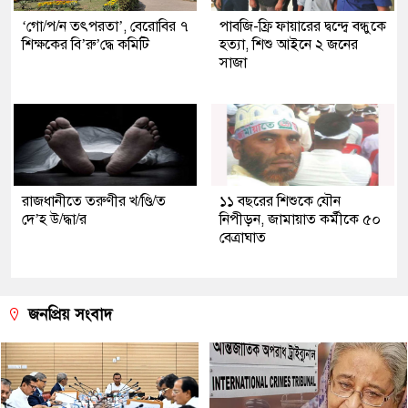
‘গো/প/ন তৎপরতা’, বেরোবির ৭
পাবজি-ফ্রি ফায়ারের দ্বন্দ্বে বন্ধুকে
শিক্ষকের বি’রু’দ্ধে কমিটি
হত্যা, শিশু আইনে ২ জনের
সাজা
রাজধানীতে তরুণীর খ/ণ্ডি/ত
১১ বছরের শিশুকে যৌন
দে’হ উ/দ্ধা/র
নিপীড়ন, জামায়াত কর্মীকে ৫০
বেত্রাঘাত
জনপ্রিয় সংবাদ