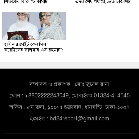
শিক্ষকের বি’রু’দ্ধে কমিটি
তদন্ত শেষ পর্যায়ে, দ্রুত চার্জশিট
হাসিনার ফ্লাইট কেন মিস
করেছিলেন সালমান এফ রহমান?
সম্পাদক ও প্রকাশক : মোঃ জুয়েল রানা
ফোন : +8802222243049, মোবাইলঃ 01324-414545
অফিস : ৫ম তলা, ১০০/এ শুক্রাবাদ, ধানমন্ডি, ঢাকা-১২০৭
ইমেইল :
bd24report@gmail.com