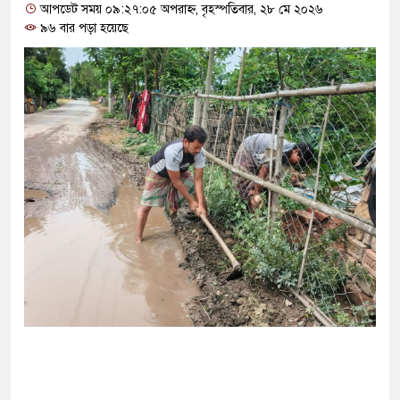
দ সম্মেলন ডেকেছে এনসিপি
আপডেট সময় ০৯:২৭:০৫ অপরাহ্ন, বৃহস্পতিবার, ২৮ মে ২০২৬
৯৬ বার পড়া হয়েছে
ি ছেড়ে নতুন ঠিকানায় যাচ্ছেন বাংলাদেশের হামজা
 আখতারুজ্জামান কারাগারে
তা’, বেরোবির ৭ শিক্ষকের বি’রু’দ্ধে কমিটি
ারি: সাকিবের বিরুদ্ধে তদন্ত শেষ পর্যায়ে, দ্রুত চার্জশিট
লাইট কেন মিস করেছিলেন সালমান এফ রহমান?