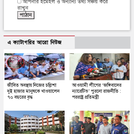
আপনার ইমেইল ও অন্যান্য তথ্য সঞ্চয় করে
রাখুন
এ ক্যাটাগরির আরো নিউজ
জীবিত অবস্থায় নিজের চল্লিশা
আওয়ামী লীগের ‘জঙ্গিবাদের
দুই হাজার মানুষকে খাওয়ালেন
ন্যারেটিভ’ পুরনো রাজনীতি :
৭০ বছরের বৃদ্ধ
পররাষ্ট্র প্রতিমন্ত্রী