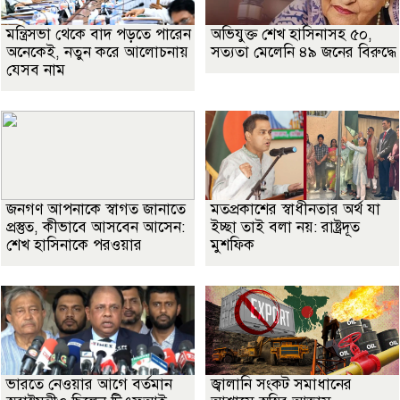
মন্ত্রিসভা থেকে বাদ পড়তে পারেন
অভিযুক্ত শেখ হাসিনাসহ ৫০,
অনেকেই, নতুন করে আলোচনায়
সত্যতা মেলেনি ৪৯ জনের বিরুদ্ধে
যেসব নাম
জনগণ আপনাকে স্বাগত জানাতে
মতপ্রকাশের স্বাধীনতার অর্থ যা
প্রস্তুত, কীভাবে আসবেন আসেন:
ইচ্ছা তাই বলা নয়: রাষ্ট্রদূত
শেখ হাসিনাকে পরওয়ার
মুশফিক
ভারতে নেওয়ার আগে বর্তমান
জ্বালানি সংকট সমাধানের