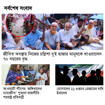
সর্বশেষ সংবাদ
জীবিত অবস্থায় নিজের চল্লিশা দুই হাজার মানুষকে খাওয়ালেন
৭০ বছরের বৃদ্ধ
আওয়ামী লীগের ‘জঙ্গিবাদের
মোসাদের ২১ গুপ্তচর গ্রেপ্তারের দাবি
ন্যারেটিভ’ পুরনো রাজনীতি :
ইরানের
পররাষ্ট্র প্রতিমন্ত্রী