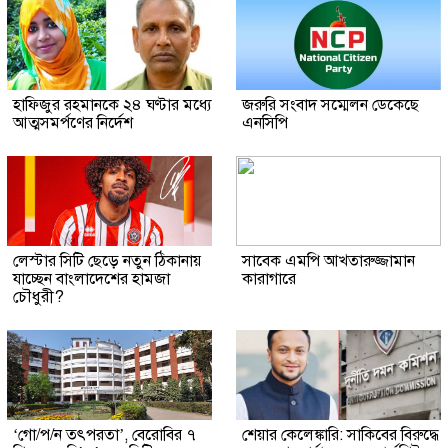
হাফিজুর রহমানকে ২৪ ঘণ্টার মধ্যে
জরুরি সংবাদ সম্মেলন ডেকেছে
আত্মসমর্পণের নির্দেশ
এনসিপি
লেস্টার সিটি ছেড়ে নতুন ঠিকানায়
সাবেক এমপি আখতারুজ্জামান
যাচ্ছেন বাংলাদেশের হামজা
কারাগারে
চৌধুরী?
‘গো/প/ন তৎপরতা’, বেরোবির ৭
শেয়ার কেলেঙ্কারি: সাকিবের বিরুদ্ধে