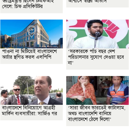
স্বরাষ্ট্রমন্ত্রীও ছিলেন টিএফআই
আশ্বাসে স্বস্তির আভাস
সেলে: চিফ প্রসিকিউটর
পাওনা না মিটিয়েই বাংলাদেশে
‘সরকারকে পাঁচ বছর দেশ
অর্ডার স্থগিত করল এলপিপি
পরিচালনার সুযোগ দেওয়া হবে
না’
বাংলাদেশে বিনিয়োগে আগ্রহী
‘সারা জীবন ভারতেই কাটালাম,
মার্কিন ব্যবসায়ীরা: সার্জিও গর
অথচ বাংলাদেশি বানিয়ে
বাংলাদেশে ঠেলে দিলো’