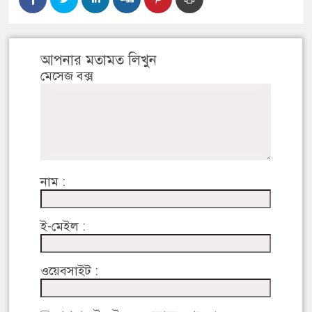
আপনার মতামত লিখুন
মেসেজ বক্স
নাম :
ই-মেইল :
ওয়েবসাইট :