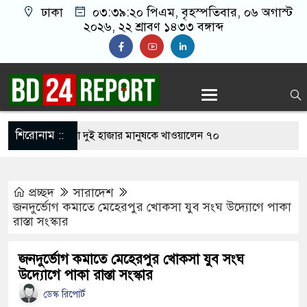
ঢাকা
০৩:৩৯:২১ পিএম
, বৃহস্পতিবার, ০৬ অগাস্ট
২০২৬, ২২ শ্রাবণ ১৪৩৩ বঙ্গাব্দ
শিরোনাম ::
ায় নিজের চল্লিশা দুই হাজার মানুষকে খাওয়ালেন ৭০
প্রচ্ছদ
সারাদেশ
 ‘জঙ্গিবাদের ন্যারেটিভ’ পুরনো রাজনীতি : পররাষ্ট্র
জনদুর্ভোগ কমাতে মেহেরপুর খোকসা যুব সংঘ উদ্যোগে পাকা
রাস্তা সংস্কার
ুপ্তচর গ্রেপ্তারের দাবি ইরানের
জনদুর্ভোগ কমাতে মেহেরপুর খোকসা যুব সংঘ
উদ্যোগে পাকা রাস্তা সংস্কার
নকে ২৪ ঘণ্টার মধ্যে আত্মসমর্পণের নির্দেশ
ডেস্ক রিপোর্ট