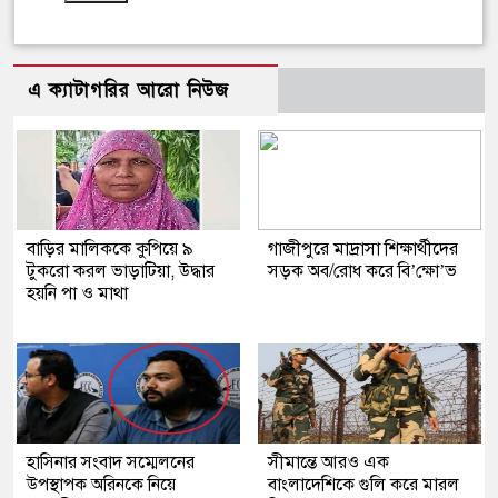
এ ক্যাটাগরির আরো নিউজ
বাড়ির মালিককে কুপিয়ে ৯
গাজীপুরে মাদ্রাসা শিক্ষার্থীদের
টুকরো করল ভাড়াটিয়া, উদ্ধার
সড়ক অব/রোধ করে বি’ক্ষো’ভ
হয়নি পা ও মাথা
হাসিনার সংবাদ সম্মেলনের
সীমান্তে আরও এক
উপস্থাপক অরিনকে নিয়ে
বাংলাদেশিকে গুলি করে মারল