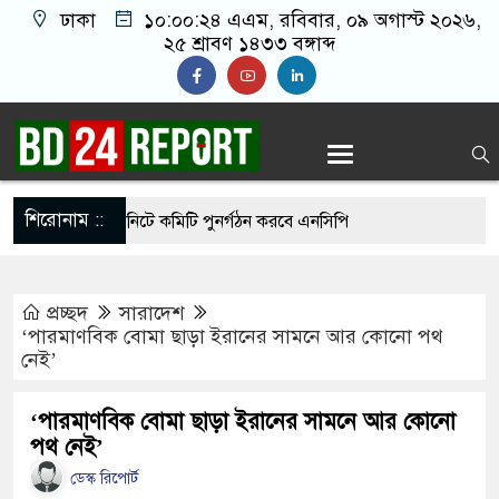
ঢাকা
১০:০০:২৫ এএম
, রবিবার, ০৯ অগাস্ট ২০২৬,
২৫ শ্রাবণ ১৪৩৩ বঙ্গাব্দ
শিরোনাম ::
ে দেশের সব ইউনিটে কমিটি পুনর্গঠন করবে এনসিপি
কে সালমান শাহ হত্যা মামলায় ডন আটক
প্রচ্ছদ
সারাদেশ
ধান্তে স্থির থাকতে পারে না: রাষ্ট্রপতির প্রার্থীতা
‘পারমাণবিক বোমা ছাড়া ইরানের সামনে আর কোনো পথ
নেই’
বাচনে বিএনপি ছাড়া কেউ মনোনয়নপত্র নেননি: ইসি সচিব
‘পারমাণবিক বোমা ছাড়া ইরানের সামনে আর কোনো
পথ নেই’
পরিদর্শনে গিয়ে দেখলেন দায়িত্ব অবহেলা, সিভিল
ডেস্ক রিপোর্ট