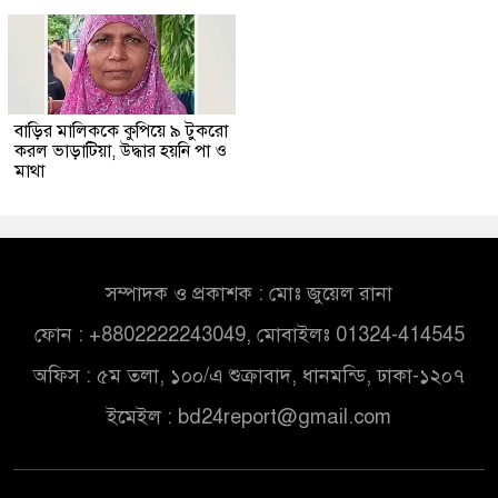
বাড়ির মালিককে কুপিয়ে ৯ টুকরো
করল ভাড়াটিয়া, উদ্ধার হয়নি পা ও
মাথা
সম্পাদক ও প্রকাশক : মোঃ জুয়েল রানা
ফোন : +8802222243049, মোবাইলঃ 01324-414545
অফিস : ৫ম তলা, ১০০/এ শুক্রাবাদ, ধানমন্ডি, ঢাকা-১২০৭
ইমেইল :
bd24report@gmail.com