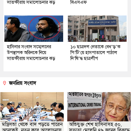
সাতক্ষীরায় সমালোচনার ঝড়
বিএসএফ
হাসিনার সংবাদ সম্মেলনের
১০ ছাত্রদল নেতাকে বেধ’ড়’ক
উপস্থাপক অরিনকে নিয়ে
পি’টি’য়ে হাসপাতালে পাঠাল
সাতক্ষীরায় সমালোচনার ঝড়
নি’ষি’দ্ধ ছাত্রলীগ
জনপ্রিয় সংবাদ
মন্ত্রিসভা থেকে বাদ পড়তে পারেন
অভিযুক্ত শেখ হাসিনাসহ ৫০,
অনেকেই, নতুন করে আলোচনায়
সত্যতা মেলেনি ৪৯ জনের বিরুদ্ধে