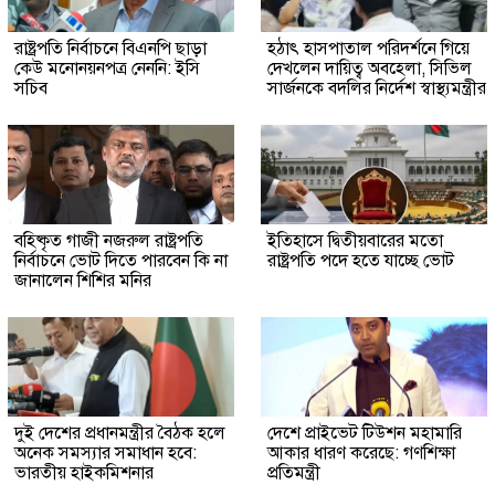
রাষ্ট্রপতি নির্বাচনে বিএনপি ছাড়া
হঠাৎ হাসপাতাল পরিদর্শনে গিয়ে
কেউ মনোনয়নপত্র নেননি: ইসি
দেখলেন দায়িত্ব অবহেলা, সিভিল
সচিব
সার্জনকে বদলির নির্দেশ স্বাস্থ্যমন্ত্রীর
বহিষ্কৃত গাজী নজরুল রাষ্ট্রপতি
ইতিহাসে দ্বিতীয়বারের মতো
নির্বাচনে ভোট দিতে পারবেন কি না
রাষ্ট্রপতি পদে হতে যাচ্ছে ভোট
জানালেন শিশির মনির
দুই দেশের প্রধানমন্ত্রীর বৈঠক হলে
দেশে প্রাইভেট টিউশন মহামারি
অনেক সমস্যার সমাধান হবে:
আকার ধারণ করেছে: গণশিক্ষা
ভারতীয় হাইকমিশনার
প্রতিমন্ত্রী