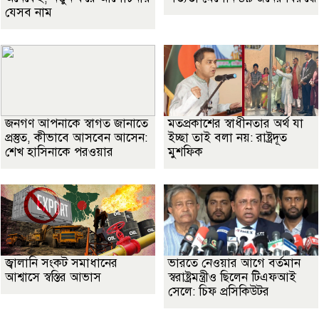
যেসব নাম
জনগণ আপনাকে স্বাগত জানাতে
মতপ্রকাশের স্বাধীনতার অর্থ যা
প্রস্তুত, কীভাবে আসবেন আসেন:
ইচ্ছা তাই বলা নয়: রাষ্ট্রদূত
শেখ হাসিনাকে পরওয়ার
মুশফিক
জ্বালানি সংকট সমাধানের
ভারতে নেওয়ার আগে বর্তমান
আশ্বাসে স্বস্তির আভাস
স্বরাষ্ট্রমন্ত্রীও ছিলেন টিএফআই
সেলে: চিফ প্রসিকিউটর