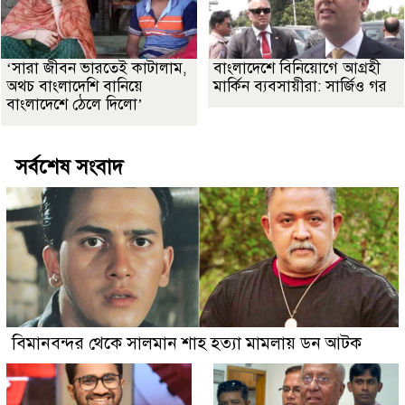
‘সারা জীবন ভারতেই কাটালাম,
বাংলাদেশে বিনিয়োগে আগ্রহী
অথচ বাংলাদেশি বানিয়ে
মার্কিন ব্যবসায়ীরা: সার্জিও গর
বাংলাদেশে ঠেলে দিলো’
সর্বশেষ সংবাদ
বিমানবন্দর থেকে সালমান শাহ হত্যা মামলায় ডন আটক