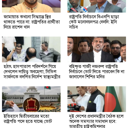
জামায়াত কখনো সিদ্ধান্তে স্থির
রাষ্ট্রপতি নির্বাচনে বিএনপি ছাড়া
থাকতে পারে না: রাষ্ট্রপতির প্রার্থীতা
কেউ মনোনয়নপত্র নেননি: ইসি
নিয়ে রাশেদ খান
সচিব
হঠাৎ হাসপাতাল পরিদর্শনে গিয়ে
বহিষ্কৃত গাজী নজরুল রাষ্ট্রপতি
দেখলেন দায়িত্ব অবহেলা, সিভিল
নির্বাচনে ভোট দিতে পারবেন কি না
সার্জনকে বদলির নির্দেশ স্বাস্থ্যমন্ত্রীর
জানালেন শিশির মনির
ইতিহাসে দ্বিতীয়বারের মতো
দুই দেশের প্রধানমন্ত্রীর বৈঠক হলে
রাষ্ট্রপতি পদে হতে যাচ্ছে ভোট
অনেক সমস্যার সমাধান হবে:
ভারতীয় হাইকমিশনার