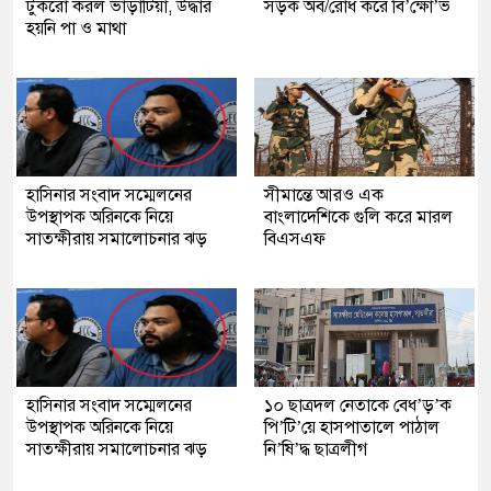
টুকরো করল ভাড়াটিয়া, উদ্ধার
সড়ক অব/রোধ করে বি’ক্ষো’ভ
হয়নি পা ও মাথা
হাসিনার সংবাদ সম্মেলনের
সীমান্তে আরও এক
উপস্থাপক অরিনকে নিয়ে
বাংলাদেশিকে গুলি করে মারল
সাতক্ষীরায় সমালোচনার ঝড়
বিএসএফ
হাসিনার সংবাদ সম্মেলনের
১০ ছাত্রদল নেতাকে বেধ’ড়’ক
উপস্থাপক অরিনকে নিয়ে
পি’টি’য়ে হাসপাতালে পাঠাল
সাতক্ষীরায় সমালোচনার ঝড়
নি’ষি’দ্ধ ছাত্রলীগ