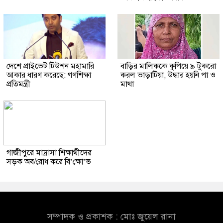
দেশে প্রাইভেট টিউশন মহামারি
বাড়ির মালিককে কুপিয়ে ৯ টুকরো
আকার ধারণ করেছে: গণশিক্ষা
করল ভাড়াটিয়া, উদ্ধার হয়নি পা ও
প্রতিমন্ত্রী
মাথা
গাজীপুরে মাদ্রাসা শিক্ষার্থীদের
সড়ক অব/রোধ করে বি’ক্ষো’ভ
সম্পাদক ও প্রকাশক : মোঃ জুয়েল রানা