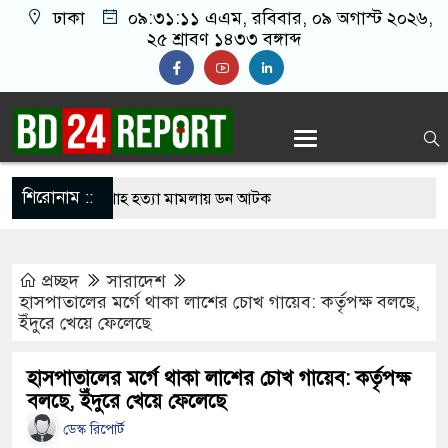
ঢাকা
০৯:৩১:১২ এএম
, রবিবার, ০৯ অগাস্ট ২০২৬,
২৫ শ্রাবণ ১৪৩৩ বঙ্গাব্দ
শিরোনাম ::
থেকে সালমান শাহ হত্যা মামলায় ডন আটক
িদ্ধান্তে স্থির থাকতে পারে না: রাষ্ট্রপতির প্রার্থীতা
প্রচ্ছদ
সারাদেশ
হাসপাতালের মর্গে থাকা লাশের চোখ গায়েব: কর্তৃপক্ষ বলছে,
ইঁদুরে খেয়ে ফেলেছে
ির্বাচনে বিএনপি ছাড়া কেউ মনোনয়নপত্র নেননি: ইসি সচিব
াল পরিদর্শনে গিয়ে দেখলেন দায়িত্ব অবহেলা, সিভিল
হাসপাতালের মর্গে থাকা লাশের চোখ গায়েব: কর্তৃপক্ষ
বলছে, ইঁদুরে খেয়ে ফেলেছে
্দেশ স্বাস্থ্যমন্ত্রীর
ডেস্ক রিপোর্ট