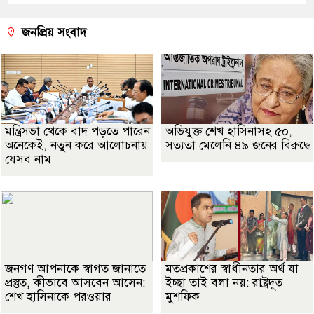
জনপ্রিয় সংবাদ
মন্ত্রিসভা থেকে বাদ পড়তে পারেন
অভিযুক্ত শেখ হাসিনাসহ ৫০,
অনেকেই, নতুন করে আলোচনায়
সত্যতা মেলেনি ৪৯ জনের বিরুদ্ধে
যেসব নাম
জনগণ আপনাকে স্বাগত জানাতে
মতপ্রকাশের স্বাধীনতার অর্থ যা
প্রস্তুত, কীভাবে আসবেন আসেন:
ইচ্ছা তাই বলা নয়: রাষ্ট্রদূত
শেখ হাসিনাকে পরওয়ার
মুশফিক