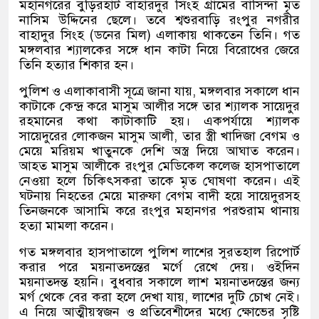
মহানগরের বুড়িরহাট বাহারদুর সিংহ গ্রামের বাসিন্দা মৃত
নাসিম উদ্দিনের ছেলে। তবে শ্বশুরবাড়ি রংপুর নগরীর
বাহাদুর সিংহ (ডনের মিল) এলাকায় থাকতেন তিনি। গত
মঙ্গলবার শ্যালকের সঙ্গে ধান কাটা নিয়ে বিরোধের জেরে
তিনি হত্যার শিকার হন।
পুলিশ ও এলাকাবাসী সূত্রে জানা যায়, মঙ্গলবার সকালে ধান
কাটাকে কেন্দ্র করে মাসুম আলীর সঙ্গে তার শ্যালক সায়েদুর
রহমানের কথা কাটাকাটি হয়। একপর্যায়ে শ্যালক
সায়েদুরের লোকজন মাসুম আলী, তার স্ত্রী খাদিজা বেগম ও
মেয়ে মরিয়ম খাতুনকে দেশি অস্ত্র দিয়ে আঘাত করেন।
আহত মাসুম আলীকে রংপুর মেডিকেল কলেজ হাসপাতালে
নেওয়া হলে চিকিৎসকরা তাকে মৃত ঘোষণা করেন। এই
ঘটনায় নিহতের মেয়ে মারুফা বেগম বাদী হয়ে সায়েদুরসহ
তিনজনকে আসামি করে রংপুর মহানগর পরশুরাম থানায়
হত্যা মামলা করেন।
গত মঙ্গলবার হাসপাতালে পুলিশ লাশের সুরতহাল রিপোর্ট
করার পরে ময়নাতদন্তের মর্গে রেখে দেয়। ওইদিন
ময়নাতদন্ত হয়নি। বুধবার সকালে লাশ ময়নাতদন্তের জন্য
মর্গ থেকে বের করা হলে দেখা যায়, লাশের দুটি চোখ নেই।
এ নিয়ে আত্মীয়স্বজন ও প্রতিবেশীদের মধ্যে ক্ষোভের সৃষ্টি