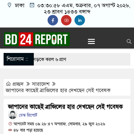
ঢাকা
০৩:৩০:৫৯ এএম
, শুক্রবার, ০৭ অগাস্ট ২০২৬,
২৩ শ্রাবণ ১৪৩৩ বঙ্গাব্দ
শিরোনাম ::
তেই বাসচাপায় সড়কে ঝরল ৬ প্রাণ
্তান হাইকমিশনারের বাসায় আগুন, স্ত্রীসহ আইসিইউতে
প্রচ্ছদ
সারাদেশ
ে আজান বন্ধে খুলে নেওয়া হচ্ছে মসজিদের মাইক
জাপানের কাছেই ব্রাজিলের হার দেখছেন সেই গবেষক
 নির্মুহভাবে তালিকা প্রণয়ন করবে ট্রাস্কফোর্স: স্বরাষ্ট্রমন্ত্রী
জাপানের কাছেই ব্রাজিলের হার দেখছেন সেই গবেষক
 নয় আমাদের মিত্র, অচিরেই আমাদের সঙ্গে মিশে যাবে:
ডেস্ক রিপোর্ট
ি
আপডেট সময় ০৯:২৮:৪৭ অপরাহ্ন, সোমবার, ২৯ জুন ২০২৬
৪৮ বার পড়া হয়েছে