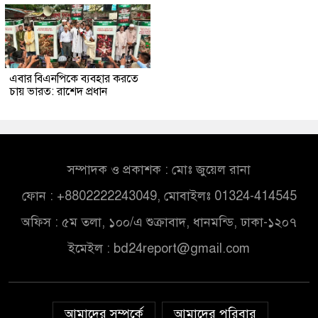
এবার বিএনপিকে ব্যবহার করতে
চায় ভারত: রাশেদ প্রধান
সম্পাদক ও প্রকাশক : মোঃ জুয়েল রানা
ফোন : +8802222243049, মোবাইলঃ 01324-414545
অফিস : ৫ম তলা, ১০০/এ শুক্রাবাদ, ধানমন্ডি, ঢাকা-১২০৭
ইমেইল :
bd24report@gmail.com
আমাদের সম্পর্কে
আমাদের পরিবার