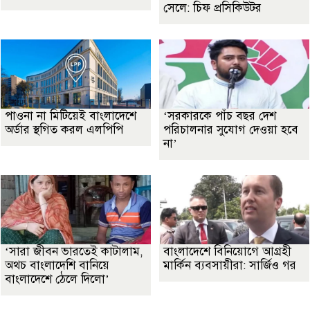
সেলে: চিফ প্রসিকিউটর
পাওনা না মিটিয়েই বাংলাদেশে
‘সরকারকে পাঁচ বছর দেশ
অর্ডার স্থগিত করল এলপিপি
পরিচালনার সুযোগ দেওয়া হবে
না’
‘সারা জীবন ভারতেই কাটালাম,
বাংলাদেশে বিনিয়োগে আগ্রহী
অথচ বাংলাদেশি বানিয়ে
মার্কিন ব্যবসায়ীরা: সার্জিও গর
বাংলাদেশে ঠেলে দিলো’