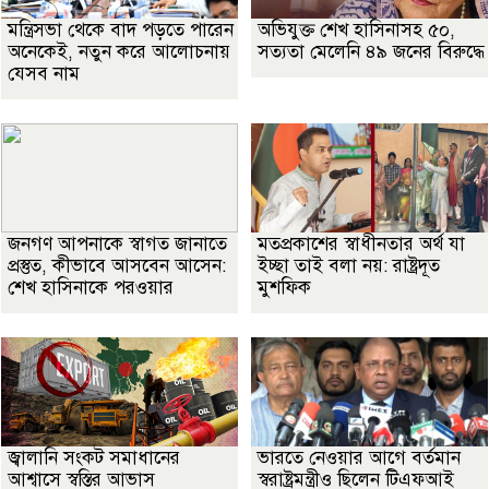
মন্ত্রিসভা থেকে বাদ পড়তে পারেন
অভিযুক্ত শেখ হাসিনাসহ ৫০,
অনেকেই, নতুন করে আলোচনায়
সত্যতা মেলেনি ৪৯ জনের বিরুদ্ধে
যেসব নাম
জনগণ আপনাকে স্বাগত জানাতে
মতপ্রকাশের স্বাধীনতার অর্থ যা
প্রস্তুত, কীভাবে আসবেন আসেন:
ইচ্ছা তাই বলা নয়: রাষ্ট্রদূত
শেখ হাসিনাকে পরওয়ার
মুশফিক
জ্বালানি সংকট সমাধানের
ভারতে নেওয়ার আগে বর্তমান
আশ্বাসে স্বস্তির আভাস
স্বরাষ্ট্রমন্ত্রীও ছিলেন টিএফআই