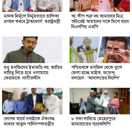
মাদক নির্মূলে নির্মুহভাবে তালিকা
আ.লীগ শত্রু নয় আমাদের মিত্র,
প্রণয়ন করবে ট্রাস্কফোর্স: স্বরাষ্ট্রমন্ত্রী
অচিরেই আমাদের সঙ্গে মিশে যাবে:
বিএনপির এমপি
শুধু মসজিদের ইমামতি নয়, জাতির
পশ্চিমবঙ্গে মসজিদ থেকে খুলে
দায়িত্ব নিতে হবে ওলামায়ে
ফেলা হচ্ছে মাইক, শুভেন্দু
কেরামকে: নাসীরুদ্দীন
বলছেন- ‘আদালতের নির্দেশ’
দেশের স্বার্থে সবাইকে ঐক্যবদ্ধ
৮ দফা দাবিতে মেহেরপুরে
থাকার আহ্বান পানিসম্পদমন্ত্রীর
জামায়াতের স্মারকলিপি