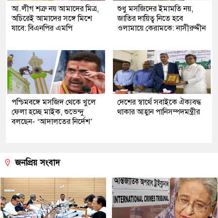
আ.লীগ শত্রু নয় আমাদের মিত্র,
শুধু মসজিদের ইমামতি নয়,
অচিরেই আমাদের সঙ্গে মিশে
জাতির দায়িত্ব নিতে হবে
যাবে: বিএনপির এমপি
ওলামায়ে কেরামকে: নাসীরুদ্দীন
পশ্চিমবঙ্গে মসজিদ থেকে খুলে
দেশের স্বার্থে সবাইকে ঐক্যবদ্ধ
ফেলা হচ্ছে মাইক, শুভেন্দু
থাকার আহ্বান পানিসম্পদমন্ত্রীর
বলছেন- ‘আদালতের নির্দেশ’
জনপ্রিয় সংবাদ