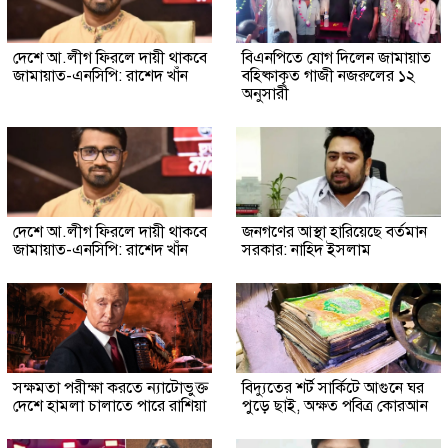
দেশে আ.লীগ ফিরলে দায়ী থাকবে
বিএনপিতে যোগ দিলেন জামায়াত
জামায়াত-এনসিপি: রাশেদ খাঁন
বহিষ্কাকৃত গাজী নজরুলের ১২
অনুসারী
দেশে আ.লীগ ফিরলে দায়ী থাকবে
জনগণের আস্থা হারিয়েছে বর্তমান
জামায়াত-এনসিপি: রাশেদ খাঁন
সরকার: নাহিদ ইসলাম
সক্ষমতা পরীক্ষা করতে ন্যাটোভুক্ত
বিদ্যুতের শর্ট সার্কিটে আগুনে ঘর
দেশে হামলা চালাতে পারে রাশিয়া
পুড়ে ছাই, অক্ষত পবিত্র কোরআন