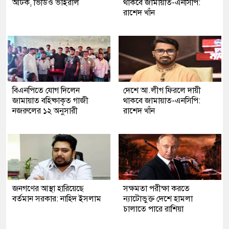
আটক, ভিডিও ভাইরাল
থাকবে জামায়াত-এনসিপি:
রাশেদ খাঁন
বিএনপিতে যোগ দিলেন
দেশে আ.লীগ ফিরলে দায়ী
জামায়াত বহিষ্কাকৃত গাজী
থাকবে জামায়াত-এনসিপি:
নজরুলের ১২ অনুসারী
রাশেদ খাঁন
জনগণের আস্থা হারিয়েছে
সক্ষমতা পরীক্ষা করতে
বর্তমান সরকার: নাহিদ ইসলাম
ন্যাটোভুক্ত দেশে হামলা
চালাতে পারে রাশিয়া