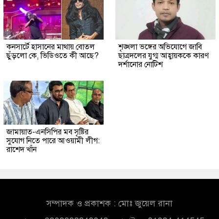
কনসার্টে হাসানের মাথায় বোতল
শৃঙ্খলা ভঙ্গের অভিযোগে জাবি
ছুঁড়লো কে, ভিডিওতে কী আছে?
ছাত্রদলের যুগ্ম আহ্বায়ককে কারণ
দর্শানোর নোটিশ
জামায়াত-এনসিপির মব সৃষ্টির
সুযোগ নিতে পারে আওয়ামী লীগ:
রাশেদ খাঁন
সম্পাদক ও প্রকাশক : মোঃ জুয়েল রানা