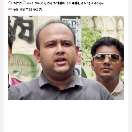
্ষা করতে ন্যাটোভুক্ত দেশে হামলা চালাতে পারে রাশিয়া
আপডেট সময় ০৯:৩২:৩২ অপরাহ্ন, সোমবার, ২৯ জুন ২০২৬
৬৪ বার পড়া হয়েছে
্ট সার্কিটে আগুনে ঘর পুড়ে ছাই, অক্ষত পবিত্র কোরআন
সানের মাথায় বোতল ছুঁড়লো কে, ভিডিওতে কী আছে?
ের অভিযোগে জাবি ছাত্রদলের যুগ্ম আহ্বায়ককে কারণ
িপির মব সৃষ্টির সুযোগ নিতে পারে আওয়ামী লীগ: