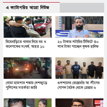
এ ক্যাটাগরির আরো নিউজ
বিয়েবাড়িতে খাবার নিয়ে বর ও
২০ টাকার লটারির টিকিটে ৩০
কনেপক্ষের সংঘর্ষ, আহত ১০
লাখ টাকা পাচ্ছেন কৃষক হানিফ
বোমা হামলার শঙ্কায় দেশজুড়ে
গুলশানের রেস্তোরাঁয় আ.লীগের
পুলিশের সতর্কতা জারি
গোপন বৈঠক থেকে গ্রেপ্তার ৬