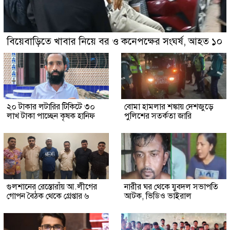
বিয়েবাড়িতে খাবার নিয়ে বর ও কনেপক্ষের সংঘর্ষ, আহত ১০
২০ টাকার লটারির টিকিটে ৩০
বোমা হামলার শঙ্কায় দেশজুড়ে
লাখ টাকা পাচ্ছেন কৃষক হানিফ
পুলিশের সতর্কতা জারি
গুলশানের রেস্তোরাঁয় আ.লীগের
নারীর ঘর থেকে যুবদল সভাপতি
গোপন বৈঠক থেকে গ্রেপ্তার ৬
আটক, ভিডিও ভাইরাল