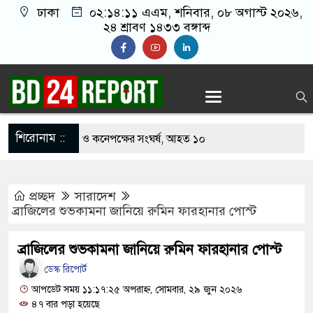
ঢাকা
০২:১৪:১২ এএম
, শনিবার, ০৮ অগাস্ট ২০২৬,
২৪ শ্রাবণ ১৪৩৩ বঙ্গাব্দ
শিরোনাম ::
 খাবার নিয়ে বর ও কনেপক্ষের সংঘর্ষ, আহত ১০
টারির টিকিটে ৩০ লাখ টাকা পাচ্ছেন কৃষক হানিফ
প্রচ্ছদ
সারাদেশ
র শঙ্কায় দেশজুড়ে পুলিশের সতর্কতা জারি
ব্রাজিলের শুভকামনা জানিয়ে রুমিন ফারহানার পোস্ট
েস্তোরাঁয় আ.লীগের গোপন বৈঠক থেকে গ্রেপ্তার ৬
ব্রাজিলের শুভকামনা জানিয়ে রুমিন ফারহানার পোস্ট
থেকে যুবদল সভাপতি আটক, ভিডিও ভাইরাল
ডেস্ক রিপোর্ট
গ ফিরলে দায়ী থাকবে জামায়াত-এনসিপি: রাশেদ খাঁন
আপডেট সময় ১১:১৭:২৫ অপরাহ্ন, সোমবার, ২৯ জুন ২০২৬
৪৭ বার পড়া হয়েছে