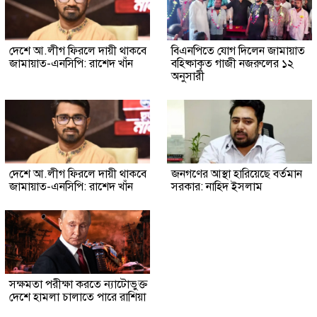
দেশে আ.লীগ ফিরলে দায়ী থাকবে
বিএনপিতে যোগ দিলেন জামায়াত
জামায়াত-এনসিপি: রাশেদ খাঁন
বহিষ্কাকৃত গাজী নজরুলের ১২
অনুসারী
দেশে আ.লীগ ফিরলে দায়ী থাকবে
জনগণের আস্থা হারিয়েছে বর্তমান
জামায়াত-এনসিপি: রাশেদ খাঁন
সরকার: নাহিদ ইসলাম
সক্ষমতা পরীক্ষা করতে ন্যাটোভুক্ত
দেশে হামলা চালাতে পারে রাশিয়া