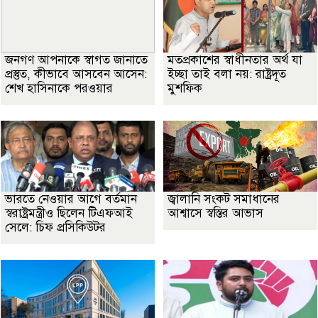
জনগণ আপনাকে স্বাগত জানাতে
মতপ্রকাশের স্বাধীনতার অর্থ যা
প্রস্তুত, কীভাবে আসবেন আসেন:
ইচ্ছা তাই বলা নয়: রাষ্ট্রদূত
শেখ হাসিনাকে পরওয়ার
মুশফিক
ভারতে নেওয়ার আগে বর্তমান
জ্বালানি সংকট সমাধানের
স্বরাষ্ট্রমন্ত্রীও ছিলেন টিএফআই
আশ্বাসে স্বস্তির আভাস
সেলে: চিফ প্রসিকিউটর