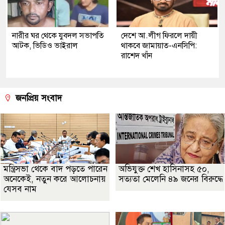
নারীর ঘর থেকে যুবদল সভাপতি
দেশে আ.লীগ ফিরলে দায়ী
আটক, ভিডিও ভাইরাল
থাকবে জামায়াত-এনসিপি:
রাশেদ খাঁন
জনপ্রিয় সংবাদ
মন্ত্রিসভা থেকে বাদ পড়তে পারেন
অভিযুক্ত শেখ হাসিনাসহ ৫০,
অনেকেই, নতুন করে আলোচনায়
সত্যতা মেলেনি ৪৯ জনের বিরুদ্ধে
যেসব নাম